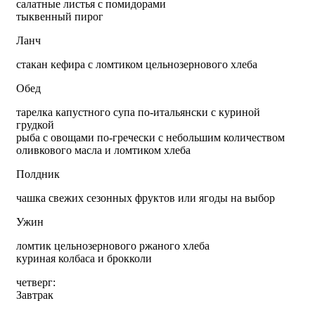
салатные листья с помидорами
тыквенный пирог
Ланч
стакан кефира с ломтиком цельнозернового хлеба
Обед
тарелка капустного супа по-итальянски с куриной
грудкой
рыба с овощами по-гречески с небольшим количеством
оливкового масла и ломтиком хлеба
Полдник
чашка свежих сезонных фруктов или ягоды на выбор
Ужин
ломтик цельнозернового ржаного хлеба
куриная колбаса и брокколи
четверг:
Завтрак