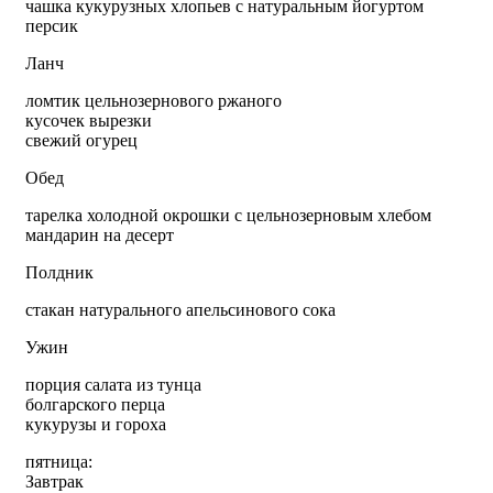
чашка кукурузных хлопьев с натуральным йогуртом
персик
Ланч
ломтик цельнозернового ржаного
кусочек вырезки
свежий огурец
Обед
тарелка холодной окрошки с цельнозерновым хлебом
мандарин на десерт
Полдник
стакан натурального апельсинового сока
Ужин
порция салата из тунца
болгарского перца
кукурузы и гороха
пятница:
Завтрак