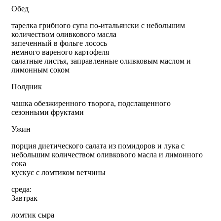
Обед
тарелка грибного супа по-итальянски с небольшим
количеством оливкового масла
запеченный в фольге лосось
немного вареного картофеля
салатные листья, заправленные оливковым маслом и
лимонным соком
Полдник
чашка обезжиренного творога, подслащенного
сезонными фруктами
Ужин
порция диетического салата из помидоров и лука с
небольшим количеством оливкового масла и лимонного
сока
кускус с ломтиком ветчины
среда:
Завтрак
ломтик сыра