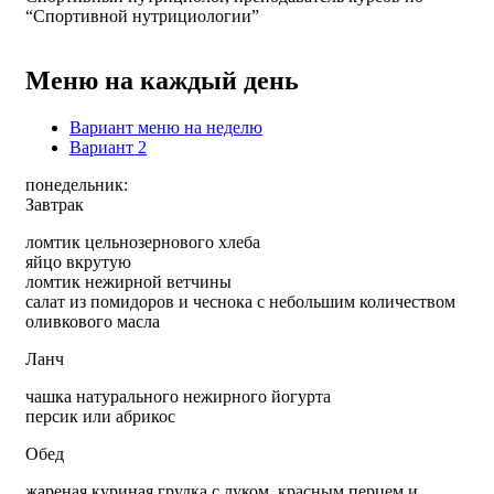
“Спортивной нутрициологии”
Меню на каждый день
Вариант меню на неделю
Вариант 2
понедельник:
Завтрак
ломтик цельнозернового хлеба
яйцо вкрутую
ломтик нежирной ветчины
салат из помидоров и чеснока с небольшим количеством
оливкового масла
Ланч
чашка натурального нежирного йогурта
персик или абрикос
Обед
жареная куриная грудка с луком, красным перцем и