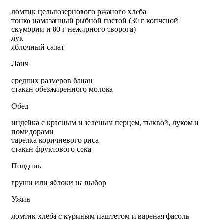
ломтик цельнозернового ржаного хлеба
тонко намазанный рыбной пастой (30 г копченой
скумбрии и 80 г нежирного творога)
лук
яблочный салат
Ланч
средних размеров банан
стакан обезжиренного молока
Обед
индейка с красным и зеленым перцем, тыквой, луком и
помидорами
тарелка коричневого риса
стакан фруктового сока
Полдник
груши или яблоки на выбор
Ужин
ломтик хлеба с куриным паштетом и вареная фасоль