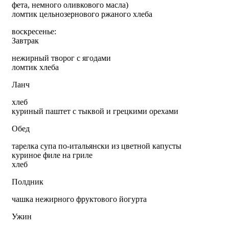
фета, немного оливкового масла)
ломтик цельнозернового ржаного хлеба
воскресенье:
Завтрак
нежирный творог с ягодами
ломтик хлеба
Ланч
хлеб
куриный паштет с тыквой и грецкими орехами
Обед
тарелка супа по-итальянски из цветной капусты
куриное филе на гриле
хлеб
Полдник
чашка нежирного фруктового йогурта
Ужин