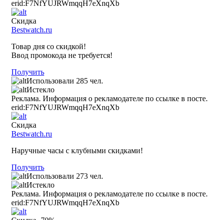
erid:F7NfYUJRWmqqH7eXnqXb
Скидка
Bestwatch.ru
Товар дня со скидкой!
Ввод промокода не требуется!
Получить
Использовали 285 чел.
Истекло
Реклама. Информация о рекламодателе по ссылке в посте.
erid:F7NfYUJRWmqqH7eXnqXb
Скидка
Bestwatch.ru
Наручные часы с клубными скидками!
Получить
Использовали 273 чел.
Истекло
Реклама. Информация о рекламодателе по ссылке в посте.
erid:F7NfYUJRWmqqH7eXnqXb