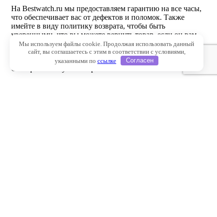
На Bestwatch.ru мы предоставляем гарантию на все часы,
что обеспечивает вас от дефектов и поломок. Также
имейте в виду политику возврата, чтобы быть
уверенными, что вы можете вернуть товар, если он вам
не подойдет или не будет соответствовать вашим
Мы используем файлы cookie. Продолжая использовать данный
сайт, вы соглашаетесь с этим в соответствии с условиями,
ожиданиям.
указанными по
ссылке
Согласен
Сеть фитнес клубов спортив
© 2009-2026 Спортив. Все права защищены. Услуги,
контент и продукты нашего веб-сайта предназначены
только для информационных целей. Мы не предоставляем
медицинские консультации, диагностику или лечение.
г. Москва, ул. Енисейская, д. 5/2
Ежедневно, круглосуточно
+79777128907
Фитнес центр, групповые программы, тренажерный зал
Сравнение