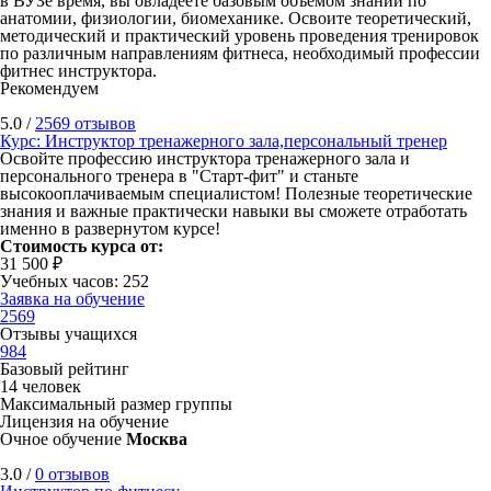
в ВУЗе время, вы овладеете базовым объемом знаний по
анатомии, физиологии, биомеханике. Освоите теоретический,
методический и практический уровень проведения тренировок
по различным направлениям фитнеса, необходимый профессии
фитнес инструктора.
Рекомендуем
5.0 /
2569 отзывов
Курс: Инструктор тренажерного зала,персональный тренер
Освойте профессию инструктора тренажерного зала и
персонального тренера в "Старт-фит" и станьте
высокооплачиваемым специалистом! Полезные теоретические
знания и важные практически навыки вы сможете отработать
именно в развернутом курсе!
Стоимость курса от:
31 500 ₽
Учебных часов: 252
Заявка на обучение
2569
Отзывы учащихся
984
Базовый рейтинг
14 человек
Максимальный размер группы
Лицензия на обучение
Очное обучение
Москва
3.0 /
0 отзывов