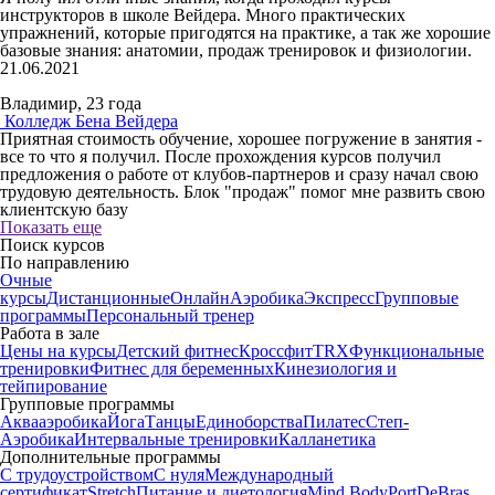
инструкторов в школе Вейдера. Много практических
упражнений, которые пригодятся на практике, а так же хорошие
базовые знания: анатомии, продаж тренировок и физиологии.
21.06.2021
Владимир, 23 года
Колледж Бена Вейдера
Приятная стоимость обучение, хорошее погружение в занятия -
все то что я получил. После прохождения курсов получил
предложения о работе от клубов-партнеров и сразу начал свою
трудовую деятельность. Блок "продаж" помог мне развить свою
клиентскую базу
Показать еще
Поиск курсов
По направлению
Очные
курсы
Дистанционные
Онлайн
Аэробика
Экспресс
Групповые
программы
Персональный тренер
Работа в зале
Цены на курсы
Детский фитнес
Кроссфит
TRX
Функциональные
тренировки
Фитнес для беременных
Кинезиология и
тейпирование
Групповые программы
Аквааэробика
Йога
Танцы
Единоборства
Пилатес
Степ-
Аэробика
Интервальные тренировки
Калланетика
Дополнительные программы
С трудоустройством
С нуля
Международный
сертификат
Stretch
Питание и диетология
Mind Body
PortDeBras