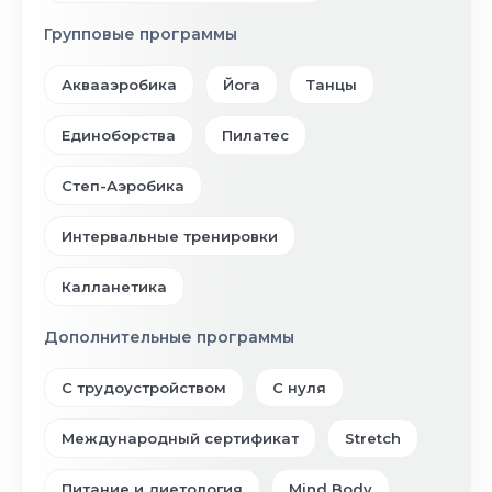
Групповые программы
Аквааэробика
Йога
Танцы
Единоборства
Пилатес
Степ-Аэробика
Интервальные тренировки
Калланетика
Дополнительные программы
С трудоустройством
С нуля
Международный сертификат
Stretch
Питание и диетология
Mind Body