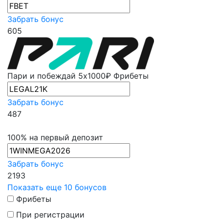
Забрать бонус
605
Пари и побеждай 5x1000₽ Фрибеты
Забрать бонус
487
100% на первый депозит
Забрать бонус
2193
Показать еще 10 бонусов
Фрибеты
При регистрации