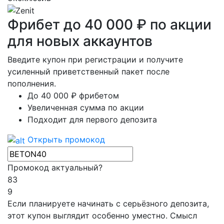
Фрибет до 40 000 ₽ по акции
для новых аккаунтов
Введите купон при регистрации и получите
усиленный приветственный пакет после
пополнения.
До 40 000 ₽ фрибетом
Увеличенная сумма по акции
Подходит для первого депозита
Открыть промокод
Промокод актуальный?
83
9
Если планируете начинать с серьёзного депозита,
этот купон выглядит особенно уместно. Смысл