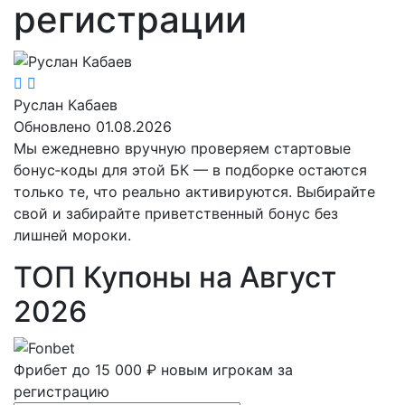
регистрации
Руслан Кабаев
Обновлено
01.08.2026
Мы ежедневно вручную проверяем стартовые
бонус‑коды для этой БК — в подборке остаются
только те, что реально активируются. Выбирайте
свой и забирайте приветственный бонус без
лишней мороки.
ТОП Купоны на Август
2026
Фрибет до 15 000 ₽ новым игрокам за
регистрацию