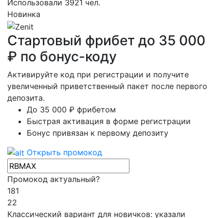
Использовали 3921 чел.
Новинка
Стартовый фрибет до 35 000
₽ по бонус-коду
Активируйте код при регистрации и получите
увеличенный приветственный пакет после первого
депозита.
До 35 000 ₽ фрибетом
Быстрая активация в форме регистрации
Бонус привязан к первому депозиту
Открыть промокод
Промокод актуальный?
181
22
Классический вариант для новичков: указали