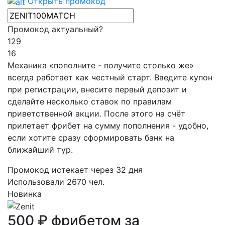
Открыть промокод
Промокод актуальный?
129
16
Механика «пополните - получите столько же»
всегда работает как честный старт. Введите купон
при регистрации, внесите первый депозит и
сделайте несколько ставок по правилам
приветственной акции. После этого на счёт
прилетает фрибет на сумму пополнения - удобно,
если хотите сразу сформировать банк на
ближайший тур.
Промокод истекает через 32 дня
Использовали 2670 чел.
Новинка
500 ₽ фрибетом за