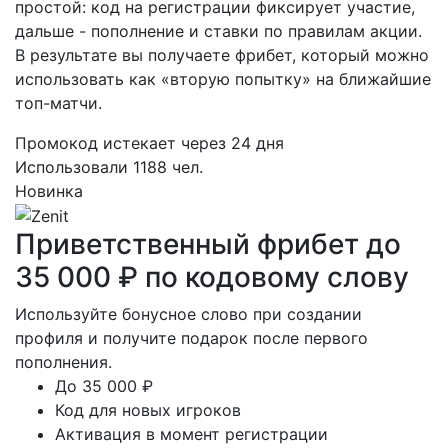
простой: код на регистрации фиксирует участие,
дальше - пополнение и ставки по правилам акции.
В результате вы получаете фрибет, который можно
использовать как «вторую попытку» на ближайшие
топ-матчи.
Промокод истекает через 24 дня
Использовали 1188 чел.
Новинка
Приветственный фрибет до
35 000 ₽ по кодовому слову
Используйте бонусное слово при создании
профиля и получите подарок после первого
пополнения.
До 35 000 ₽
Код для новых игроков
Активация в момент регистрации