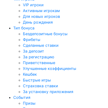
VIP игроки
Активным игрокам
Для новых игроков
День рождения
Тип бонуса
Бездепозитные бонусы
Фрибеты
Сделанные ставки
За депозит
За регистрацию
Приветственные
Улучшенные коэффициенты
Кешбек
Быстрые игры
Страховка ставки
За установку приложения
События
Призы