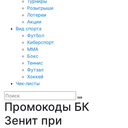
Турниры
Розыгрыши
Лотереи
Акции
Вид спорта
Футбол
Киберспорт
MMA
Бокс
Теннис
Футзал
Хоккей
Чек-листы
Промокоды БК
Зенит при