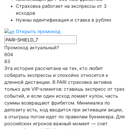
Страховка работает на экспрессы от 3
исходов
Нужны идентификация и ставка в рублях
Открыть промокод
Промокод актуальный?
604
83
Эта история рассчитана на тех, кто любит
собирать экспрессы и спокойно относится к
длинной дистанции. В PARI страховка активна
только для VIP-клиентов: ставишь экспресс от трех
событий, и если один исход ломает купон, часть
суммы возвращают фрибетом. Минималка по
депозиту есть, код вводится при активации акции,
а отыгрыш потом идет по правилам букмекера. Для
российских игроков важный момент — счет