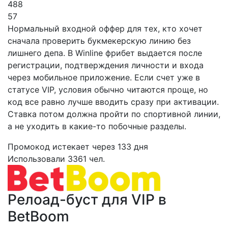
488
57
Нормальный входной оффер для тех, кто хочет
сначала проверить букмекерскую линию без
лишнего депа. В Winline фрибет выдается после
регистрации, подтверждения личности и входа
через мобильное приложение. Если счет уже в
статусе VIP, условия обычно читаются проще, но
код все равно лучше вводить сразу при активации.
Ставка потом должна пройти по спортивной линии,
а не уходить в какие-то побочные разделы.
Промокод истекает через 133 дня
Использовали 3361 чел.
Релоад-буст для VIP в
BetBoom