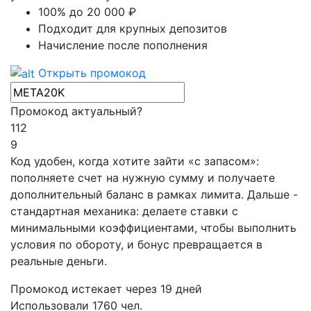
100% до 20 000 ₽
Подходит для крупных депозитов
Начисление после пополнения
Открыть промокод
Промокод актуальный?
112
9
Код удобен, когда хотите зайти «с запасом»:
пополняете счет на нужную сумму и получаете
дополнительный баланс в рамках лимита. Дальше -
стандартная механика: делаете ставки с
минимальными коэффициентами, чтобы выполнить
условия по обороту, и бонус превращается в
реальные деньги.
Промокод истекает через 19 дней
Использовали 1760 чел.