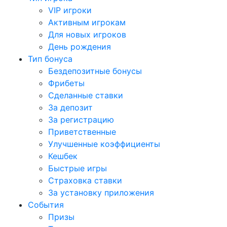
VIP игроки
Активным игрокам
Для новых игроков
День рождения
Тип бонуса
Бездепозитные бонусы
Фрибеты
Сделанные ставки
За депозит
За регистрацию
Приветственные
Улучшенные коэффициенты
Кешбек
Быстрые игры
Страховка ставки
За установку приложения
События
Призы