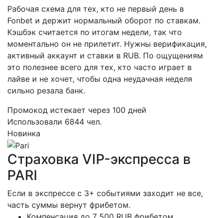
Рабочая схема для тех, кто не первый день в
Fonbet и держит нормальный оборот по ставкам.
Кэшбэк считается по итогам недели, так что
моментально он не прилетит. Нужны верификация,
активный аккаунт и ставки в RUB. По ощущениям
это полезнее всего для тех, кто часто играет в
лайве и не хочет, чтобы одна неудачная неделя
сильно резала банк.
Промокод истекает через 100 дней
Использовали 6844 чел.
Новинка
Страховка VIP-экспресса в
PARI
Если в экспрессе с 3+ событиями заходит не все,
часть суммы вернут фрибетом.
Компенсация до 7 500 RUB фрибетом