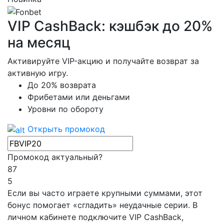
VIP CashBack: кэшбэк до 20%
на месяц
Активируйте VIP-акцию и получайте возврат за
активную игру.
До 20% возврата
Фрибетами или деньгами
Уровни по обороту
Открыть промокод
Промокод актуальный?
87
5
Если вы часто играете крупными суммами, этот
бонус помогает «сгладить» неудачные серии. В
личном кабинете подключите VIP CashBack,