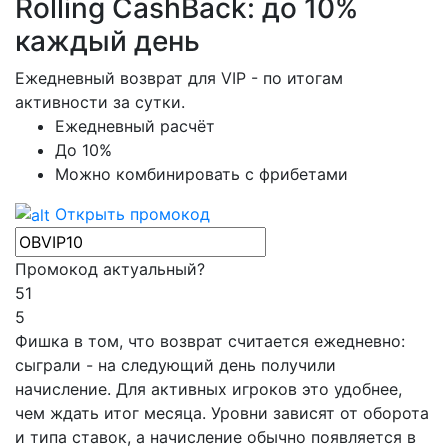
Rolling CashBack: до 10%
каждый день
Ежедневный возврат для VIP - по итогам
активности за сутки.
Ежедневный расчёт
До 10%
Можно комбинировать с фрибетами
Открыть промокод
Промокод актуальный?
51
5
Фишка в том, что возврат считается ежедневно:
сыграли - на следующий день получили
начисление. Для активных игроков это удобнее,
чем ждать итог месяца. Уровни зависят от оборота
и типа ставок, а начисление обычно появляется в