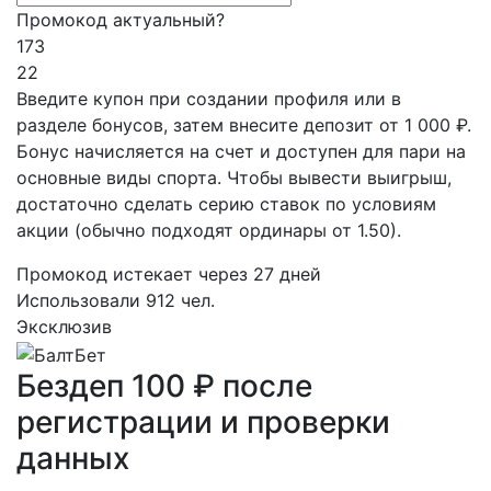
Промокод актуальный?
173
22
Введите купон при создании профиля или в
разделе бонусов, затем внесите депозит от 1 000 ₽.
Бонус начисляется на счет и доступен для пари на
основные виды спорта. Чтобы вывести выигрыш,
достаточно сделать серию ставок по условиям
акции (обычно подходят ординары от 1.50).
Промокод истекает через 27 дней
Использовали 912 чел.
Эксклюзив
Бездеп 100 ₽ после
регистрации и проверки
данных