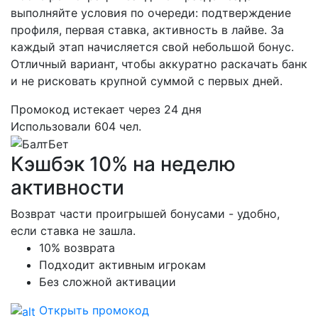
выполняйте условия по очереди: подтверждение
профиля, первая ставка, активность в лайве. За
каждый этап начисляется свой небольшой бонус.
Отличный вариант, чтобы аккуратно раскачать банк
и не рисковать крупной суммой с первых дней.
Промокод истекает через 24 дня
Использовали 604 чел.
Кэшбэк 10% на неделю
активности
Возврат части проигрышей бонусами - удобно,
если ставка не зашла.
10% возврата
Подходит активным игрокам
Без сложной активации
Открыть промокод