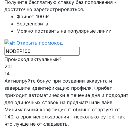
Получите бесплатную ставку без пополнения -
достаточно зарегистрироваться.
Фрибет 100 ₽
Без депозита
Можно поставить на популярные линии
Открыть промокод
Промокод актуальный?
201
14
Активируйте бонус при создании аккаунта и
завершите идентификацию профиля. Фрибет
приходит автоматически в течение дня и подходит
для одиночных ставок на предматч или лайв.
Минимальный коэффициент обычно стартует от
1.40, а срок использования - несколько суток, так
что лучше не откладывать.