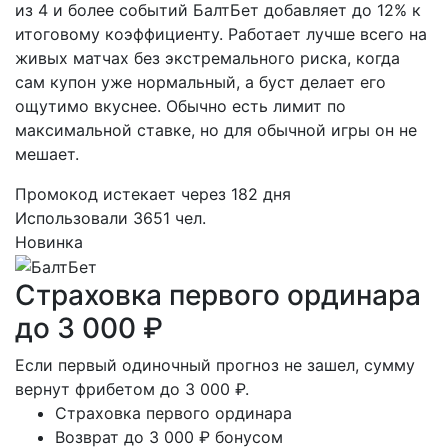
из 4 и более событий БалтБет добавляет до 12% к
итоговому коэффициенту. Работает лучше всего на
живых матчах без экстремального риска, когда
сам купон уже нормальный, а буст делает его
ощутимо вкуснее. Обычно есть лимит по
максимальной ставке, но для обычной игры он не
мешает.
Промокод истекает через 182 дня
Использовали 3651 чел.
Новинка
Страховка первого ординара
до 3 000 ₽
Если первый одиночный прогноз не зашел, сумму
вернут фрибетом до 3 000 ₽.
Страховка первого ординара
Возврат до 3 000 ₽ бонусом