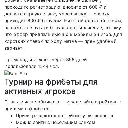
формат. Скачиваете приложение БалтБет,
проходите регистрацию, вносите от 600 ₽ и
делаете первую ставку через аппку — сверху
приходит 600 ₽ бонусом. Никакой сложной схемы,
но важно не путать браузер и приложение, потому
что оффер привязан именно к мобильной игре. Для
коротких ставок по ходу матча — прям удобный
вариант.
Промокод истекает через 398 дней
Использовали 1544 чел.
Турнир на фрибеты для
активных игроков
Ставьте чаще обычного — и залетайте в рейтинг с
призами в фрибетах.
Призы раздаются по рейтингу активности
Можно зайти с небольшим банком