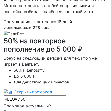
Можно поставить на любой спорт из линии и
спокойно выбирать наиболее понятный матч.
Промокод истекает через 18 дней
Использовали 278 чел.
50% на повторное
пополнение до 5 000 ₽
Бонус на следующий депозит для тех, кто уже
играет в БалтБет.
50% к депозиту
До 5 000 ₽
Для действующих клиентов
Открыть промокод
Промокод актуальный?