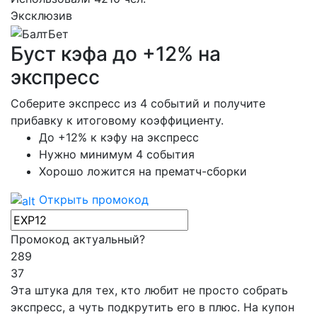
Эксклюзив
Буст кэфа до +12% на
экспресс
Соберите экспресс из 4 событий и получите
прибавку к итоговому коэффициенту.
До +12% к кэфу на экспресс
Нужно минимум 4 события
Хорошо ложится на прематч-сборки
Открыть промокод
Промокод актуальный?
289
37
Эта штука для тех, кто любит не просто собрать
экспресс, а чуть подкрутить его в плюс. На купон