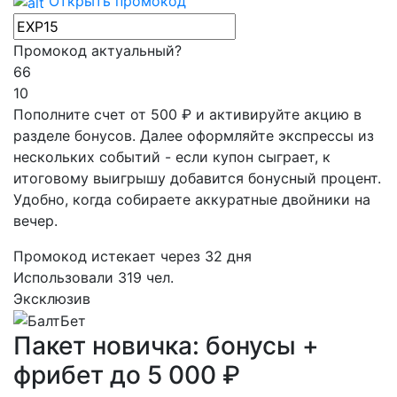
Открыть промокод
Промокод актуальный?
66
10
Пополните счет от 500 ₽ и активируйте акцию в
разделе бонусов. Далее оформляйте экспрессы из
нескольких событий - если купон сыграет, к
итоговому выигрышу добавится бонусный процент.
Удобно, когда собираете аккуратные двойники на
вечер.
Промокод истекает через 32 дня
Использовали 319 чел.
Эксклюзив
Пакет новичка: бонусы +
фрибет до 5 000 ₽