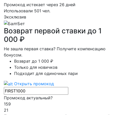
Промокод истекает через 26 дней
Использовали 501 чел.
Эксклюзив
Возврат первой ставки до 1
000 ₽
Не зашла первая ставка? Получите компенсацию
бонусом.
Возврат до 1 000 ₽
Только для новичков
Подходит для одиночных пари
Открыть промокод
Промокод актуальный?
159
21