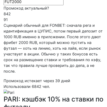
Промокод актуальный?
842
91
Сценарий обычный для FONBET: сначала рега и
идентификация в ЦУПИС, потом первый депозит от
1000 RUB именно в приложении. После этого дают
фрибет 2000 RUB, который можно пустить на
футзал — хоть на линию, хоть на лайв, если рынок
участвует в акции. Обычно у таких бонусов есть
срок на размещение ставки и требования по кэфу,
так что правила лучше проверить до депа, а не
после.
Промокод истекает через 39 дней
Использовали 6842 чел.
PARI: кэшбэк 10% на ставки по