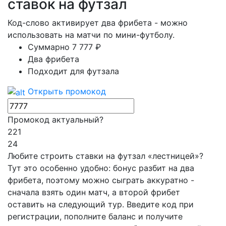
ставок на футзал
Код-слово активирует два фрибета - можно
использовать на матчи по мини-футболу.
Суммарно 7 777 ₽
Два фрибета
Подходит для футзала
Открыть промокод
Промокод актуальный?
221
24
Любите строить ставки на футзал «лестницей»?
Тут это особенно удобно: бонус разбит на два
фрибета, поэтому можно сыграть аккуратно -
сначала взять один матч, а второй фрибет
оставить на следующий тур. Введите код при
регистрации, пополните баланс и получите