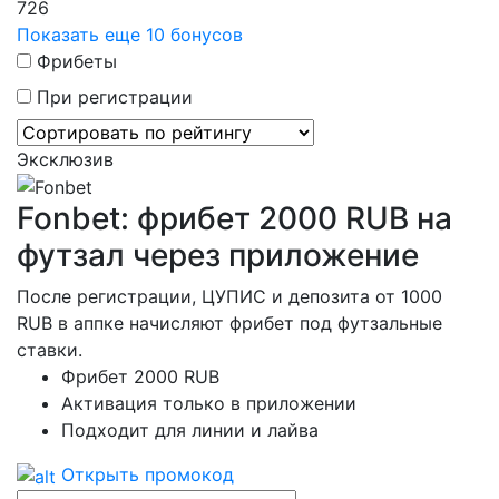
726
Показать еще 10 бонусов
Фрибеты
При регистрации
Эксклюзив
Fonbet: фрибет 2000 RUB на
футзал через приложение
После регистрации, ЦУПИС и депозита от 1000
RUB в аппке начисляют фрибет под футзальные
ставки.
Фрибет 2000 RUB
Активация только в приложении
Подходит для линии и лайва
Открыть промокод