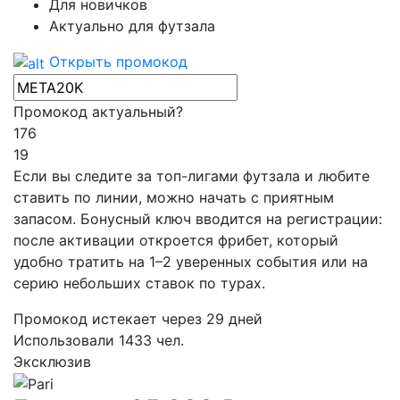
Для новичков
Актуально для футзала
Открыть промокод
Промокод актуальный?
176
19
Если вы следите за топ-лигами футзала и любите
ставить по линии, можно начать с приятным
запасом. Бонусный ключ вводится на регистрации:
после активации откроется фрибет, который
удобно тратить на 1–2 уверенных события или на
серию небольших ставок по турах.
Промокод истекает через 29 дней
Использовали 1433 чел.
Эксклюзив