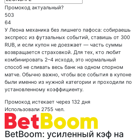
Промокод актуальный?
503
64
У Леона механика без лишнего пафоса: собираешь
экспресс из футзальных событий, ставишь от 300
RUB, и если купон не доезжает — часть суммы
возвращается страховкой. Для тех, кто любит
комбинировать 2–4 исхода, это нормальный
способ не сливать весь банк на одном спорном
матче. Обычно важно, чтобы все события в купоне
были именно из нужной категории и проходили по
установленному коэффициенту.
Промокод истекает через 132 дня
Использовали 2755 чел.
BetBoom: усиленный кэф на