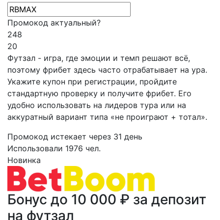
Промокод актуальный?
248
20
Футзал - игра, где эмоции и темп решают всё,
поэтому фрибет здесь часто отрабатывает на ура.
Укажите купон при регистрации, пройдите
стандартную проверку и получите фрибет. Его
удобно использовать на лидеров тура или на
аккуратный вариант типа «не проиграют + тотал».
Промокод истекает через 31 день
Использовали 1976 чел.
Новинка
Бонус до 10 000 ₽ за депозит
на футзал