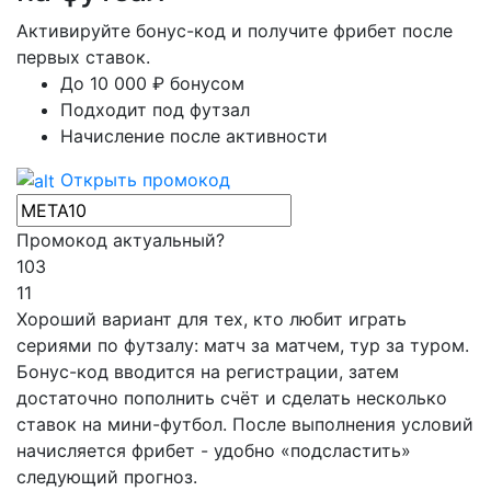
Активируйте бонус-код и получите фрибет после
первых ставок.
До 10 000 ₽ бонусом
Подходит под футзал
Начисление после активности
Открыть промокод
Промокод актуальный?
103
11
Хороший вариант для тех, кто любит играть
сериями по футзалу: матч за матчем, тур за туром.
Бонус-код вводится на регистрации, затем
достаточно пополнить счёт и сделать несколько
ставок на мини-футбол. После выполнения условий
начисляется фрибет - удобно «подсластить»
следующий прогноз.