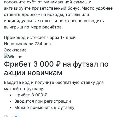
пополните счёт от минимальной суммы и
активируйте приветственный бонус. Часто удобнее
ставить дробно - на исходы, тоталы или
индивидуальные голы - и постепенно выводить
выигрыш по мере расчётов.
Промокод истекает через 17 дней
Использовали 734 чел.
Эксклюзив
Фрибет 3 000 ₽ на футзал по
акции новичкам
Введите код и получите бесплатную ставку для
матчей по футзалу.
Фрибет 3 000 ₽
Вводится при регистрации
Можно применить к футзалу