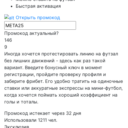
Быстрая активация
Открыть промокод
Промокод актуальный?
146
9
Иногда хочется протестировать линию на футзал
без лишних движений - здесь как раз такой
вариант. Введите бонусный ключ в момент
регистрации, пройдите проверку профиля и
заберите фрибет. Его удобно тратить на одиночные
ставки или аккуратные экспрессы на мини-футбол,
когда хочется поймать хороший коэффициент на
голы и тоталы.
Промокод истекает через 32 дня
Использовали 1211 чел.
Эксклюзив