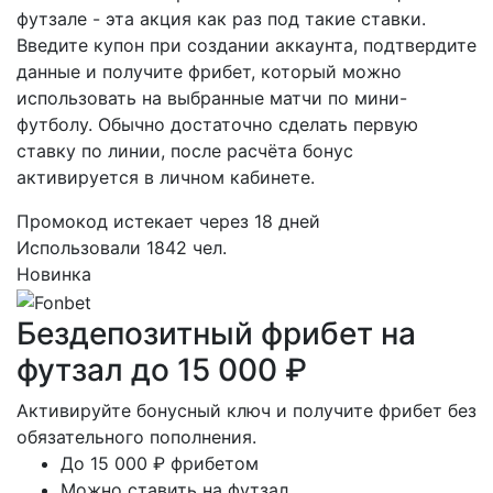
футзале - эта акция как раз под такие ставки.
Введите купон при создании аккаунта, подтвердите
данные и получите фрибет, который можно
использовать на выбранные матчи по мини-
футболу. Обычно достаточно сделать первую
ставку по линии, после расчёта бонус
активируется в личном кабинете.
Промокод истекает через 18 дней
Использовали 1842 чел.
Новинка
Бездепозитный фрибет на
футзал до 15 000 ₽
Активируйте бонусный ключ и получите фрибет без
обязательного пополнения.
До 15 000 ₽ фрибетом
Можно ставить на футзал