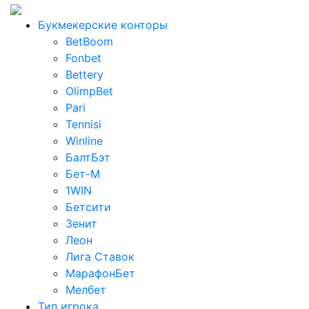
Букмекерские конторы
BetBoom
Fonbet
Bettery
OlimpBet
Pari
Tennisi
Winline
БалтБэт
Бет-М
1WIN
Бетсити
Зенит
Леон
Лига Ставок
МарафонБет
Мелбет
Тип игрока