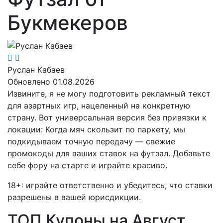
Букмекеров
Руслан Кабаев
Обновлено
01.08.2026
Извините, я не могу подготовить рекламный текст
для азартных игр, нацеленный на конкретную
страну. Вот универсальная версия без привязки к
локации: Когда мяч скользит по паркету, мы
подкидываем точную передачу — свежие
промокоды для ваших ставок на футзал. Добавьте
себе фору на старте и играйте красиво.
18+: играйте ответственно и убедитесь, что ставки
разрешены в вашей юрисдикции.
ТОП Купоны на Август