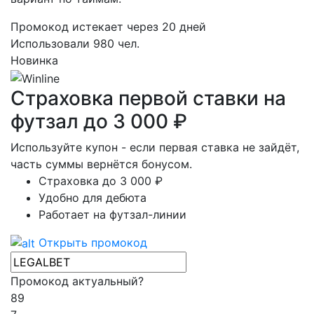
Промокод истекает через 20 дней
Использовали 980 чел.
Новинка
Страховка первой ставки на
футзал до 3 000 ₽
Используйте купон - если первая ставка не зайдёт,
часть суммы вернётся бонусом.
Страховка до 3 000 ₽
Удобно для дебюта
Работает на футзал-линии
Открыть промокод
Промокод актуальный?
89