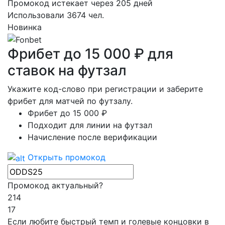
Промокод истекает через 205 дней
Использовали 3674 чел.
Новинка
Фрибет до 15 000 ₽ для
ставок на футзал
Укажите код-слово при регистрации и заберите
фрибет для матчей по футзалу.
Фрибет до 15 000 ₽
Подходит для линии на футзал
Начисление после верификации
Открыть промокод
Промокод актуальный?
214
17
Если любите быстрый темп и голевые концовки в