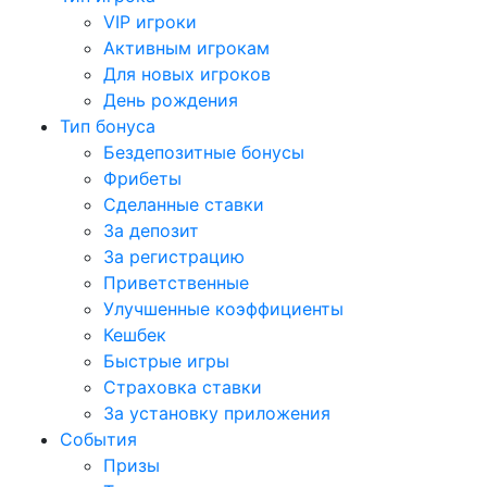
VIP игроки
Активным игрокам
Для новых игроков
День рождения
Тип бонуса
Бездепозитные бонусы
Фрибеты
Сделанные ставки
За депозит
За регистрацию
Приветственные
Улучшенные коэффициенты
Кешбек
Быстрые игры
Страховка ставки
За установку приложения
События
Призы