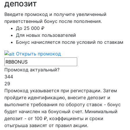
депозит
Введите промокод и получите увеличенный
приветственный бонус после пополнения.
До 25 000 ₽
Для новых пользователей
Бонус начисляется после условий по ставкам
Открыть промокод
Промокод актуальный?
344
29
Промокод указывается при регистрации. Затем
пройдите идентификацию, внесите депозит и
выполните требования по обороту ставок - бонус
будет начислен на бонусный счет. Минимальный
депозит - от 100 ₽, коэффициенты и сроки
отыгрыша зависят от правил акции.