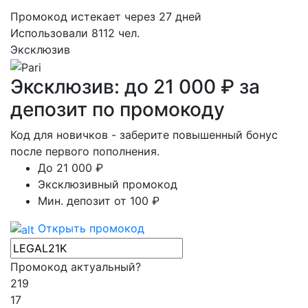
Промокод истекает через 27 дней
Использовали 8112 чел.
Эксклюзив
Эксклюзив: до 21 000 ₽ за
депозит по промокоду
Код для новичков - заберите повышенный бонус
после первого пополнения.
До 21 000 ₽
Эксклюзивный промокод
Мин. депозит от 100 ₽
Открыть промокод
Промокод актуальный?
219
17