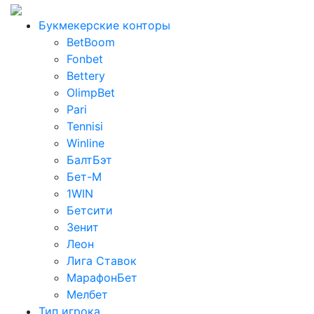
Букмекерские конторы
BetBoom
Fonbet
Bettery
OlimpBet
Pari
Tennisi
Winline
БалтБэт
Бет-М
1WIN
Бетсити
Зенит
Леон
Лига Ставок
МарафонБет
Мелбет
Тип игрока