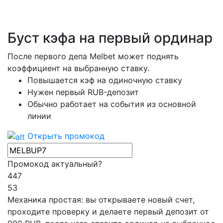
Буст кэфа на первый ординар
После первого депа Melbet может поднять
коэффициент на выбранную ставку.
Повышается кэф на одиночную ставку
Нужен первый RUB-депозит
Обычно работает на события из основной
линии
Открыть промокод
Промокод актуальный?
447
53
Механика простая: вы открываете новый счет,
проходите проверку и делаете первый депозит от