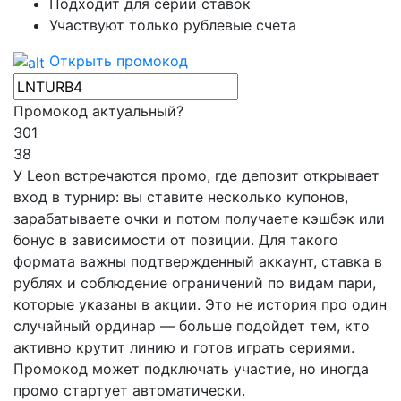
Подходит для серии ставок
Участвуют только рублевые счета
Открыть промокод
Промокод актуальный?
301
38
У Leon встречаются промо, где депозит открывает
вход в турнир: вы ставите несколько купонов,
зарабатываете очки и потом получаете кэшбэк или
бонус в зависимости от позиции. Для такого
формата важны подтвержденный аккаунт, ставка в
рублях и соблюдение ограничений по видам пари,
которые указаны в акции. Это не история про один
случайный ординар — больше подойдет тем, кто
активно крутит линию и готов играть сериями.
Промокод может подключать участие, но иногда
промо стартует автоматически.