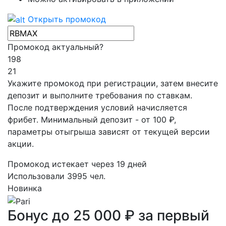
Открыть промокод
Промокод актуальный?
198
21
Укажите промокод при регистрации, затем внесите
депозит и выполните требования по ставкам.
После подтверждения условий начисляется
фрибет. Минимальный депозит - от 100 ₽,
параметры отыгрыша зависят от текущей версии
акции.
Промокод истекает через 19 дней
Использовали 3995 чел.
Новинка
Бонус до 25 000 ₽ за первый