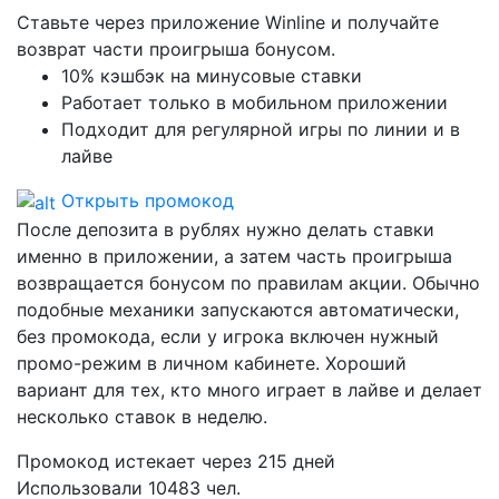
Ставьте через приложение Winline и получайте
возврат части проигрыша бонусом.
10% кэшбэк на минусовые ставки
Работает только в мобильном приложении
Подходит для регулярной игры по линии и в
лайве
Открыть промокод
После депозита в рублях нужно делать ставки
именно в приложении, а затем часть проигрыша
возвращается бонусом по правилам акции. Обычно
подобные механики запускаются автоматически,
без промокода, если у игрока включен нужный
промо-режим в личном кабинете. Хороший
вариант для тех, кто много играет в лайве и делает
несколько ставок в неделю.
Промокод истекает через 215 дней
Использовали 10483 чел.