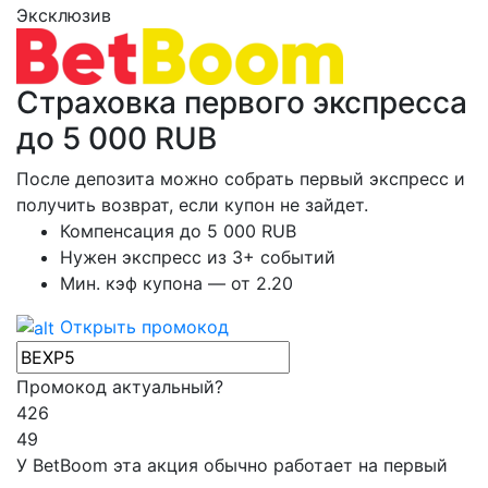
Эксклюзив
Страховка первого экспресса
до 5 000 RUB
После депозита можно собрать первый экспресс и
получить возврат, если купон не зайдет.
Компенсация до 5 000 RUB
Нужен экспресс из 3+ событий
Мин. кэф купона — от 2.20
Открыть промокод
Промокод актуальный?
426
49
У BetBoom эта акция обычно работает на первый