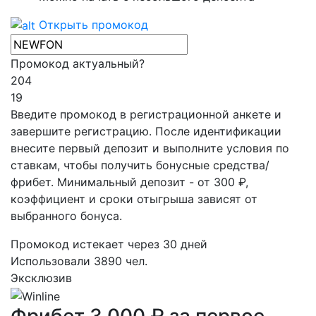
Открыть промокод
Промокод актуальный?
204
19
Введите промокод в регистрационной анкете и
завершите регистрацию. После идентификации
внесите первый депозит и выполните условия по
ставкам, чтобы получить бонусные средства/
фрибет. Минимальный депозит - от 300 ₽,
коэффициент и сроки отыгрыша зависят от
выбранного бонуса.
Промокод истекает через 30 дней
Использовали 3890 чел.
Эксклюзив