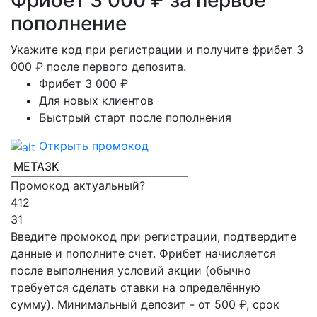
Фрибет 3 000 ₽ за первое
пополнение
Укажите код при регистрации и получите фрибет 3
000 ₽ после первого депозита.
Фрибет 3 000 ₽
Для новых клиентов
Быстрый старт после пополнения
Открыть промокод
Промокод актуальный?
412
31
Введите промокод при регистрации, подтвердите
данные и пополните счет. Фрибет начисляется
после выполнения условий акции (обычно
требуется сделать ставки на определённую
сумму). Минимальный депозит - от 500 ₽, срок