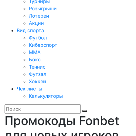
Турниры
Розыгрыши
Лотереи
Акции
Вид спорта
Футбол
Киберспорт
MMA
Бокс
Теннис
Футзал
Хоккей
Чек-листы
Калькуляторы
Промокоды Fonbet
для новых игроков