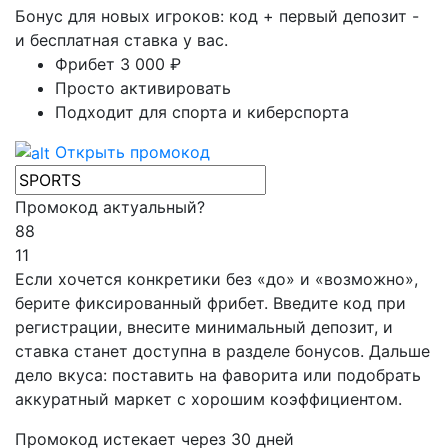
Бонус для новых игроков: код + первый депозит -
и бесплатная ставка у вас.
Фрибет 3 000 ₽
Просто активировать
Подходит для спорта и киберспорта
Открыть промокод
Промокод актуальный?
88
11
Если хочется конкретики без «до» и «возможно»,
берите фиксированный фрибет. Введите код при
регистрации, внесите минимальный депозит, и
ставка станет доступна в разделе бонусов. Дальше
дело вкуса: поставить на фаворита или подобрать
аккуратный маркет с хорошим коэффициентом.
Промокод истекает через 30 дней