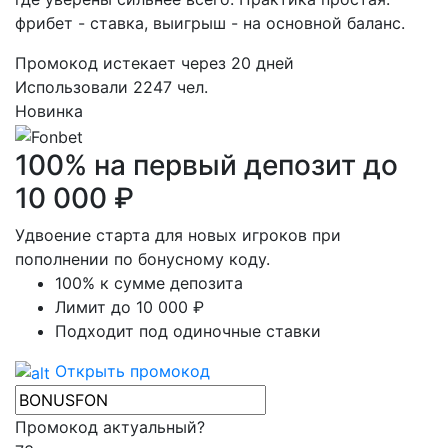
фрибет - ставка, выигрыш - на основной баланс.
Промокод истекает через 20 дней
Использовали 2247 чел.
Новинка
100% на первый депозит до
10 000 ₽
Удвоение старта для новых игроков при
пополнении по бонусному коду.
100% к сумме депозита
Лимит до 10 000 ₽
Подходит под одиночные ставки
Открыть промокод
Промокод актуальный?