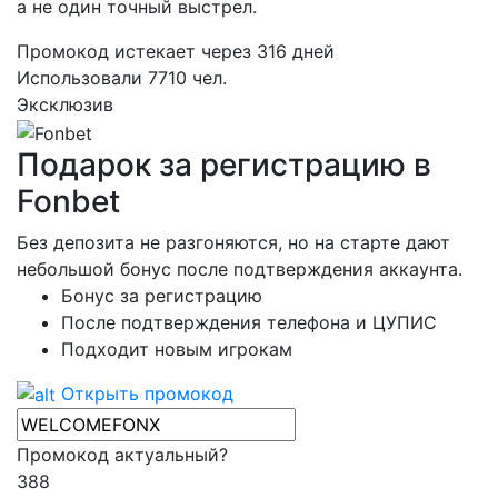
а не один точный выстрел.
Промокод истекает через 316 дней
Использовали 7710 чел.
Эксклюзив
Подарок за регистрацию в
Fonbet
Без депозита не разгоняются, но на старте дают
небольшой бонус после подтверждения аккаунта.
Бонус за регистрацию
После подтверждения телефона и ЦУПИС
Подходит новым игрокам
Открыть промокод
Промокод актуальный?
388