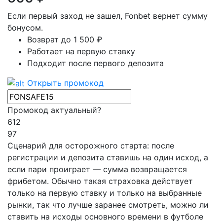
Если первый заход не зашел, Fonbet вернет сумму
бонусом.
Возврат до 1 500 ₽
Работает на первую ставку
Подходит после первого депозита
Открыть промокод
Промокод актуальный?
612
97
Сценарий для осторожного старта: после
регистрации и депозита ставишь на один исход, а
если пари проиграет — сумма возвращается
фрибетом. Обычно такая страховка действует
только на первую ставку и только на выбранные
рынки, так что лучше заранее смотреть, можно ли
ставить на исходы основного времени в футболе