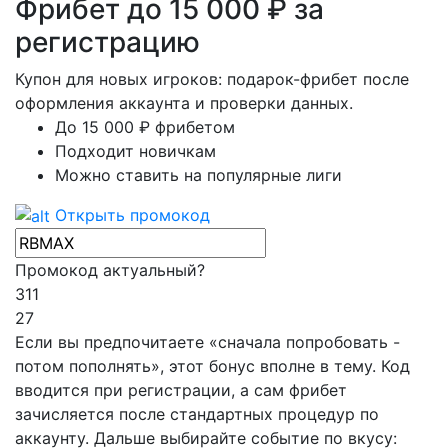
Фрибет до 15 000 ₽ за
регистрацию
Купон для новых игроков: подарок-фрибет после
оформления аккаунта и проверки данных.
До 15 000 ₽ фрибетом
Подходит новичкам
Можно ставить на популярные лиги
Открыть промокод
Промокод актуальный?
311
27
Если вы предпочитаете «сначала попробовать -
потом пополнять», этот бонус вполне в тему. Код
вводится при регистрации, а сам фрибет
зачисляется после стандартных процедур по
аккаунту. Дальше выбирайте событие по вкусу: