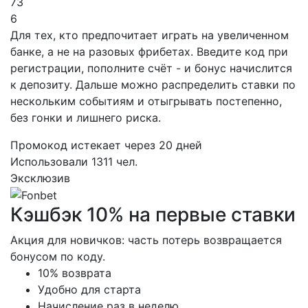
73
6
Для тех, кто предпочитает играть на увеличенном
банке, а не на разовых фрибетах. Введите код при
регистрации, пополните счёт - и бонус начислится
к депозиту. Дальше можно распределить ставки по
нескольким событиям и отыгрывать постепенно,
без гонки и лишнего риска.
Промокод истекает через 20 дней
Использовали 1311 чел.
Эксклюзив
Кэшбэк 10% на первые ставки
Акция для новичков: часть потерь возвращается
бонусом по коду.
10% возврата
Удобно для старта
Начисление раз в неделю