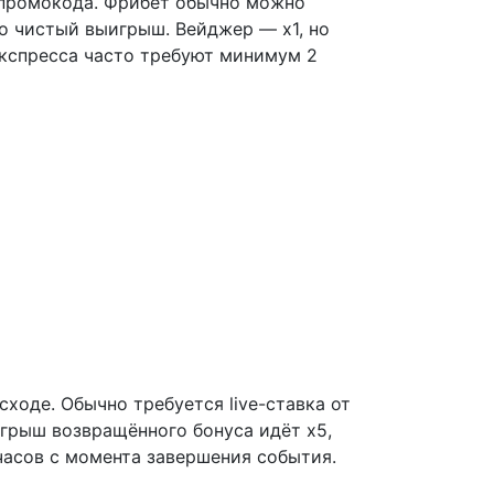
 промокода. Фрибет обычно можно
ко чистый выигрыш. Вейджер — x1, но
 экспресса часто требуют минимум 2
сходе. Обычно требуется live-ставка от
ыгрыш возвращённого бонуса идёт x5,
часов с момента завершения события.