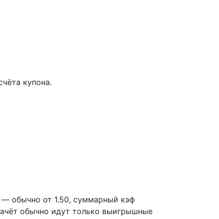
счёта купона.
 — обычно от 1.50, суммарный кэф
 зачёт обычно идут только выигрышные