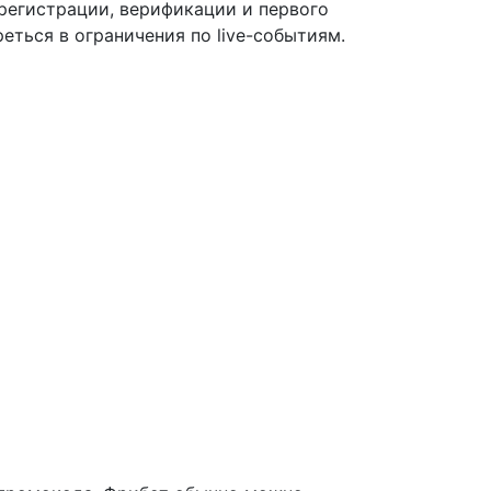
 регистрации, верификации и первого
еться в ограничения по live-событиям.