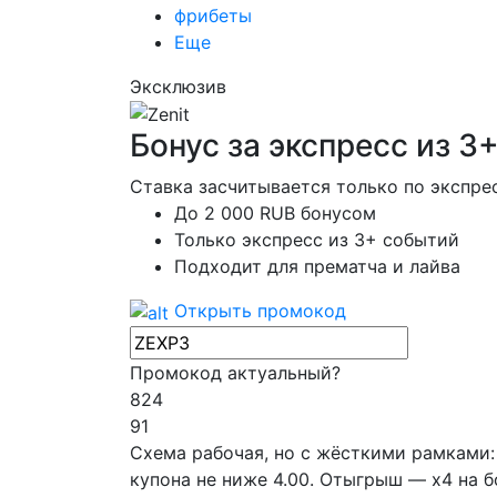
фрибеты
Еще
Эксклюзив
Бонус за экспресс из 3
Ставка засчитывается только по экспрес
До 2 000 RUB бонусом
Только экспресс из 3+ событий
Подходит для прематча и лайва
Открыть промокод
Промокод актуальный?
824
91
Схема рабочая, но с жёсткими рамками:
купона не ниже 4.00. Отыгрыш — x4 на 