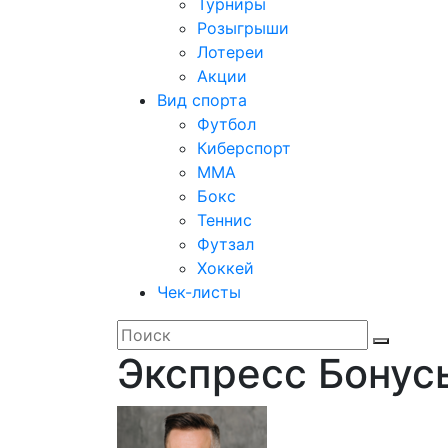
Турниры
Розыгрыши
Лотереи
Акции
Вид спорта
Футбол
Киберспорт
MMA
Бокс
Теннис
Футзал
Хоккей
Чек-листы
Экспресс Бонус