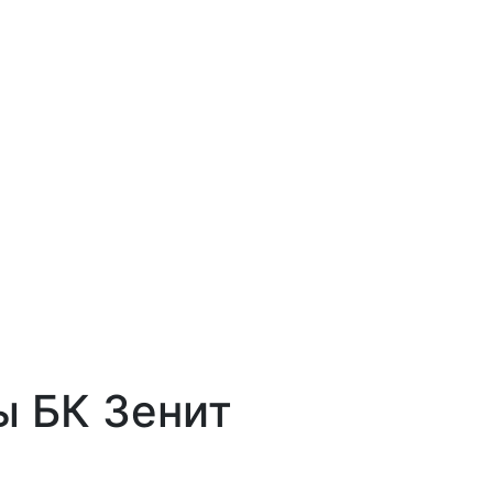
ы БК Зенит