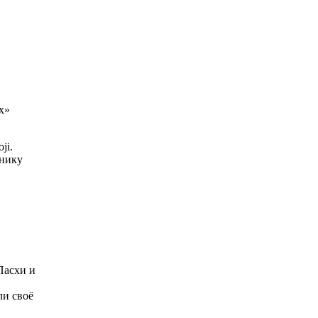
х»
ji.
тнику
 Пасхи и
ли своё