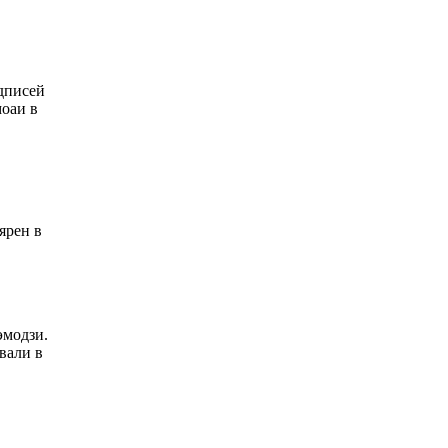
одписей
моаи в
ярен в
эмодзи.
вали в