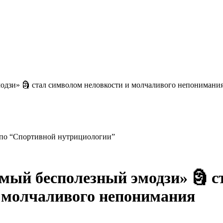
модзи» 🗿 стал символом неловкости и молчаливого непонимани
 по “Спортивной нутрициологии”
амый бесполезный эмодзи» 🗿 с
 молчаливого непонимания