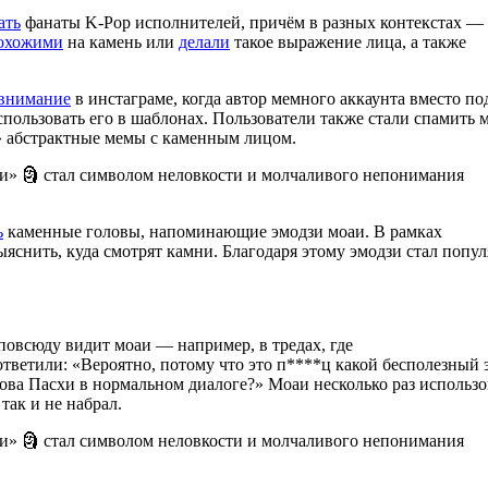
ать
фанаты K-Pop исполнителей, причём в разных контекстах —
охожими
на камень или
делали
такое выражение лица, а также
 внимание
в инстаграме, когда автор мемного аккаунта вместо п
использовать его в шаблонах. Пользователи также стали спамить 
» абстрактные мемы с каменным лицом.
ь
каменные головы, напоминающие эмодзи моаи. В рамках
снить, куда смотрят камни. Благодаря этому эмодзи стал попул
 повсюду видит моаи — например, в тредах, где
ответили: «Вероятно, потому что это п****ц какой бесполезный 
рова Пасхи в нормальном диалоге?» Моаи несколько раз использо
так и не набрал.