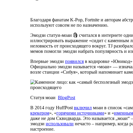
Благодаря фанатам K-Pop, Fortnite и авторам абс
используют совсем не по назначению.
Эмодзи статуи-моаи 🗿 считался в интернете одни
иллюстрировать выражение «сидит с каменным л
неловкость от происходящего вокруг. TJ разобрал
мемов помогли эмодзи набрать популярность и и
Впервые эмодзи
появился
в кодировке «Юникод» в
Официально эмодзи называется «моаи» — изначал
возле станции «Сибуя», который напоминает кам
Статуя моаи
BlogPost
В 2014 году HuffPost
включил
моаи в список «сам
крекером
», «
горячими источниками
» и «
именным
даже не дом Сквидварда. Это называется „моаи“ 
эмодзи
использовали
нечасто – например, когда 
настроение.