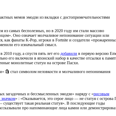
трактных мемов эмодзи из вкладки с достопримечательностями
м из самых бесполезных, но в 2020 году им стали массово
ицом». Оно означает молчаливое непонимание ситуации или
ся, как фанаты K-Pop, игроки в Fortnite и создатели «прожаренны
зменили его изначальный смысл.
 2010 году, а спустя пять лет его
добавили
в первую версию Emo
ьно его включили в японский набор в качестве отсылки к памя
енные монолитные статуи на острове Пасхи.
ых загадочных и бессмысленных эмодзи» наряду с «
рисовым
 значком
» : «Оказывается, это серое лицо — не статуя с острова
— существует такая реальная статуя». В последующие годы
рассказывали про напоминающие лица камни или демонстрирова