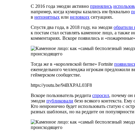
С 2016 года эмодзи активно
принялись
использов
например, когда кумиры казались им буквально
п
в
непонятных
или
неловких
ситуациях.
Спустя два года, в 2018 году, на эмодзи
обратили
к постам стал оставлять каменное лицо, а также 
комментариях. Вскоре появились и «пожаренные
Тогда же в «королевской битве» Fortnite
появилис
еженедельного челленджа игрокам предложили выя
геймерском сообществе.
https://youtu.be/94BXPAL03F8
Вскоре пользователь реддита
спросил
, почему он
эмодзи
публиковали
безо всякого контекста. Ему 
Кто неиронично будет использовать статую с ост
разных шаблонах, но на реддите он популярности 