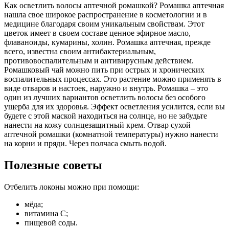
Как осветлить волосы аптечной ромашкой? Ромашка аптечная
нашла свое широкое распространение в косметологии и в
медицине благодаря своим уникальным свойствам. Этот
цветок имеет в своем составе ценное эфирное масло,
флаваноиды, кумарины, холин. Ромашка аптечная, прежде
всего, известна своим антибактериальным,
противовоспалительным и антивирусным действием.
Ромашковый чай можно пить при острых и хронических
воспалительных процессах. Это растение можно применять в
виде отваров и настоек, наружно и внутрь. Ромашка – это
один из лучших вариантов осветлить волосы без особого
ущерба для их здоровья. Эффект осветления усилится, если вы
будете с этой маской находиться на солнце, но не забудьте
нанести на кожу солнцезащитный крем. Отвар сухой
аптечной ромашки (комнатной температуры) нужно нанести
на корни и пряди. Через полчаса смыть водой.
Полезные советы
Отбелить локоны можно при помощи:
мёда;
витамина С;
пищевой соды.