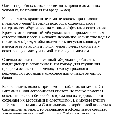
Один из дешёвых методов осветлить пряди в домашних
условиях, не причиняя им вреда, – мёд
Как осветлить крашенные темные волосы при помощи
пчелиного мёда? Перекись водорода, содержащаяся в
натуральном мёде, известна своими эффектами осветления.
Кроме этого, пчелиный мёд увлажняет и придает локонам
естественный блеск. Смешайте небольшое количество воды с
пчелиным мёдом, чтобы получилась негустая кашица, и
нанесите её на корни и пряди. Через полчаса смойте эту
осветляющую маску и помойте голову шампунем.
С целью осветления пчелиный мёд можно добавлять в
кондиционер и ополаскивать им голову. Для улучшения
процесса осветления в медовую маску трихологи
рекомендуют добавлять кокосовое или оливковое масло,
банан.
Как осветлить волосы при помощи таблеток витамина С?
Витамин C или аскорбиновая кислота не только помогает
осветлить волосы без особого вреда для их здоровья, но и
сохраняет их здоровыми и блестящими. Вы можете купить
таблетки с витамином С или ампулы аскорбиновой кислоты в
ближайшей аптеке. Это безопасное и эффективное средство
для окрашенных прядей и корней. Таблетки тщательно