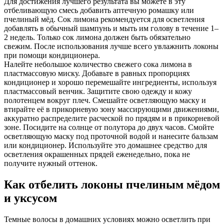
Для достижения лучшего результата вы можете в эту
отбеливающую смесь добавить аптечную ромашку или
пчелиный мёд. Сок лимона рекомендуется для осветления
добавлять в обычный шампунь и мыть им голову в течение 1–
2 недель. Только сок лимона должен быть обязательно
свежим. После использования лучше всего увлажнить локоны
при помощи кондиционера.
Налейте небольшое количество свежего сока лимона в
пластмассовую миску. Добавьте в равных пропорциях
кондиционер и хорошо перемешайте ингредиенты, используя
пластмассовый венчик. Защитите свою одежду и кожу
полотенцем вокруг плеч. Смешайте осветляющую маску и
втирайте её в прикорневую зону массирующими движениями,
аккуратно распределите расческой по прядям и в прикорневой
зоне. Посидите на солнце от полутора до двух часов. Смойте
осветляющую маску под проточной водой и нанесите бальзам
или кондиционер. Используйте это домашнее средство для
осветления окрашенных прядей еженедельно, пока не
получите нужный оттенок.
Как отбелить локоны пчелиным мёдом
и уксусом
Темные волосы в домашних условиях можно осветлить при