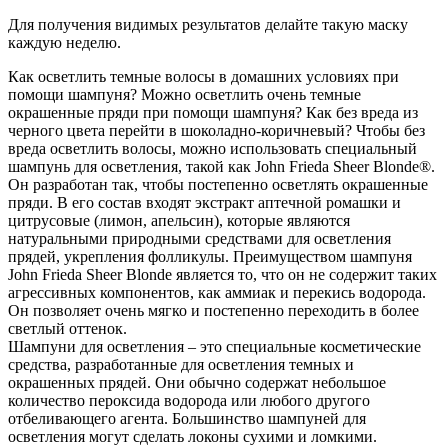
Для получения видимых результатов делайте такую маску
каждую неделю.
Как осветлить темные волосы в домашних условиях при
помощи шампуня? Можно осветлить очень темные
окрашенные пряди при помощи шампуня? Как без вреда из
черного цвета перейти в шоколадно-коричневый? Чтобы без
вреда осветлить волосы, можно использовать специальный
шампунь для осветления, такой как John Frieda Sheer Blonde®.
Он разработан так, чтобы постепенно осветлять окрашенные
пряди. В его состав входят экстракт аптечной ромашки и
цитрусовые (лимон, апельсин), которые являются
натуральными природными средствами для осветления
прядей, укрепления фолликулы. Преимуществом шампуня
John Frieda Sheer Blonde является то, что он не содержит таких
агрессивных компонентов, как аммиак и перекись водорода.
Он позволяет очень мягко и постепенно переходить в более
светлый оттенок.
Шампуни для осветления – это специальные косметические
средства, разработанные для осветления темных и
окрашенных прядей. Они обычно содержат небольшое
количество пероксида водорода или любого другого
отбеливающего агента. Большинство шампуней для
осветления могут сделать локоны сухими и ломкими.