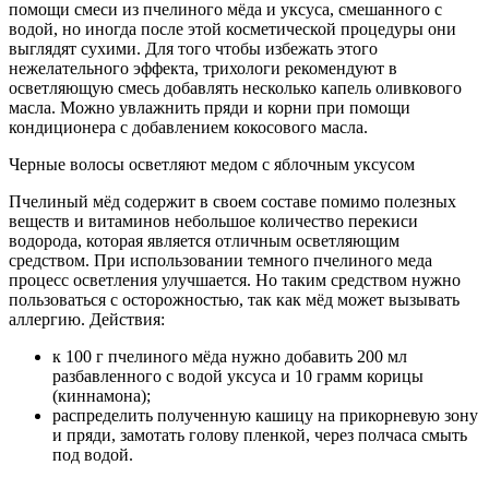
помощи смеси из пчелиного мёда и уксуса, смешанного с
водой, но иногда после этой косметической процедуры они
выглядят сухими. Для того чтобы избежать этого
нежелательного эффекта, трихологи рекомендуют в
осветляющую смесь добавлять несколько капель оливкового
масла. Можно увлажнить пряди и корни при помощи
кондиционера с добавлением кокосового масла.
Черные волосы осветляют медом с яблочным уксусом
Пчелиный мёд содержит в своем составе помимо полезных
веществ и витаминов небольшое количество перекиси
водорода, которая является отличным осветляющим
средством. При использовании темного пчелиного меда
процесс осветления улучшается. Но таким средством нужно
пользоваться с осторожностью, так как мёд может вызывать
аллергию. Действия:
к 100 г пчелиного мёда нужно добавить 200 мл
разбавленного с водой уксуса и 10 грамм корицы
(киннамона);
распределить полученную кашицу на прикорневую зону
и пряди, замотать голову пленкой, через полчаса смыть
под водой.