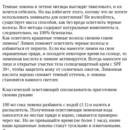
Темные локоны в летние месяцы выглядят тяжеловато, и их
хочется отбелить. Но вы избегаете этого, потому что не хотите
использовать химикаты для осветления? Не волнуйтесь,
существует масса способов, как без вреда осветлить черные
волосы. Все методы содержат натуральные компоненты и,
следовательно, на 100% безопасны.
Как осветлить крашеные темные волосы свежим соком
лимона? Лимон поможет осветлить черные волосы и
избавиться от перхоти. Если вы нанесете лимон на свои
окрашенные пряди, и посидите некоторое время на солнце, то
лимонная кислота в лимоне активируется. Всегда наносите на
лицо и открытые участки тела солнцезащитный крем с SPF
30+, чтобы защитить кожу от солнечных ожогов. Лимонная
кислота хорошо снимает темный оттенок, и локоны
становятся намного светлее.
Классический осветляющий ополаскиватель приготовим
своими руками
100 мл сока лимона разбавить с водой (1:1) и налить в
распылитель. Полученная осветляющая лимонная вода
наносится на чистые пряди и корни, смывается примерно
через час. Но не превышайте время (не более 1 часа), иначе
ваши крашенные локоны станут тусклыми и измотанными.