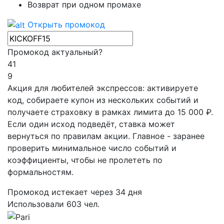
Возврат при одном промахе
Открыть промокод
Промокод актуальный?
41
9
Акция для любителей экспрессов: активируете
код, собираете купон из нескольких событий и
получаете страховку в рамках лимита до 15 000 ₽.
Если один исход подведёт, ставка может
вернуться по правилам акции. Главное - заранее
проверить минимальное число событий и
коэффициенты, чтобы не пролететь по
формальностям.
Промокод истекает через 34 дня
Использовали 603 чел.