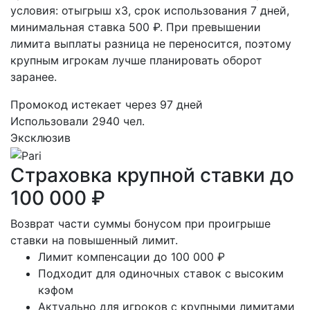
условия: отыгрыш x3, срок использования 7 дней,
минимальная ставка 500 ₽. При превышении
лимита выплаты разница не переносится, поэтому
крупным игрокам лучше планировать оборот
заранее.
Промокод истекает через 97 дней
Использовали 2940 чел.
Эксклюзив
Страховка крупной ставки до
100 000 ₽
Возврат части суммы бонусом при проигрыше
ставки на повышенный лимит.
Лимит компенсации до 100 000 ₽
Подходит для одиночных ставок с высоким
кэфом
Актуально для игроков с крупными лимитами