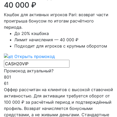
40 000 ₽
Кэшбэк для активных игроков Pari: возврат части
проигрыша бонусом по итогам расчётного
периода.
До 20% кэшбэка
Лимит начисления — 40 000 ₽
Подходит для игроков с крупным оборотом
Открыть промокод
Промокод актуальный?
801
61
Оффер рассчитан на клиентов с высокой ставочной
активностью. Для активации требуется оборот от
100 000 ₽ за расчётный период и подтверждённый
профиль. Возврат начисляется бонусными
средствами, а не живыми деньгами. Стандартные