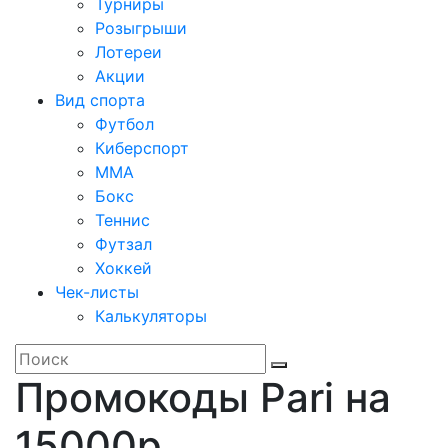
Турниры
Розыгрыши
Лотереи
Акции
Вид спорта
Футбол
Киберспорт
MMA
Бокс
Теннис
Футзал
Хоккей
Чек-листы
Калькуляторы
Промокоды Pari на
15000р