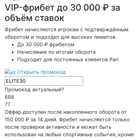
VIP-фрибет до 30 000 ₽ за
объём ставок
Фрибет начисляется игрокам с подтверждённым
оборотом и подходит для высоких лимитов.
До 30 000 ₽ фрибетом
Начисление по итогам оборота
Подходит для постоянных клиентов Pari
Открыть промокод
Промокод актуальный?
688
77
Оффер доступен после накопленного оборота от
150 000 ₽ за 14 дней. Фрибет начисляется только
после проверки активности и может быть
использован на любые спортивные события, кроме