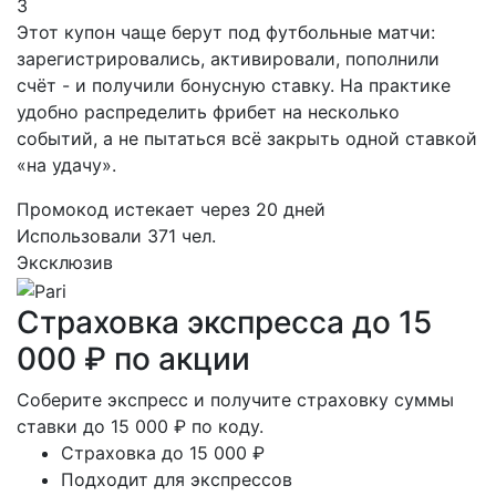
3
Этот купон чаще берут под футбольные матчи:
зарегистрировались, активировали, пополнили
счёт - и получили бонусную ставку. На практике
удобно распределить фрибет на несколько
событий, а не пытаться всё закрыть одной ставкой
«на удачу».
Промокод истекает через 20 дней
Использовали 371 чел.
Эксклюзив
Страховка экспресса до 15
000 ₽ по акции
Соберите экспресс и получите страховку суммы
ставки до 15 000 ₽ по коду.
Страховка до 15 000 ₽
Подходит для экспрессов