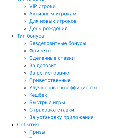
VIP игроки
Активным игрокам
Для новых игроков
День рождения
Тип бонуса
Бездепозитные бонусы
Фрибеты
Сделанные ставки
За депозит
За регистрацию
Приветственные
Улучшенные коэффициенты
Кешбек
Быстрые игры
Страховка ставки
За установку приложения
События
Призы