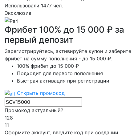
Использовали 1477 чел.
Эксклюзив
Фрибет 100% до 15 000 ₽ за
первый депозит
Зарегистрируйтесь, активируйте купон и заберите
фрибет на сумму пополнения - до 15 000 ₽.
100% фрибет до 15 000 ₽
Подходит для первого пополнения
Быстрая активация при регистрации
Открыть промокод
Промокод актуальный?
128
11
Оформите аккаунт, введите код при создании