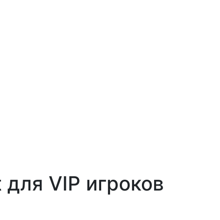
 для VIP игроков