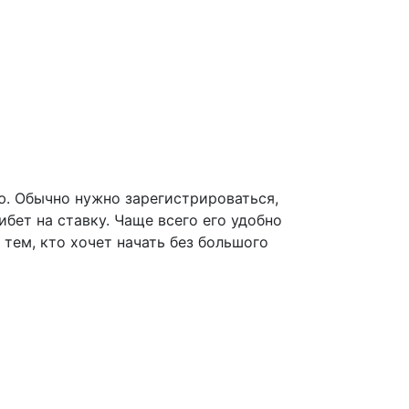
ию. Обычно нужно зарегистрироваться,
бет на ставку. Чаще всего его удобно
тем, кто хочет начать без большого