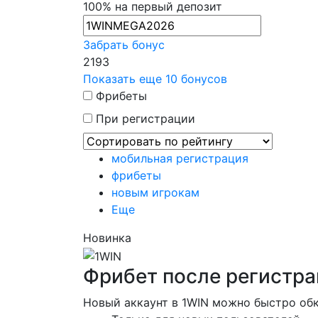
100% на первый депозит
Забрать бонус
2193
Показать еще 10 бонусов
Фрибеты
При регистрации
мобильная регистрация
фрибеты
новым игрокам
Еще
Новинка
Фрибет после регистр
Новый аккаунт в 1WIN можно быстро обк