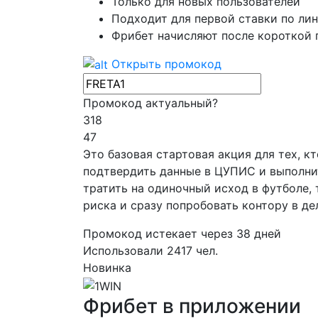
Только для новых пользователей
Подходит для первой ставки по ли
Фрибет начисляют после короткой 
Открыть промокод
Промокод актуальный?
318
47
Это базовая стартовая акция для тех, к
подтвердить данные в ЦУПИС и выполнить
тратить на одиночный исход в футболе, 
риска и сразу попробовать контору в де
Промокод истекает через 38 дней
Использовали 2417 чел.
Новинка
Фрибет в приложении