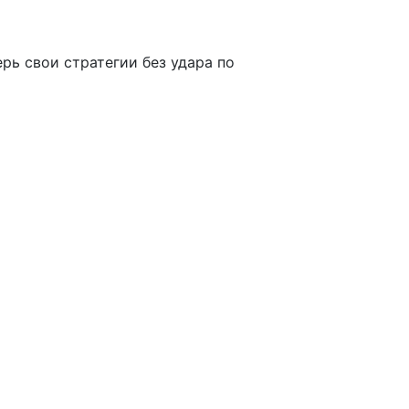
рь свои стратегии без удара по