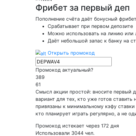
Фрибет за первый деп
Пополнение счёта даёт бонусный фрибет
Срабатывает при первом депозите
Можно использовать на линию или 
Даёт небольшой запас к банку на с
Открыть промокод
Промокод актуальный?
389
61
Смысл акции простой: вносите первый де
вариант для тех, кто уже готов ставить
привязаны к минимальному кэфу ставки 
кто планирует играть регулярно, а не оди
Промокод истекает через 172 дня
Использовали 3044 чел.