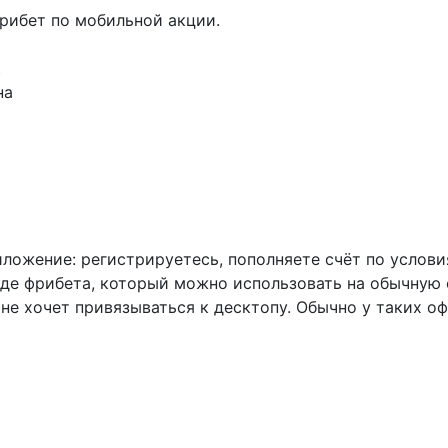
фрибет по мобильной акции.
к
на
иложение: регистрируетесь, пополняете счёт по услови
виде фрибета, который можно использовать на обычную
и не хочет привязываться к десктопу. Обычно у таких о