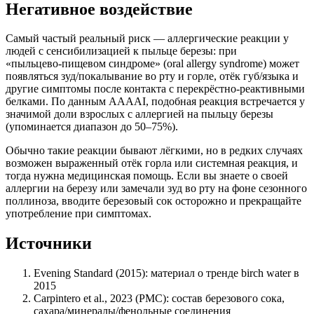
Негативное воздействие
Самый частый реальный риск — аллергические реакции у
людей с сенсибилизацией к пыльце березы: при
«пыльцево‑пищевом синдроме» (oral allergy syndrome) может
появляться зуд/покалывание во рту и горле, отёк губ/языка и
другие симптомы после контакта с перекрёстно‑реактивными
белками. По данным AAAAI, подобная реакция встречается у
значимой доли взрослых с аллергией на пыльцу березы
(упоминается диапазон до 50–75%).
Обычно такие реакции бывают лёгкими, но в редких случаях
возможен выраженный отёк горла или системная реакция, и
тогда нужна медицинская помощь. Если вы знаете о своей
аллергии на березу или замечали зуд во рту на фоне сезонного
поллиноза, вводите березовый сок осторожно и прекращайте
употребление при симптомах.
Источники
Evening Standard (2015): материал о тренде birch water в
2015
Carpintero et al., 2023 (PMC): состав березового сока,
сахара/минералы/фенольные соединения