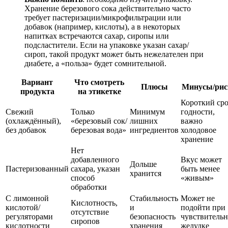
Хранение березового сока действительно часто
требует пастеризации/микрофильтрации или
добавок (например, кислоты), а в некоторых
напитках встречаются сахар, сиропы или
подсластители. Если на упаковке указан сахар/
сироп, такой продукт может быть нежелателен при
диабете, а «польза» будет сомнительной.
Вариант
Что смотреть
Плюсы
Минусы/рис
продукта
на этикетке
Короткий ср
Свежий
Только
Минимум
годности,
(охлаждённый),
«березовый сок/
лишних
важно
без добавок
березовая вода»
ингредиентов
холодовое
хранение
Нет
добавленного
Вкус может
Дольше
Пастеризованный
сахара, указан
быть менее
хранится
способ
«живым»
обработки
С лимонной
Стабильность
Может не
Кислотность,
кислотой/
и
подойти при
отсутствие
регуляторами
безопасность
чувствитель
сиропов
кислотности
хранения
желудке