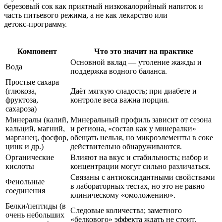
березовый сок как приятный низкокалорийный напиток и
часть питьевого режима, а не как лекарство или
детокс‑программу.
Компонент
Что это значит на практике
Основной вклад — утоление жажды и
Вода
поддержка водного баланса.
Простые сахара
(глюкоза,
Даёт мягкую сладость; при диабете и
фруктоза,
контроле веса важна порция.
сахароза)
Минералы (калий,
Минеральный профиль зависит от сезона
кальций, магний,
и региона, «состав как у минералки»
марганец, фосфор,
обещать нельзя, но микроэлементы в соке
цинк и др.)
действительно обнаруживаются.
Органические
Влияют на вкус и стабильность; набор и
кислоты
концентрации могут сильно различаться.
Связаны с антиоксидантными свойствами
Фенольные
в лабораторных тестах, но это не равно
соединения
клиническому «омоложению».
Белки/пептиды (в
Следовые количества; заметного
очень небольших
«белкового» эффекта ждать не стоит.