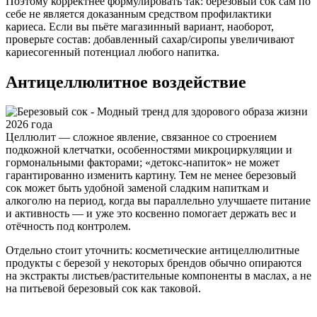
Поэтому корректнее формулировать так: березовый сок сам по
себе не является доказанным средством профилактики
кариеса. Если вы пьёте магазинный вариант, наоборот,
проверьте состав: добавленный сахар/сиропы увеличивают
кариесогенный потенциал любого напитка.
Антицеллюлитное воздействие
Целлюлит — сложное явление, связанное со строением
подкожной клетчатки, особенностями микроциркуляции и
гормональными факторами; «детокс‑напиток» не может
гарантированно изменить картину. Тем не менее березовый
сок может быть удобной заменой сладким напиткам и
алкоголю на период, когда вы параллельно улучшаете питание
и активность — и уже это косвенно помогает держать вес и
отёчность под контролем.
Отдельно стоит уточнить: косметические антицеллюлитные
продукты с березой у некоторых брендов обычно опираются
на экстракты листьев/растительные компоненты в маслах, а не
на питьевой березовый сок как таковой.