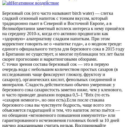
Негативное воздействие
Березовый сок (его часто называют birch water) — слегка
сладкий сезонный напиток с тонким вкусом, который
традиционно пьют в Северной и Восточной Европе, а в
Великобритании заметный всплеск интереса к нему пришёлся
на середину 2010‑х, когда его активно продвигали как
«здоровую» альтернативу сладким напиткам. При этом
корректнее говорить не о «напитке года», а о модном тренде:
единого официального титула для березового сока в 2015 году
в Британии не существует, и многие публикации тех лет были
скорее прогнозами и маркетинговыми обзорами.
​С точки зрения состава березовый сок — это в первую
очередь вода с небольшим количеством простых сахаров (в
исследованиях чаще фиксируют глюкозу, фруктозу и
сахарозу), органических кислот, фенольных соединений и
минералов. Сладость действительно обычно умеренная: у
березового сока сахаристость заметно ниже, чем у кленового,
и часто приводят диапазон порядка 0,5–1 °Brix (то есть
«сахаров немного», но они есть).Если после стакана
березового сока вы чувствуете бодрость, чаще всего это
объясняется гидратацией и тем, что напиток легко пьётся —
но обещания «мгновенного повышения иммунитета» или
гарантированного исчезновения головных болей за 10 дней
научно доказанными считать нельзя. Воспринимайте