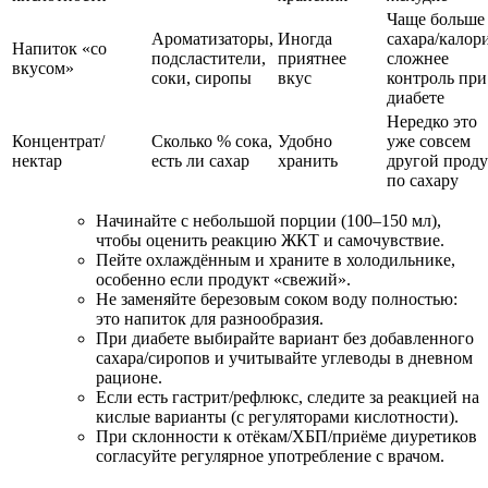
Чаще больше
Ароматизаторы,
Иногда
сахара/калор
Напиток «со
подсластители,
приятнее
сложнее
вкусом»
соки, сиропы
вкус
контроль при
диабете
Нередко это
Концентрат/
Сколько % сока,
Удобно
уже совсем
нектар
есть ли сахар
хранить
другой проду
по сахару
Начинайте с небольшой порции (100–150 мл),
чтобы оценить реакцию ЖКТ и самочувствие.
Пейте охлаждённым и храните в холодильнике,
особенно если продукт «свежий».
Не заменяйте березовым соком воду полностью:
это напиток для разнообразия.
При диабете выбирайте вариант без добавленного
сахара/сиропов и учитывайте углеводы в дневном
рационе.
Если есть гастрит/рефлюкс, следите за реакцией на
кислые варианты (с регуляторами кислотности).
При склонности к отёкам/ХБП/приёме диуретиков
согласуйте регулярное употребление с врачом.