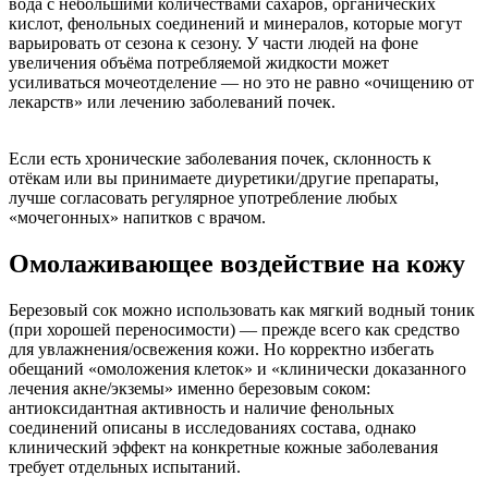
вода с небольшими количествами сахаров, органических
кислот, фенольных соединений и минералов, которые могут
варьировать от сезона к сезону. У части людей на фоне
увеличения объёма потребляемой жидкости может
усиливаться мочеотделение — но это не равно «очищению от
лекарств» или лечению заболеваний почек.
Если есть хронические заболевания почек, склонность к
отёкам или вы принимаете диуретики/другие препараты,
лучше согласовать регулярное употребление любых
«мочегонных» напитков с врачом.
Омолаживающее воздействие на кожу
Березовый сок можно использовать как мягкий водный тоник
(при хорошей переносимости) — прежде всего как средство
для увлажнения/освежения кожи. Но корректно избегать
обещаний «омоложения клеток» и «клинически доказанного
лечения акне/экземы» именно березовым соком:
антиоксидантная активность и наличие фенольных
соединений описаны в исследованиях состава, однако
клинический эффект на конкретные кожные заболевания
требует отдельных испытаний.