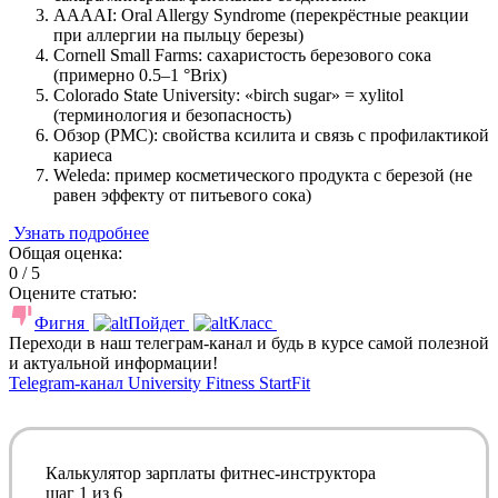
AAAAI: Oral Allergy Syndrome (перекрёстные реакции
при аллергии на пыльцу березы)
Cornell Small Farms: сахаристость березового сока
(примерно 0.5–1 °Brix)
Colorado State University: «birch sugar» = xylitol
(терминология и безопасность)
Обзор (PMC): свойства ксилита и связь с профилактикой
кариеса
Weleda: пример косметического продукта с березой (не
равен эффекту от питьевого сока)
Узнать подробнее
Общая оценка:
0 / 5
Оцените статью:
Фигня
Пойдет
Класс
Переходи в наш телеграм-канал и будь в курсе самой полезной
и актуальной информации!
Telegram-канал University Fitness StartFit
Калькулятор зарплаты фитнес-инструктора
шаг
1
из 6