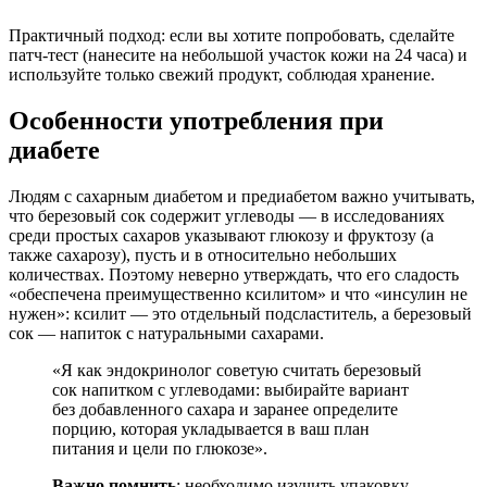
Практичный подход: если вы хотите попробовать, сделайте
патч‑тест (нанесите на небольшой участок кожи на 24 часа) и
используйте только свежий продукт, соблюдая хранение.
Особенности употребления при
диабете
Людям с сахарным диабетом и предиабетом важно учитывать,
что березовый сок содержит углеводы — в исследованиях
среди простых сахаров указывают глюкозу и фруктозу (а
также сахарозу), пусть и в относительно небольших
количествах. Поэтому неверно утверждать, что его сладость
«обеспечена преимущественно ксилитом» и что «инсулин не
нужен»: ксилит — это отдельный подсластитель, а березовый
сок — напиток с натуральными сахарами.
«Я как эндокринолог советую считать березовый
сок напитком с углеводами: выбирайте вариант
без добавленного сахара и заранее определите
порцию, которая укладывается в ваш план
питания и цели по глюкозе».
Важно помнить
: необходимо изучить упаковку.