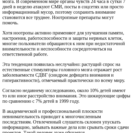
мозга. В современном мире органы чувств 24 часа в сутки 7
дней в неделю атакуют СМИ, посты в соцсетях или просто
информационный мусор, поэтому сохранить внимание
становится все труднее. Ноотропные препараты могут
помочь.
Хотя ноотропы активно применяют для улучшения памяти,
настроения, работоспособности и защиты нервных клеток,
многие пользователи обращаются к ним при недостаточной
внимательности и неспособности сосредоточиться на
ответственной работе.
Эта тенденция появилась неслучайно: растущий спрос на
естественные стимуляторы головного мозга отражает рост
заболеваемости СДВГ (синдром дефицита внимания и
гиперактивности), отмечаемый практически по всему миру.
Согласно недавнему исследованию, около 10% детей имеют
то или иное расстройство внимания. Это шокирующие цифры
по сравнению с 7% детей в 1999 году.
В академической и профессиональной плоскости
невнимательность приводит к многочисленным
последствиям. Отвлеченный слушатель склонен упускать
информацию, забывать важные дела или срывать сроки сдачи
проектов. Такой человек хуже обучается.