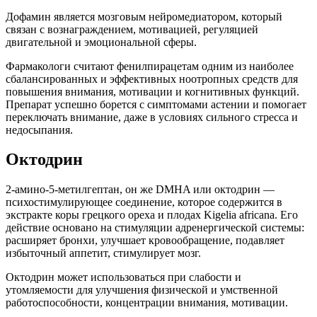
Дофамин является мозговым нейромедиатором, который
связан с вознаграждением, мотивацией, регуляцией
двигательной и эмоциональной сферы.
Фармакологи считают фенилпирацетам одним из наиболее
сбалансированных и эффективных ноотропных средств для
повышения внимания, мотивации и когнитивных функций.
Препарат успешно борется с симптомами астении и помогает
переключать внимание, даже в условиях сильного стресса и
недосыпания.
Октодрин
2-амино-5-метилгептан, он же DMHA или октодрин —
психостимулирующее соединение, которое содержится в
экстракте коры грецкого ореха и плодах Kigelia africana. Его
действие основано на стимуляции адренергической системы:
расширяет бронхи, улучшает кровообращение, подавляет
избыточный аппетит, стимулирует мозг.
Октодрин может использоваться при слабости и
утомляемости для улучшения физической и умственной
работоспособности, концентрации внимания, мотивации.