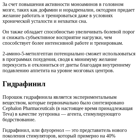
За счет повышения активности моноаминов в головном
мозге, таких как дофамин и норадреналин, октодрин придает
желание работать и тренироваться даже в условиях
хронической усталости и нехватки сна.
Он также обладает способностью увеличивать болевой порог
и снижать субъективное восприятие нагрузки, чем
способствует более интенсивной работе и тренировкам.
2-амино-5-метилгептан потенциально сможет использоваться
в программах похудения, сводя к минимуму желание
перекусить и отклониться от диеты благодаря внутреннему
подавлению аппетита на уровне мозговых центров.
Гидрафинил
Порошок гидрафинила является экспериментальным
веществом, которые первоначально было синтезировано
Cephalon Pharmaceuticals (в настоящее время принадлежащая
Teva) в качестве эугероика — агента, стимулирующего
бодрствование.
Гидрафинил, или флуоренол — это представитель нового
поколения стимуляторов, который примерно на 40%