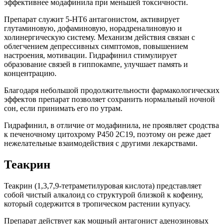
эффективнее модафинила при меньшей токсичности.
Препарат служит 5-HT6 антагонистом, активирует
глутаминовую, дофаминовую, норадреналиновую и
холинергическую систему. Механизм действия связан с
облегчением депрессивных симптомов, повышением
настроения, мотивации. Гидрафинил стимулирует
образование связей в гиппокампе, улучшает память и
концентрацию.
Благодаря небольшой продолжительности фармакологических
эффектов препарат позволяет сохранить нормальный ночной
сон, если принимать его по утрам.
Гидрафинил, в отличие от модафинила, не проявляет сродства
к печеночному цитохрому P450 2C19, поэтому он реже дает
нежелательные взаимодействия с другими лекарствами.
Теакрин
Теакрин (1,3,7,9-тетраметилуровая кислота) представляет
собой чистый алкалоид со структурой близкой к кофеину,
который содержится в тропическом растении купуасу.
Препарат действует как мощный антагонист аденозиновых