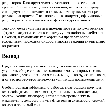
рецепторов. Блокирует чувство усталости на клеточном
уровне. Ранние исследования показали, что теакрин придает
силы, улучшает внимание и не вызывает привыкания при
регулярном приеме. Этот ноотроп активирует дофаминовые
рецепторы, чем и объясняется эффект бодрствования.
Теакрин может усиливать и пролонгировать положительные
эффекты кофеина, сводя к минимуму его побочные действия.
Наконец, в комбинациях с кофеином препарат более
эффективен, поскольку биодоступность теакрина значительно
возрастает.
Вывод
Представленные у нас ноотропы для внимания позволяют
улучшить общее состояние головного мозга и придать силы
для работы, учебы и занятия спортом. Однако чудес не бывает,
и от вас потребуется приложить усилия для достижения цели.
Чтобы препарат эффективно работал, мозг должен получать
все необходимое — витамины, минералы, аминокислоты,
омега-3, холин, кислород. Если вы намерены выжать
максимум из лекарств, нужна физическая активность, свежий
воздух и здоровый сон.