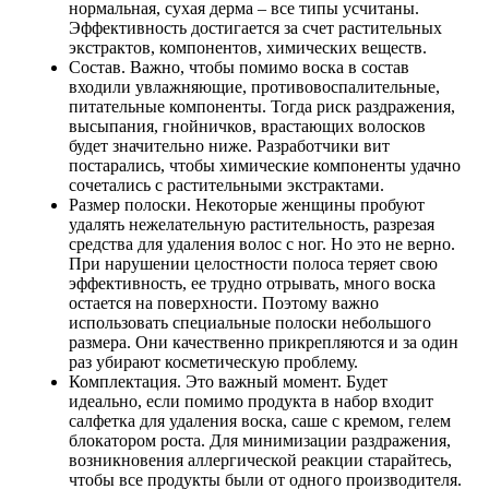
нормальная, сухая дерма – все типы усчитаны.
Эффективность достигается за счет растительных
экстрактов, компонентов, химических веществ.
Состав. Важно, чтобы помимо воска в состав
входили увлажняющие, противовоспалительные,
питательные компоненты. Тогда риск раздражения,
высыпания, гнойничков, врастающих волосков
будет значительно ниже. Разработчики вит
постарались, чтобы химические компоненты удачно
сочетались с растительными экстрактами.
Размер полоски. Некоторые женщины пробуют
удалять нежелательную растительность, разрезая
средства для удаления волос с ног. Но это не верно.
При нарушении целостности полоса теряет свою
эффективность, ее трудно отрывать, много воска
остается на поверхности. Поэтому важно
использовать специальные полоски небольшого
размера. Они качественно прикрепляются и за один
раз убирают косметическую проблему.
Комплектация. Это важный момент. Будет
идеально, если помимо продукта в набор входит
салфетка для удаления воска, саше с кремом, гелем
блокатором роста. Для минимизации раздражения,
возникновения аллергической реакции старайтесь,
чтобы все продукты были от одного производителя.