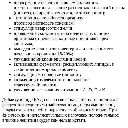
поддержание печени в рабочем состоянии,
предотвращение и лечение различных патологий органа
(цирроза, ожирения, гепатита, интоксикации);
активизация способности организма
противодействовать токсинам;
стимуляция выработки желчи;
проявление свойств антиоксиданта, т. е. очистка
организма от веществ, которые причиняют вред
системам;
выведение «плохого» холестерина и снижение его
начального уровня на 15-20%;
улучшение микроциркуляции крови;
активизация ферментов, расщепляющих липиды, и
стабилизация жирового обмена;
стимуляция мозговой активности;
снижение утомляемости и повышение
стрессоустойчивости;
улучшение всасывания витаминов А, D, E и K.
Добавку в виде БАДа назначают школьникам, пациентам с
сердечно-сосудистыми заболеваниями, недугами печени,
людям с алкогольной и наркотической зависимостью. При
физических и интеллектуальных нагрузках положительное
влияние лецитина будет как нельзя кстати.