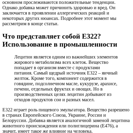
основном прослеживаются положительные тенденции.
Однако добавка может причинить здоровью и вред. Он
заключается в проявлении аллергических реакций и
некоторых других нюансах. Подробнее этот момент мы
рассмотрим в конце статьи.
Что представляет собой Е322?
Использование в промышленности
Лецитин является одним из важнейших элементов
жирового метаболизма всех клеток. Вещество
попадает в организм вместе с продуктами
питания. Самый щедрый источник E322 – яичный
желток. Кроме того, компонент содержится в
говядине, подсолнечном масле, кукурузе, арахисе,
печени, отдельных фруктах и овощах. Но в
производственных целях лецитин добывают из
отходов продуктов сои и разных масел.
Е322 играет роль пищевого эмульгатора. Вещество разрешено
в странах Европейского Союза, Украине, России и
Белоруссии. Добавка является аналогичной заменой лецитина
животного происхождения или полиглицерина (Е476), а
значит, имеет такое же влияние на человека.