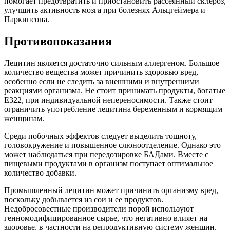
помогает предотвратить и приостановить рассеянный склероз,
улучшить активность мозга при болезнях Альцгеймера и
Паркинсона.
Противопоказания
Лецитин является достаточно сильным аллергеном. Большое
количество вещества может причинить здоровью вред,
особенно если не следить за внешними и внутренними
реакциями организма. Не стоит принимать продукты, богатые
Е322, при индивидуальной непереносимости. Также стоит
ограничить употребление лецитина беременным и кормящим
женщинам.
Среди побочных эффектов следует выделить тошноту,
головокружение и повышенное слюноотделение. Однако это
может наблюдаться при передозировке БАДами. Вместе с
пищевыми продуктами в организм поступает оптимальное
количество добавки.
Промышленный лецитин может причинить организму вред,
поскольку добывается из сои и ее продуктов.
Недобросовестные производители порой используют
генномодифицированное сырье, что негативно влияет на
здоровье, в частности на репродуктивную систему женщин.