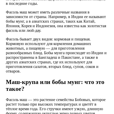
в последние годы.
Фасоль маш может иметь различные названия в
зависимости от страны. Например, в Индии ее называют
бобы мунг, а в азиатских странах, таких как Китай,
Япония, Корея и Индонезия, она известна как золотистая
фасоль или люй-дау.
Фасоль бывает двух видов: кормовая и пищевая.
Кормовую используют для кормления домашних
животных, а пищевую — для приготовления
разнообразных блюд. Бобы мунга происходят из Индии и
распространены в Бангладеш и Пакистане, а также в
других азиатских странах, где их используют для
приготовления салатов, вторых блюд, супов, соков и
отваров.
Маш-крупа или бобы мунг: что это
такое?
Фасоль маш — это растение семейства Бобовых, которое
растет только при высоких температурах и цветёт в
тёплое время года. Его стручки имеют узкую, длинную
форму, содержащую округлые зерна разных цветов