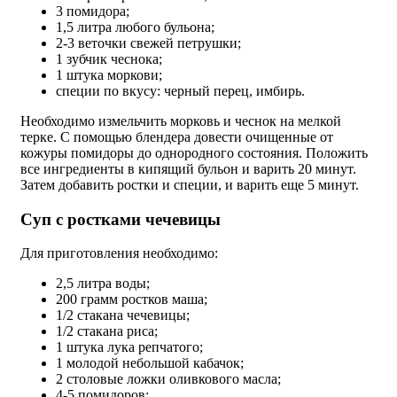
3 помидора;
1,5 литра любого бульона;
2-3 веточки свежей петрушки;
1 зубчик чеснока;
1 штука моркови;
специи по вкусу: черный перец, имбирь.
Необходимо измельчить морковь и чеснок на мелкой
терке. С помощью блендера довести очищенные от
кожуры помидоры до однородного состояния. Положить
все ингредиенты в кипящий бульон и варить 20 минут.
Затем добавить ростки и специи, и варить еще 5 минут.
Суп с ростками чечевицы
Для приготовления необходимо:
2,5 литра воды;
200 грамм ростков маша;
1/2 стакана чечевицы;
1/2 стакана риса;
1 штука лука репчатого;
1 молодой небольшой кабачок;
2 столовые ложки оливкового масла;
4-5 помидоров;