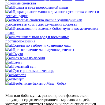
полезные свойства
Польза и вред пророщенной маши
Проращивание маши в домашних условиях: советы и
рекомендации
Лечебные свойства маши в кулинарии: как
использовать крупу для улучшения здоровья
Использование зеленых бобов мунг в косметических
целях
Потенциальный вред и возможные
противопоказания
Советы по выбору и хранению маш
Приготовление маш: лучшие рецепты
Смузи
Похлебка из фасоли
Салат
Томатный суп
Суп с ростками чечевицы
Котлеты
Десерт
Необычные факты о Mаш - бобах
Маш или бобы мунга, разновидность фасоли, стали
популярны среди вегетарианцев, сыроедов и людей,
которые хотят питаться здоровой и полноценной пищей,