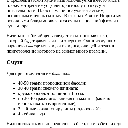
В среднеазиатской кухне маш используется вместо мяса в
плове, который не уступает оригиналу по вкусу и
питательности. Плов из маши получается легким,
неплотным и очень сытным. В странах Азии и Индокитая
основными блюдами являются супы из цельной фасоли и
супы-пюре.
Начинать рабочий день следует с сытного завтрака,
который будет давать силы и энергию. Один из лучших
вариантов — сделать смузи из мунга, овощей и зелени,
приготовление которого не займет много времени.
Смузи
Для приготовления необходимо:
40-50 грамм пророщенной фасоли;
30-40 грамм свежего шпината;
кружок ананаса толщиной 1,5 см;
по 30-40 грамм ягод клюквы и малины (можно
использовать замороженные);
2 чайные ложки спирулины (водорослей);
4 кубика льда.
Надо положить все ингредиенты в блендер и взбить их до