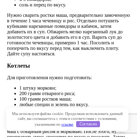
соль и перец по вкусу.
Нужно сварить ростки маша, предварительно замоченную
в течение 1 часа чечевицу и рис. Отдельно потушить
кубиками нарезанные помидоры и кабачок, затем
добавить их в суп. Обжарить мелко нарезанный лук до
золотистого цвета и добавить его в суп. Варить суп до
готовности чечевицы, примерно 1 час. Посолить и
поперчить по вкусу перед тем, как выключить плиту.
Дайте супу настояться.
Котлеты
Для приготовления нужно подготовить:
1 штуку моркови;
200 грамм отварного риса;
100 грамм ростков маша;
любые специи и зелень по вкусу.
Мы используем файлы cookie. Продолжая использовать данный
Маш нужно измельчить до однородной массы в ступке
сайт, вы соглашаетесь с этим в соответствии с условиями,
или блендером. Морковь нужно натереть на мелкой терке,
указанными по
ссылке
Согласен
а затем отжать из нее влагу. Затем, необходимо смешать
маш с отварным рисом и морковью. После этого, нужно
приправить смесь специями по вкусу и посолить. Затем,