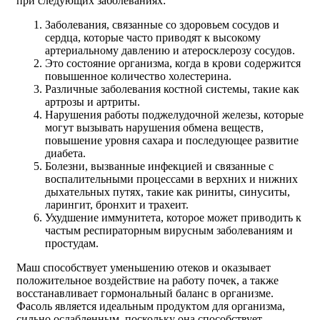
при следующих заболеваниях:
Заболевания, связанные со здоровьем сосудов и
сердца, которые часто приводят к высокому
артериальному давлению и атеросклерозу сосудов.
Это состояние организма, когда в крови содержится
повышенное количество холестерина.
Различные заболевания костной системы, такие как
артрозы и артриты.
Нарушения работы поджелудочной железы, которые
могут вызывать нарушения обмена веществ,
повышение уровня сахара и последующее развитие
диабета.
Болезни, вызванные инфекцией и связанные с
воспалительными процессами в верхних и нижних
дыхательных путях, такие как риниты, синуситы,
ларингит, бронхит и трахеит.
Ухудшение иммунитета, которое может приводить к
частым респираторным вирусным заболеваниям и
простудам.
Маш способствует уменьшению отеков и оказывает
положительное воздействие на работу почек, а также
восстанавливает гормональный баланс в организме.
Фасоль является идеальным продуктом для организма,
сильно ослабленным, поскольку она способствует