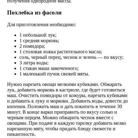
получения однородной массы.
Похлебка из фасоли
Для приготовления необходимо:
1 небольшой лук;
1 средняя морковь;
2 помидора;
1 столовая ложка растительного масла;
соль, черный перец, чеснок и зелень — по вкусу;
3 литра воды;
1 стакан маша замоченного;
1 маленький пучок свежей мяты.
Нужно нарезать овощи мелкими кубиками. Обжарить
лук, добавить морковь в кастрюле, где будет готовиться
маш. Очистить помидоры от кожуры, нарезать кубиками
и добавить к луку и моркови. Добавить воды, довести до
кипения. Положить маш и дать покипеть в течение 30
минут. В конце варки приправить по вкусу солью и
черным перцем. Можно обжарить чеснок вместе с
овощами. При подаче в каждую тарелку добавить мелко
нарезанную мяту, чтобы придать блюду свежести и
пикантности.