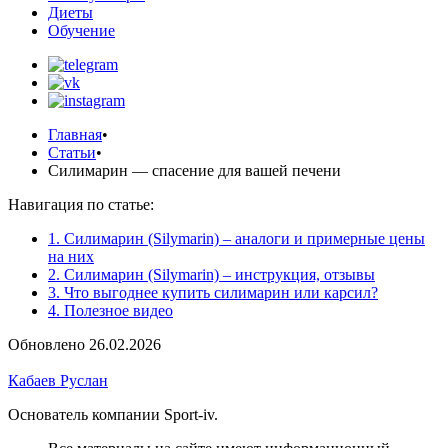
Диеты
Обучение
Главная
•
Статьи
•
Силимарин — спасение для вашей печени
Навигация по статье:
1. Силимарин (Silymarin) – аналоги и примерные цены
на них
2. Силимарин (Silymarin) – инструкция, отзывы
3. Что выгоднее купить силимарин или карсил?
4. Полезное видео
Обновлено 26.02.2026
Кабаев Руслан
Основатель компании Sport-iv.