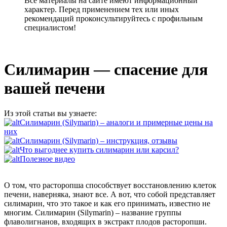
Все материалы на сайте имеют информационный
характер. Перед применением тех или иных
рекомендаций проконсультируйтесь с профильным
специалистом!
Силимарин — спасение для
вашей печени
Из этой статьи вы узнаете:
Силимарин (Silymarin) – аналоги и примерные цены на
них
Силимарин (Silymarin) – инструкция, отзывы
Что выгоднее купить силимарин или карсил?
Полезное видео
О том, что расторопша способствует восстановлению клеток
печени, наверняка, знают все. А вот, что собой представляет
силимарин, что это такое и как его принимать, известно не
многим. Силимарин (Silymarin) – название группы
флаволигнанов, входящих в экстракт плодов расторопши.