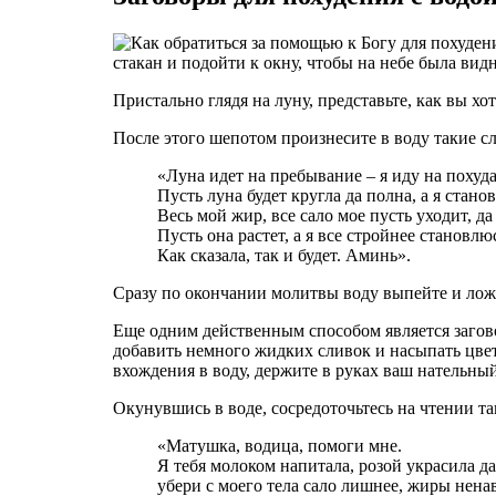
стакан и подойти к окну, чтобы на небе была видн
Пристально глядя на луну, представьте, как вы хо
После этого шепотом произнесите в воду такие сл
«Луна идет на пребывание – я иду на похуд
Пусть луна будет кругла да полна, а я стано
Весь мой жир, все сало мое пусть уходит, да
Пусть она растет, а я все стройнее становл
Как сказала, так и будет. Аминь».
Сразу по окончании молитвы воду выпейте и ложи
Еще одним действенным способом является загов
добавить немного жидких сливок и насыпать цвето
вхождения в воду, держите в руках ваш нательный
Окунувшись в воде, сосредоточьтесь на чтении та
«Матушка, водица, помоги мне.
Я тебя молоком напитала, розой украсила да
убери с моего тела сало лишнее, жиры ненав