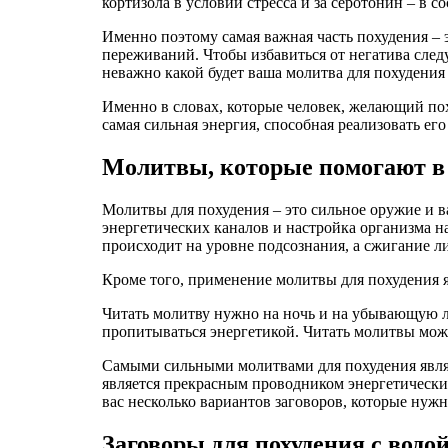
кортизола в условии стресса и за серотонин – в со
Именно поэтому самая важная часть похудения – 
переживаний. Чтобы избавиться от негатива след
неважно какой будет ваша молитва для похудения 
Именно в словах, которые человек, желающий поху
самая сильная энергия, способная реализовать его
Молитвы, которые помогают в 
Молитвы для похудения – это сильное оружие и 
энергетических каналов и настройка организма н
происходит на уровне подсознания, а сжигание л
Кроме того, применение молитвы для похудения 
Читать молитву нужно на ночь и на убывающую лу
пропитываться энергетикой. Читать молитвы можн
Самыми сильными молитвами для похудения являют
является прекрасным проводником энергетическ
вас несколько вариантов заговоров, которые нуж
Заговоры для похудения с водо