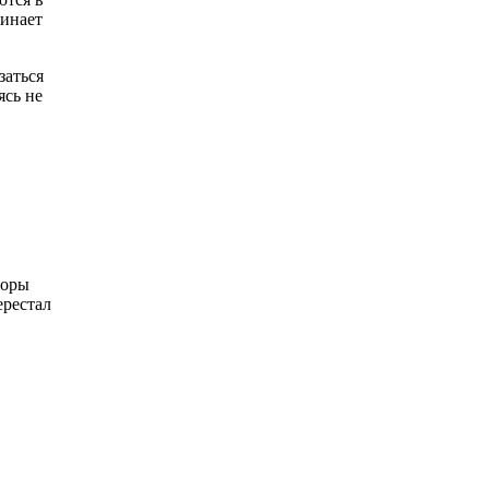
чинает
заться
ясь не
воры
ерестал