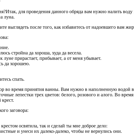
Итак, для проведения данного обряда вам нужно налить воду 
а луна.
тите выглядеть после того, как избавитесь от надоевшего вам жир
ова:
ание.
влюсь стройна да хороша, худа да весела.
 к луне прирастает, прибывает, а от меня убывает.
юсь да хорошею.
тесь спать.
ор во время принятия ванны. Вам нужно в наполненную водой 
чные лепестки трех цветов: белого, розового и алого. Во время
 крест.
кого заговора:
 крестом освятила, так и сделай ты мне доброе дело:
истные и унеси их далеко-далеко, чтобы не вернулись они.