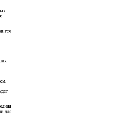
ных
но
одится
аших
ом.
удет
ледняя
ли для