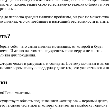
ому, что человек теряет свою естественную телесную форму и на
организме.
да до человека доходит наличие проблемы, он уже не может отка
ко сильная, что он пребывает в настоящей растерянности и, пыта
еть?
ера в себя – это самая сильная мотивация, от которой и будет
ями. Именно на этом этапе укрепить свою веру и не сойти с
литва для похудения.
 которая может и разрушать, и созидать. Поэтому молитвы и заго
казывают огромнейшую поддержку даже тем, кто уже отчаялся и п
уки
Текст молитвы.
а существует область под названием «амигдала» – нервный центр,
то та самая часть мозга, которая отвечает за выработку гормона