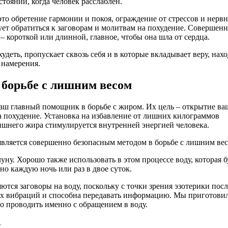
стоянии, когда человек расслаблен.
это обретение гармонии и покоя, ограждение от стрессов и нерв
ует обратиться к заговорам и молитвам на похудение. Совершен
– короткой или длинной, главное, чтобы она шла от сердца.
деть, пропускает сквозь себя и в которые вкладывает веру, нах
 намерения.
борьбе с лишним весом
ваш главный помощник в борьбе с жиром. Их цель – открытие в
а похудение. Установка на избавление от лишних килограммов
ишнего жира стимулируется внутренней энергией человека.
является совершенно безопасным методом в борьбе с лишним вес
ну. Хорошо также использовать в этом процессе воду, которая б
о каждую ночь или раз в двое суток.
ся заговоры на воду, поскольку с точки зрения эзотерики пос
их вибраций и способна передавать информацию. Мы приготови
но проводить именно с обращением в воду.
й