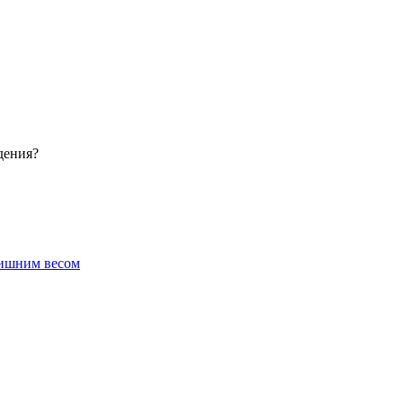
дения?
лишним весом