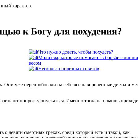
нный характер.
ощью к Богу для похудения?
Что нужно делать, чтобы похудеть?
Молитвы, которые помогают в борьбе с лишн
весом
Несколько полезных советов
ть. Они уже перепробовали на себе все навороченные диеты и м
начинают попросту опускаться. Именно тогда на помощь приход
 о девяти смертных грехах, среди который есть и такой, как
о идущие на поводу у плотской привычки, постепенно превраща