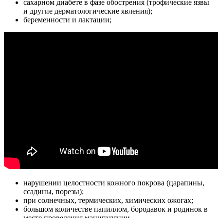
сахарном диабете в фазе обострения (трофические язвы
и другие дерматологические явления);
беременности и лактации;
нарушении целостности кожного покрова (царапины,
ссадины, порезы);
при солнечных, термических, химических ожогах;
большом количестве папиллом, бородавок и родинок в
месте проведения манипуляции.