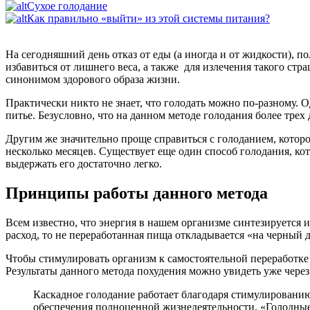
Сухое голодание
Как правильно «выйти» из этой системы питания?
На сегодняшний день отказ от еды (а иногда и от жидкости), п
избавиться от лишнего веса, а также для излечения такого стра
синонимом здорового образа жизни.
Практически никто не знает, что голодать можно по-разному. 
питье. Безусловно, что на данном методе голодания более тре
Другим же значительно проще справиться с голоданием, которо
несколько месяцев. Существует еще один способ голодания, кот
выдержать его достаточно легко.
Принципы работы данного метода
Всем известно, что энергия в нашем организме синтезируется 
расход, то не переработанная пища откладывается «на черный д
Чтобы стимулировать организм к самостоятельной переработке
Результаты данного метода похудения можно увидеть уже через
Каскадное голодание работает благодаря стимулированию
обеспечения полноценной жизнедеятельности. «Голодные