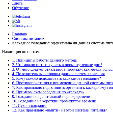
Диеты
Обучение
Главная
•
Системы питания
•
Каскадное голодание: эффективна ли данная система пит
Навигация по статье:
1. Принципы работы данного метода
2. Что можно пить и кушать в промежуточные дни?
3. От чего следует отказаться в промежутках между гол
4. Положительные стороны данной системы питания
5. Кому можно использовать каскадное голодание?
6. Противопоказания к применению данной системы пит
7. Как правильно подготовить организм к каскадному го
8. Примеры схем голодания по «каскаду»
9. Голодание на длительный период времени
10. Голодание на короткий промежуток времени
11. Сухое голодание
12. Как правильно «выйти» из этой системы питания?