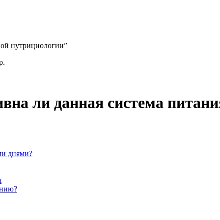
ной нутрициологии”
р.
ивна ли данная система питани
ми днями?
я
анию?