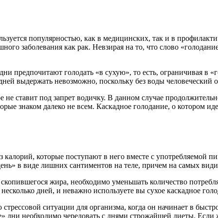
ользуется популярностью, как в медицинских, так и в профилакт
шного заболевания как рак. Невзирая на то, что слово «голодани
Одни предпочитают голодать «в сухую», то есть, ограничивая в 
х дней выдержать невозможно, поскольку без воды человеческий 
е не ставит под запрет водичку. В данном случае продолжительн
орые знаком далеко не всем. Каскадное голодание, о котором ид
из калорий, которые поступают в него вместе с употребляемой п
ень» в виде лишних сантиментов на теле, причем на самых видим
 скопившегося жира, необходимо уменьшать количество потребл
 несколько дней, и неважно используете вы сухое каскадное гол
 стрессовой ситуации для организма, когда он начинает в быст
» дни необходимо чередовать с днями строжайшей диеты. Если 