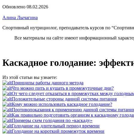
Обновлено 08.02.2026
Алина Лычагина
Спортивный нутрициолог, преподаватель курсов по “Спортив
Все материалы на сайте имеют информационный характе
Каскадное голодание: эффект
Из этой статьи вы узнаете:
Принципы работы данного метода
Что можно пить и кушать в промежуточные дни?
От чего следует отказаться в промежутках между голодны
Положительные стороны данной системы питания
Кому можно использовать каскадное голодание?
Противопоказания к применению данной системы питани
Как правильно подготовить организм к каскадному голод
Примеры схем голодания по «каскаду»
Голодание на длительный период времени
Голодание на короткий промежуток времени