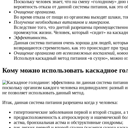
Поскольку человек знает, что на смену «голодному» дню 
вероятность отказа от данной системы питания, как это 
Очищение организма.
Во время отказа от пищи из организма выходят шлаки, т
Получение необходимых витаминов и минералов.
Вследствие того, что диетой разрешены преимущественно
промежуток жизни. Человек, который «сидит» на каскадно
Эффективность.
Данная система питания очень хороша для людей, которы
возвращаются стремительно, как это происходит при тр
Очищение организма от всевозможных воспалений, новоо
Используя каскадный метод питания «в сухую», можно изб
Кому можно использовать каскадное го
поскольку организм каждого человека индивидуален: разный и
не позволяет использовать данный метод.
Итак, данная система питания разрешена когда у человека:
гипертонические заболевания первой и второй стадии, а
предрасположенность к атеросклерозу и ишемической бол
астма, бронхиальная астма и обструктивные синдромы;
рак легких первой и второй стадии (касается сухого каск