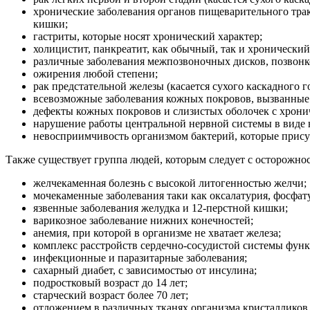
хронические заболевания органов пищеварительного трак
кишки;
гастриты, которые носят хронический характер;
холицистит, панкреатит, как обычный, так и хронический
различные заболевания межпозвоночных дисков, позвонко
ожирения любой степени;
рак предстательной железы (касается сухого каскадного г
всевозможные заболевания кожных покровов, вызванные
дефекты кожных покровов и слизистых оболочек с хрони
нарушение работы центральной нервной системы в виде н
невосприимчивость организмом бактерий, которые прису
Также существует группа людей, которым следует с осторожнос
желчекаменная болезнь с высокой литогенностью желчи;
мочекаменные заболевания таки как оксалатурия, фосфату
язвенные заболевания желудка и 12-перстной кишки;
варикозное заболевание нижних конечностей;
анемия, при которой в организме не хватает железа;
комплекс расстройств сердечно-сосудистой системы фун
инфекционные и паразитарные заболевания;
сахарный диабет, с зависимостью от инсулина;
подростковый возраст до 14 лет;
старческий возраст более 70 лет;
отложением в различных тканях организма кристалликов 