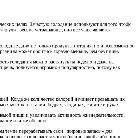
ических целях. Зачастую голодание используют для того чтобы
е» звучит весьма устрашающе, оно все чаще является
«голодные дни» не только продукты питания, но и всевозможное
организм может обойтись гораздо меньше, чем без пищи.
ость голодания можно растянуть на неделю и даже на
ет речь, пользуется огромной популярностью, потому как
ищей. Когда же количество калорий начинает превышать их
ых местах: на талии, бедрах, ягодицах, животе и руках.
яемой пищи и увеличивать активность жизнедеятельности.
одание или же обычное.
ром темпе перерабатывать свои «жировые запасы» для
же в первые запрещается употребление какой-либо пищи,