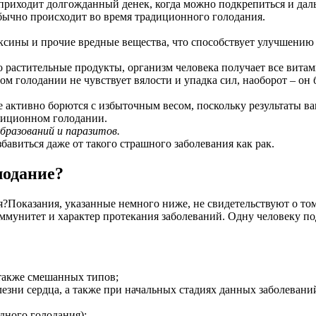
приходит долгожданный денек, когда можно подкрепиться и даль
обычно происходит во время традиционного голодания.
оксины и прочие вредные вещества, что способствует улучшени
 растительные продукты, организм человека получает все вита
м голодании не чувствует вялости и упадка сил, наоборот – он 
е активно борются с избыточным весом, поскольку результаты в
адиционном голодании.
бразований и паразитов.
авиться даже от такого страшного заболевания как рак.
лодание?
Показания, указанные немного ниже, не свидетельствуют о то
ммунитет и характер протекания заболеваний. Одну человеку под
 также смешанных типов;
езни сердца, а также при начальных стадиях данных заболевани
адного голодания);