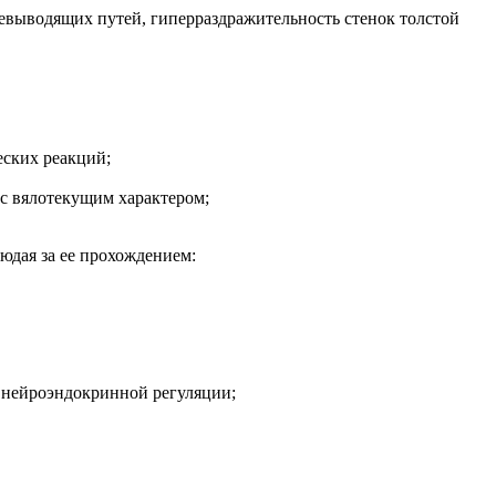
чевыводящих путей, гиперраздражительность стенок толстой
ских реакций;
 с вялотекущим характером;
юдая за ее прохождением:
й нейроэндокринной регуляции;