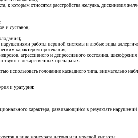
та, к которым относятся расстройства желудка, дискинезия жел
;
в и суставов;
олодания);
 нарушениями работы нервной системы и любые виды аллергиче
ческим характером протекания;
еврозов, агрессивного и депрессивного состояния, шизофрения
тствуют в лекарственных препаратах.
тью использовать голодание каскадного типа, внимательно набл
рия и уратурия;
кционального характера, развивающийся в результате нарушени
уратов в виде моноурата натрия или мочевой кислоты.