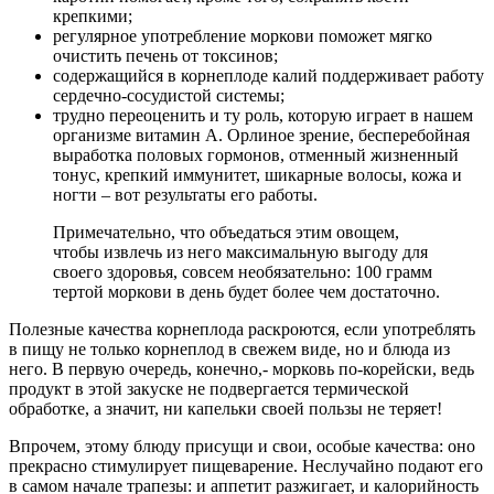
крепкими;
регулярное употребление моркови поможет мягко
очистить печень от токсинов;
содержащийся в корнеплоде калий поддерживает работу
сердечно-сосудистой системы;
трудно переоценить и ту роль, которую играет в нашем
организме витамин А. Орлиное зрение, бесперебойная
выработка половых гормонов, отменный жизненный
тонус, крепкий иммунитет, шикарные волосы, кожа и
ногти – вот результаты его работы.
Примечательно, что объедаться этим овощем,
чтобы извлечь из него максимальную выгоду для
своего здоровья, совсем необязательно: 100 грамм
тертой моркови в день будет более чем достаточно.
Полезные качества корнеплода раскроются, если употреблять
в пищу не только корнеплод в свежем виде, но и блюда из
него. В первую очередь, конечно,- морковь по-корейски, ведь
продукт в этой закуске не подвергается термической
обработке, а значит, ни капельки своей пользы не теряет!
Впрочем, этому блюду присущи и свои, особые качества: оно
прекрасно стимулирует пищеварение. Неслучайно подают его
в самом начале трапезы: и аппетит разжигает, и калорийность