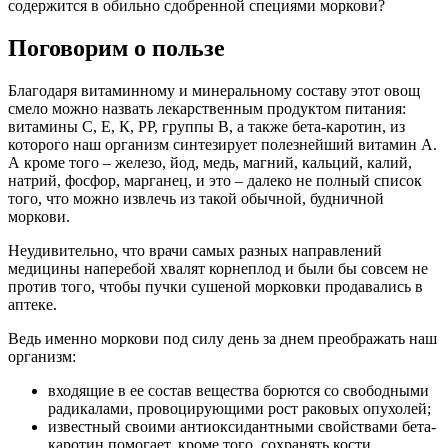
содержится в обильно сдобренной специями моркови?
Поговорим о пользе
Благодаря витаминному и минеральному составу этот овощ
смело можно назвать лекарственным продуктом питания:
витамины С, Е, К, РР, группы В, а также бета-каротин, из
которого наш организм синтезирует полезнейший витамин А.
А кроме того – железо, йод, медь, магний, кальций, калий,
натрий, фосфор, марганец, и это – далеко не полный список
того, что можно извлечь из такой обычной, будничной
моркови.
Неудивительно, что врачи самых разных направлений
медицины наперебой хвалят корнеплод и были бы совсем не
против того, чтобы пучки сушеной морковки продавались в
аптеке.
Ведь именно моркови под силу день за днем преображать наш
организм:
входящие в ее состав вещества борются со свободными
радикалами, провоцирующими рост раковых опухолей;
известный своими антиоксидантными свойствами бета-
каротин помогает, кроме того, сохранять кости