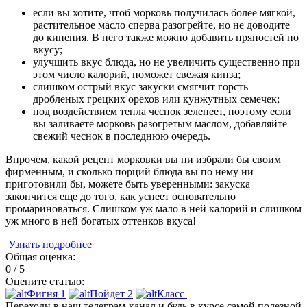
если вы хотите, чтоб морковь получилась более мягкой,
растительное масло сперва разогрейте, но не доводите
до кипения. В него также можно добавить пряностей по
вкусу;
улучшить вкус блюда, но не увеличить существенно при
этом число калорий, поможет свежая кинза;
слишком острый вкус закуски смягчит горсть
дробленых грецких орехов или кунжутных семечек;
под воздействием тепла чеснок зеленеет, поэтому если
вы заливаете морковь разогретым маслом, добавляйте
свежий чеснок в последнюю очередь.
Впрочем, какой рецепт морковки вы ни избрали бы своим
фирменным, и сколько порций блюда вы по нему ни
приготовили бы, можете быть уверенными: закуска
закончится еще до того, как успеет основательно
промариноваться. Слишком уж мало в ней калорий и слишком
уж много в ней богатых оттенков вкуса!
Узнать подробнее
Общая оценка:
0 / 5
Оцените статью:
Фигня
1
Пойдет
2
Класс
Переходи в наш телеграм-канал и будь в курсе самой полезной