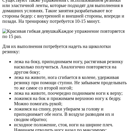
Существуют также упражнения с использованием резинки
или эластичной ленты, которые подходят для выполнения в
домашних условиях. Такие занятия разрабатывают все
стороны бедер: с внутренней и внешней стороны, впереди и
позади. На тренировку потребуется 10-15 минут.
Каждое упражнение повторяется
по 15 раз.
Для их выполнения потребуется надеть на щиколотки
резинку:
лежа на боку, приподнимаем ногу, растягивая резинку
насколько получиться. Аналогично повторяется на
другом боку;
лежа на животе, нога сгибается в колене, удерживая
резинку при помощи ступни. Не забываем проделывать
то же самое со второй ногой;
лежа на животе, поочередно поднимаем ноги к верху;
ложимся на бок и прижимаем верхнюю ногу к бедру.
Можно помогать рукой;
ложимся на спину, руки убираем за голову и
приподнимает обе ноги. В воздухе разводим их и
сводим обратно;
исходное положение, стоя, ноги на ширине плеч.
Начинаем отводить ногу назад по максимуму;