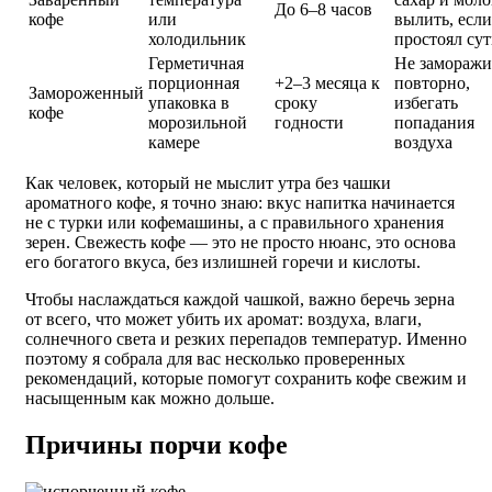
До 6–8 часов
кофе
или
вылить, если
холодильник
простоял су
Герметичная
Не заморажи
порционная
+2–3 месяца к
повторно,
Замороженный
упаковка в
сроку
избегать
кофе
морозильной
годности
попадания
камере
воздуха
Как человек, который не мыслит утра без чашки
ароматного кофе, я точно знаю: вкус напитка начинается
не с турки или кофемашины, а с правильного хранения
зерен. Свежесть кофе — это не просто нюанс, это основа
его богатого вкуса, без излишней горечи и кислоты.
Чтобы наслаждаться каждой чашкой, важно беречь зерна
от всего, что может убить их аромат: воздуха, влаги,
солнечного света и резких перепадов температур. Именно
поэтому я собрала для вас несколько проверенных
рекомендаций, которые помогут сохранить кофе свежим и
насыщенным как можно дольше.
Причины порчи кофе