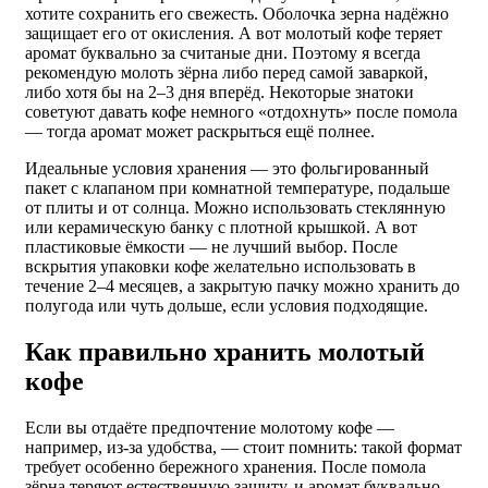
хотите сохранить его свежесть. Оболочка зерна надёжно
защищает его от окисления. А вот молотый кофе теряет
аромат буквально за считаные дни. Поэтому я всегда
рекомендую молоть зёрна либо перед самой заваркой,
либо хотя бы на 2–3 дня вперёд. Некоторые знатоки
советуют давать кофе немного «отдохнуть» после помола
— тогда аромат может раскрыться ещё полнее.
Идеальные условия хранения — это фольгированный
пакет с клапаном при комнатной температуре, подальше
от плиты и от солнца. Можно использовать стеклянную
или керамическую банку с плотной крышкой. А вот
пластиковые ёмкости — не лучший выбор. После
вскрытия упаковки кофе желательно использовать в
течение 2–4 месяцев, а закрытую пачку можно хранить до
полугода или чуть дольше, если условия подходящие.
Как правильно хранить молотый
кофе
Если вы отдаёте предпочтение молотому кофе —
например, из-за удобства, — стоит помнить: такой формат
требует особенно бережного хранения. После помола
зёрна теряют естественную защиту, и аромат буквально