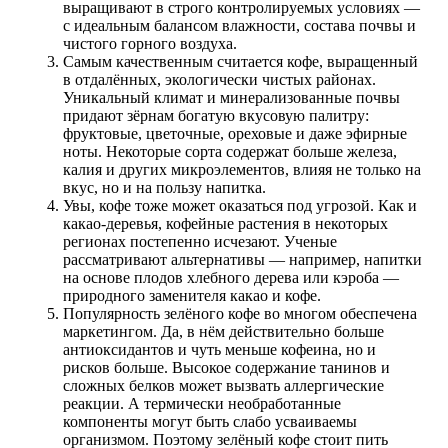
выращивают в строго контролируемых условиях —
с идеальным балансом влажности, состава почвы и
чистого горного воздуха.
Самым качественным считается кофе, выращенный
в отдалённых, экологически чистых районах.
Уникальный климат и минерализованные почвы
придают зёрнам богатую вкусовую палитру:
фруктовые, цветочные, ореховые и даже эфирные
ноты. Некоторые сорта содержат больше железа,
калия и других микроэлементов, влияя не только на
вкус, но и на пользу напитка.
Увы, кофе тоже может оказаться под угрозой. Как и
какао-деревья, кофейные растения в некоторых
регионах постепенно исчезают. Ученые
рассматривают альтернативы — например, напитки
на основе плодов хлебного дерева или кэроба —
природного заменителя какао и кофе.
Популярность зелёного кофе во многом обеспечена
маркетингом. Да, в нём действительно больше
антиоксидантов и чуть меньше кофеина, но и
рисков больше. Высокое содержание танинов и
сложных белков может вызвать аллергические
реакции. А термически необработанные
компоненты могут быть слабо усваиваемы
организмом. Поэтому зелёный кофе стоит пить