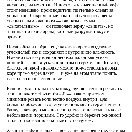
числе из других стран. И поскольку качественный кофе
стоит недёшево, производители тщательно следят за
упаковкой. Современные пакеты обычно оснащены
специальным клапаном — так называемым
«дыхательным» — он позволяет зерну «дышать», но
защищает от кислорода, который разрушает вкус и
аромат.
После обжарки зёрна ещё какое-то время выделяют
углекислый газ и сохраняют внутреннюю влажность.
Именно поэтому клапан необходим: он выпускает
лишний газ, не впуская при этом воздух извне. Кстати,
благодаря такой упаковке можно почувствовать аромат
кофе прямо через пакет — и уже на этом этапе понять,
насколько он качественный.
Если вы уже открыли упаковку, лучше всего пересыпать
зёрна в пакет с zip-застёжкой — важно при этом
минимизировать количество воздуха внутри. Для
больших объёмов я советую использовать герметичную
банку, в которую можно периодически пересыпать кофе
небольшими порциями. Это удобно и бережёт основной
запас от постоянного контакта с воздухом.
Хранить кофе в зёрнах — всегда лучшее решение, если вы