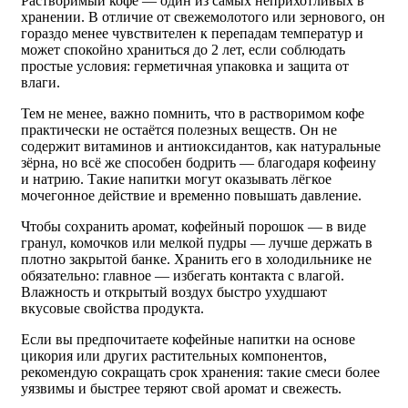
Растворимый кофе — один из самых неприхотливых в
хранении. В отличие от свежемолотого или зернового, он
гораздо менее чувствителен к перепадам температур и
может спокойно храниться до 2 лет, если соблюдать
простые условия: герметичная упаковка и защита от
влаги.
Тем не менее, важно помнить, что в растворимом кофе
практически не остаётся полезных веществ. Он не
содержит витаминов и антиоксидантов, как натуральные
зёрна, но всё же способен бодрить — благодаря кофеину
и натрию. Такие напитки могут оказывать лёгкое
мочегонное действие и временно повышать давление.
Чтобы сохранить аромат, кофейный порошок — в виде
гранул, комочков или мелкой пудры — лучше держать в
плотно закрытой банке. Хранить его в холодильнике не
обязательно: главное — избегать контакта с влагой.
Влажность и открытый воздух быстро ухудшают
вкусовые свойства продукта.
Если вы предпочитаете кофейные напитки на основе
цикория или других растительных компонентов,
рекомендую сокращать срок хранения: такие смеси более
уязвимы и быстрее теряют свой аромат и свежесть.