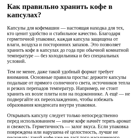
Как правильно хранить кофе в
капсулах?
Капсулы для кофемашин — настоящая находка для тех,
кто ценит удобство и стабильное качество. Благодаря
герметичной упаковке, каждая капсула защищена от
влаги, воздуха и посторонних запахов. Это позволяет
хранить кофе в капсулах до года при обычной комнатной
температуре — без холодильника и без специальных
условий.
Тем не менее, даже такой удобный формат требует
внимания. Основные правила просты: держите капсулы
подальше от прямого солнечного света, источников тепла
и резких перепадов температур. Например, не стоит
хранить их возле плиты или на подоконнике. А ещё — не
подвергайте их переохлаждению, чтобы избежать
образования конденсата внутри упаковки.
Открывать капсулу следует только непосредственно
перед использованием — иначе кофе начнёт терять аромат
и свежесть. Герметичность — залог вкуса. Если упаковка
повреждена или нарушена её целостность, лучше не
рисковать: такой кофе уже не даст того насыщенного