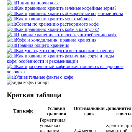
Причины порчи кофе
Как правильно хранить зелёные кофейные зёрна?
Как правильно хранить обжаренные кофейные зёрна
Как правильно хранить молотый кофе
Советы по хранению растворимого кофе
Как правильно хранить кофе в капсулах?
Правила хранения готового к употреблению кофе
Кофе и холодильник: правила хранения
Правила общего хранения
Как узнать, что продукт имеет высокое качество
Как правильно хранить различные сорта и виды
кофе: особенности и рекомендации
Как просроченный кофе может повлиять на здоровье
человека
Удивительные факты о кофе
Краткая таблица
Условия
Оптимальный
Дополнител
Тип кофе
хранения
срок
советы
Герметичная
упаковка с
Хранить при
клапаном,
2–4 месяца
комнатной