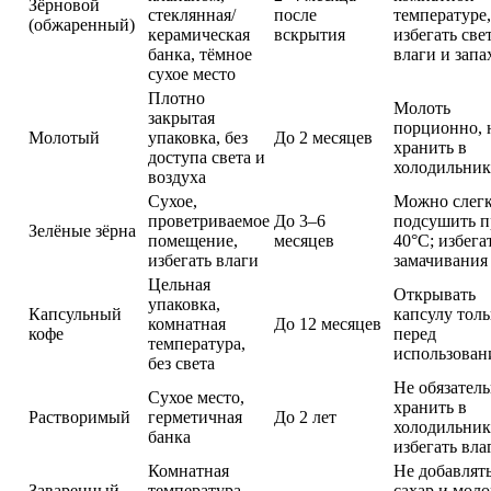
Зёрновой
стеклянная/
после
температуре,
(обжаренный)
керамическая
вскрытия
избегать свет
банка, тёмное
влаги и запа
сухое место
Плотно
Молоть
закрытая
порционно, 
Молотый
упаковка, без
До 2 месяцев
хранить в
доступа света и
холодильник
воздуха
Сухое,
Можно слег
проветриваемое
До 3–6
подсушить п
Зелёные зёрна
помещение,
месяцев
40°C; избега
избегать влаги
замачивания
Цельная
Открывать
упаковка,
Капсульный
капсулу толь
комнатная
До 12 месяцев
кофе
перед
температура,
использован
без света
Не обязател
Сухое место,
хранить в
Растворимый
герметичная
До 2 лет
холодильник
банка
избегать вла
Комнатная
Не добавлят
Заваренный
температура
сахар и моло