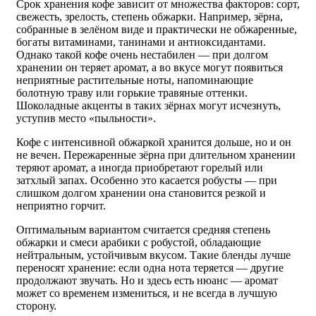
Срок хранения кофе зависит от множества факторов: сорт,
свежесть, зрелость, степень обжарки. Например, зёрна,
собранные в зелёном виде и практически не обжаренные,
богаты витаминами, танинами и антиоксидантами.
Однако такой кофе очень нестабилен — при долгом
хранении он теряет аромат, а во вкусе могут появиться
неприятные растительные ноты, напоминающие
болотную траву или горькие травяные оттенки.
Шоколадные акценты в таких зёрнах могут исчезнуть,
уступив место «пыльности».
Кофе с интенсивной обжаркой хранится дольше, но и он
не вечен. Пережаренные зёрна при длительном хранении
теряют аромат, а иногда приобретают горелый или
затхлый запах. Особенно это касается робусты — при
слишком долгом хранении она становится резкой и
неприятно горчит.
Оптимальным вариантом считается средняя степень
обжарки и смеси арабики с робустой, обладающие
нейтральным, устойчивым вкусом. Такие бленды лучше
переносят хранение: если одна нота теряется — другие
продолжают звучать. Но и здесь есть нюанс — аромат
может со временем измениться, и не всегда в лучшую
сторону.