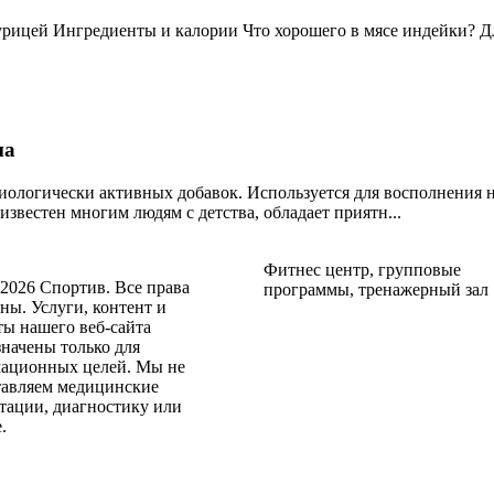
курицей Ингредиенты и калории Что хорошего в мясе индейки? 
ма
иологически активных добавок. Используется для восполнения н
известен многим людям с детства, обладает приятн...
Фитнес центр, групповые
2026 Спортив. Все права
программы, тренажерный зал
ы. Услуги, контент и
ы нашего веб-сайта
начены только для
ационных целей. Мы не
тавляем медицинские
тации, диагностику или
.