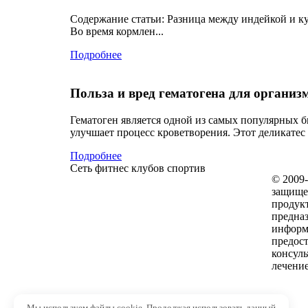
Содержание статьи: Разница между индейкой и 
Во время кормлен...
Подробнее
Польза и вред гематогена для организ
Гематоген является одной из самых популярных б
улучшает процесс кроветворения. Этот деликатес 
Подробнее
Сеть фитнес клубов спортив
© 2009-
защищен
продукт
предназ
информ
предос
консуль
лечение
Мы используем файлы cookie. Продолжая использовать данный