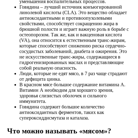
уменьшения воспалительных процессов.
Говядина – лучший источник конъюгированной
линолевой кислоты (CLA). Это вещество обладает
антиоксидантными и противоопухолевыми
свойствами, способствует сокращению жира в
брюшной полости и играет важную роль в борьбе с
остеопорозом. Так же, как и вакценовая кислота
(VA), она относится к естественным транс-жирам,
которые способствуют снижению риска сердечно-
сосудистых заболеваний, диабета и ожирения. Это
не искусственные транс-жиры, содержащиеся в
гидрогенизированных маслах и представляющие
собой реальную опасность.
Люди, которые не едят мясо, в 7 раз чаще страдают
от дефицита цинка.
В красном мясе большое содержание витамина А.
Витамин А необходим для хорошего зрения,
здоровья слизистых оболочек и сильного
иммунитета.
Говядина содержит большое количество
антиоксидантных ферментов, таких как
супероксиддисмутаза и каталаза.
Что можно называть «мясом»?