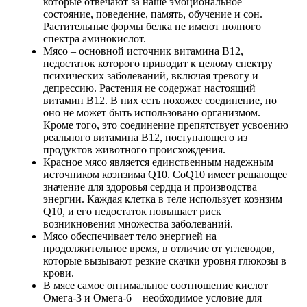
которые отвечают за наше эмоциональное
состояние, поведение, память, обучение и сон.
Растительные формы белка не имеют полного
спектра аминокислот.
Мясо – основной источник витамина В12,
недостаток которого приводит к целому спектру
психических заболеваний, включая тревогу и
депрессию. Растения не содержат настоящий
витамин B12. В них есть похожее соединение, но
оно не может быть использовано организмом.
Кроме того, это соединение препятствует усвоению
реального витамина В12, поступающего из
продуктов животного происхождения.
Красное мясо является единственным надежным
источником коэнзима Q10. CoQ10 имеет решающее
значение для здоровья сердца и производства
энергии. Каждая клетка в теле использует коэнзим
Q10, и его недостаток повышает риск
возникновения множества заболеваний.
Мясо обеспечивает тело энергией на
продолжительное время, в отличие от углеводов,
которые вызывают резкие скачки уровня глюкозы в
крови.
В мясе самое оптимальное соотношение кислот
Омега-3 и Омега-6 – необходимое условие для