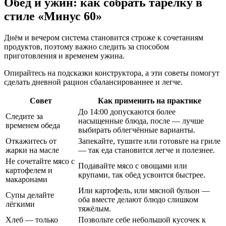
Обед и ужин: как собрать тарелку в
стиле «Минус 60»
Днём и вечером система становится строже к сочетаниям
продуктов, поэтому важно следить за способом
приготовления и временем ужина.
Опирайтесь на подсказки конструктора, а эти советы помогут
сделать дневной рацион сбалансированнее и легче.
Совет
Как применить на практике
До 14:00 допускаются более
Следите за
насыщенные блюда, после — лучше
временем обеда
выбирать облегчённые варианты.
Откажитесь от
Запекайте, тушите или готовьте на гриле
жарки на масле
— так еда становится легче и полезнее.
Не сочетайте мясо с
Подавайте мясо с овощами или
картофелем и
крупами, так обед усвоится быстрее.
макаронами
Или картофель, или мясной бульон —
Супы делайте
оба вместе делают блюдо слишком
лёгкими
тяжёлым.
Хлеб — только
Позвольте себе небольшой кусочек к