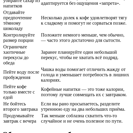
убирайте сахар из
адаптируется без ощущения «запрета».
напитков
Отдавайте
предпочтение
Несколько долек к кофе удовлетворят тягу
тёмному
к сладкому и помогут не сорваться позже.
шоколаду
Контролируйте
Положите немного меньше, чем обычно,
размер порции
— часто этого достаточно для сытости.
Ограничьте
хаотичные
Заранее планируйте один небольшой
перекусы до
перекус, чтобы не хватать всё подряд.
обеда
Чашка воды помогает отличить жажду от
Пейте воду после
голода и уменьшает потребность в лишних
пробуждения
калориях.
Пейте кофе
Кофейные напитки — это тоже калории,
только вместе с
поэтому лучше совмещать их с завтраком.
едой
Не бойтесь
Если вы рано просыпаетесь, разделите
второго завтрака
утреннюю еду на два небольших приёма.
Продумывайте
Так меньше соблазна схватить что-то
завтрак с вечера
случайное и не очень полезное по пути.