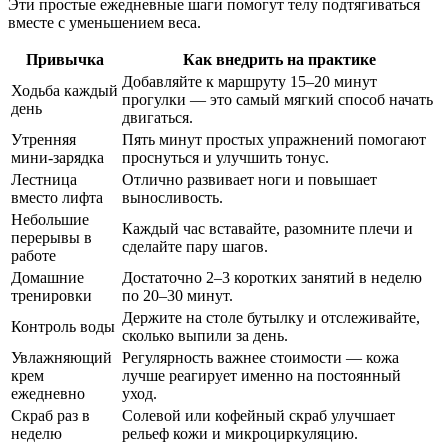
Эти простые ежедневные шаги помогут телу подтягиваться
вместе с уменьшением веса.
Привычка
Как внедрить на практике
Добавляйте к маршруту 15–20 минут
Ходьба каждый
прогулки — это самый мягкий способ начать
день
двигаться.
Утренняя
Пять минут простых упражнений помогают
мини-зарядка
проснуться и улучшить тонус.
Лестница
Отлично развивает ноги и повышает
вместо лифта
выносливость.
Небольшие
Каждый час вставайте, разомните плечи и
перерывы в
сделайте пару шагов.
работе
Домашние
Достаточно 2–3 коротких занятий в неделю
тренировки
по 20–30 минут.
Держите на столе бутылку и отслеживайте,
Контроль воды
сколько выпили за день.
Увлажняющий
Регулярность важнее стоимости — кожа
крем
лучше реагирует именно на постоянный
ежедневно
уход.
Скраб раз в
Солевой или кофейный скраб улучшает
неделю
рельеф кожи и микроциркуляцию.