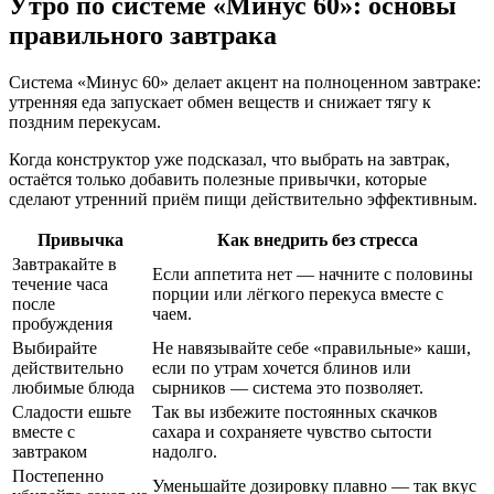
Утро по системе «Минус 60»: основы
правильного завтрака
Система «Минус 60» делает акцент на полноценном завтраке:
утренняя еда запускает обмен веществ и снижает тягу к
поздним перекусам.
Когда конструктор уже подсказал, что выбрать на завтрак,
остаётся только добавить полезные привычки, которые
сделают утренний приём пищи действительно эффективным.
Привычка
Как внедрить без стресса
Завтракайте в
Если аппетита нет — начните с половины
течение часа
порции или лёгкого перекуса вместе с
после
чаем.
пробуждения
Выбирайте
Не навязывайте себе «правильные» каши,
действительно
если по утрам хочется блинов или
любимые блюда
сырников — система это позволяет.
Сладости ешьте
Так вы избежите постоянных скачков
вместе с
сахара и сохраняете чувство сытости
завтраком
надолго.
Постепенно
Уменьшайте дозировку плавно — так вкус