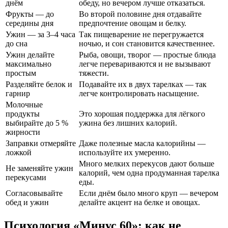
днём
обеду, но вечером лучше отказаться.
Фрукты — до
Во второй половине дня отдавайте
середины дня
предпочтение овощам и белку.
Ужин — за 3–4 часа
Так пищеварение не перегружается
до сна
ночью, и сон становится качественнее.
Ужин делайте
Рыба, овощи, творог — простые блюда
максимально
легче перевариваются и не вызывают
простым
тяжести.
Разделяйте белок и
Подавайте их в двух тарелках — так
гарнир
легче контролировать насыщение.
Молочные
продукты
Это хорошая поддержка для лёгкого
выбирайте до 5 %
ужина без лишних калорий.
жирности
Заправки отмеряйте
Даже полезные масла калорийны —
ложкой
используйте их умеренно.
Много мелких перекусов дают больше
Не заменяйте ужин
калорий, чем одна продуманная тарелка
перекусами
еды.
Согласовывайте
Если днём было много круп — вечером
обед и ужин
делайте акцент на белке и овощах.
Психология «Минус 60»: как не