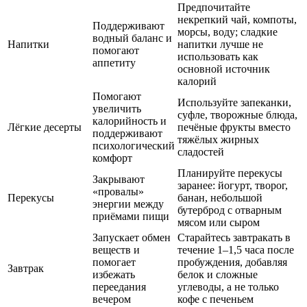
Предпочитайте
некрепкий чай, компоты,
Поддерживают
морсы, воду; сладкие
водный баланс и
Напитки
напитки лучше не
помогают
использовать как
аппетиту
основной источник
калорий
Помогают
Используйте запеканки,
увеличить
суфле, творожные блюда,
калорийность и
Лёгкие десерты
печёные фрукты вместо
поддерживают
тяжёлых жирных
психологический
сладостей
комфорт
Планируйте перекусы
Закрывают
заранее: йогурт, творог,
«провалы»
Перекусы
банан, небольшой
энергии между
бутерброд с отварным
приёмами пищи
мясом или сыром
Запускает обмен
Старайтесь завтракать в
веществ и
течение 1–1,5 часа после
помогает
пробуждения, добавляя
Завтрак
избежать
белок и сложные
переедания
углеводы, а не только
вечером
кофе с печеньем