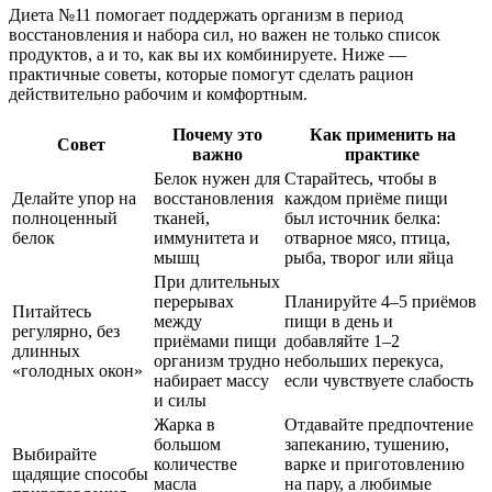
Диета №11 помогает поддержать организм в период
восстановления и набора сил, но важен не только список
продуктов, а и то, как вы их комбинируете. Ниже —
практичные советы, которые помогут сделать рацион
действительно рабочим и комфортным.
Почему это
Как применить на
Совет
важно
практике
Белок нужен для
Старайтесь, чтобы в
Делайте упор на
восстановления
каждом приёме пищи
полноценный
тканей,
был источник белка:
белок
иммунитета и
отварное мясо, птица,
мышц
рыба, творог или яйца
При длительных
перерывах
Планируйте 4–5 приёмов
Питайтесь
между
пищи в день и
регулярно, без
приёмами пищи
добавляйте 1–2
длинных
организм трудно
небольших перекуса,
«голодных окон»
набирает массу
если чувствуете слабость
и силы
Жарка в
Отдавайте предпочтение
большом
запеканию, тушению,
Выбирайте
количестве
варке и приготовлению
щадящие способы
масла
на пару, а любимые