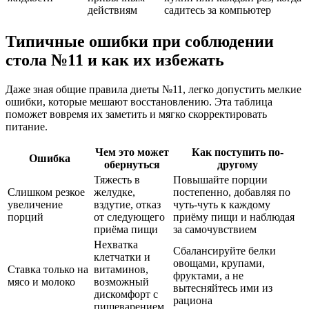
действиям
садитесь за компьютер
Типичные ошибки при соблюдении
стола №11 и как их избежать
Даже зная общие правила диеты №11, легко допустить мелкие
ошибки, которые мешают восстановлению. Эта таблица
поможет вовремя их заметить и мягко скорректировать
питание.
Чем это может
Как поступить по-
Ошибка
обернуться
другому
Тяжесть в
Повышайте порции
Слишком резкое
желудке,
постепенно, добавляя по
увеличение
вздутие, отказ
чуть-чуть к каждому
порций
от следующего
приёму пищи и наблюдая
приёма пищи
за самочувствием
Нехватка
Сбалансируйте белки
клетчатки и
овощами, крупами,
Ставка только на
витаминов,
фруктами, а не
мясо и молоко
возможный
вытесняйтесь ими из
дискомфорт с
рациона
пищеварением