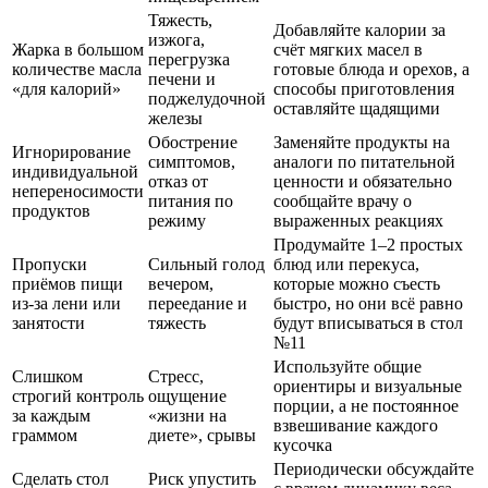
Тяжесть,
Добавляйте калории за
изжога,
Жарка в большом
счёт мягких масел в
перегрузка
количестве масла
готовые блюда и орехов, а
печени и
«для калорий»
способы приготовления
поджелудочной
оставляйте щадящими
железы
Обострение
Заменяйте продукты на
Игнорирование
симптомов,
аналоги по питательной
индивидуальной
отказ от
ценности и обязательно
непереносимости
питания по
сообщайте врачу о
продуктов
режиму
выраженных реакциях
Продумайте 1–2 простых
Пропуски
Сильный голод
блюд или перекуса,
приёмов пищи
вечером,
которые можно съесть
из-за лени или
переедание и
быстро, но они всё равно
занятости
тяжесть
будут вписываться в стол
№11
Используйте общие
Слишком
Стресс,
ориентиры и визуальные
строгий контроль
ощущение
порции, а не постоянное
за каждым
«жизни на
взвешивание каждого
граммом
диете», срывы
кусочка
Периодически обсуждайте
Сделать стол
Риск упустить