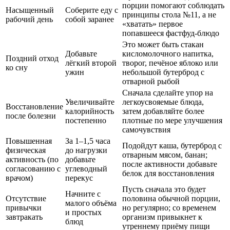
порции помогают соблюдать
Насыщенный
Соберите еду с
принципы стола №11, а не
рабочий день
собой заранее
«хватать» первое
попавшееся фастфуд-блюдо
Это может быть стакан
Добавьте
кисломолочного напитка,
Поздний отход
лёгкий второй
творог, печёное яблоко или
ко сну
ужин
небольшой бутерброд с
отварной рыбой
Сначала сделайте упор на
Увеличивайте
легкоусвояемые блюда,
Восстановление
калорийность
затем добавляйте более
после болезни
постепенно
плотные по мере улучшения
самочувствия
Повышенная
За 1–1,5 часа
Подойдут каша, бутерброд с
физическая
до нагрузки
отварным мясом, банан;
активность (по
добавьте
после активности добавьте
согласованию с
углеводный
белок для восстановления
врачом)
перекус
Пусть сначала это будет
Начните с
Отсутствие
половина обычной порции,
малого объёма
привычки
но регулярно; со временем
и простых
завтракать
организм привыкнет к
блюд
утреннему приёму пищи