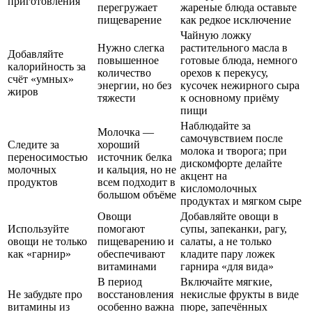
приготовления
перегружает
жареные блюда оставьте
пищеварение
как редкое исключение
Чайную ложку
Нужно слегка
растительного масла в
Добавляйте
повышенное
готовые блюда, немного
калорийность за
количество
орехов к перекусу,
счёт «умных»
энергии, но без
кусочек нежирного сыра
жиров
тяжести
к основному приёму
пищи
Наблюдайте за
Молочка —
самочувствием после
Следите за
хороший
молока и творога; при
переносимостью
источник белка
дискомфорте делайте
молочных
и кальция, но не
акцент на
продуктов
всем подходит в
кисломолочных
большом объёме
продуктах и мягком сыре
Овощи
Добавляйте овощи в
Используйте
помогают
супы, запеканки, рагу,
овощи не только
пищеварению и
салаты, а не только
как «гарнир»
обеспечивают
кладите пару ложек
витаминами
гарнира «для вида»
В период
Включайте мягкие,
Не забудьте про
восстановления
некислые фрукты в виде
витамины из
особенно важна
пюре, запечённых