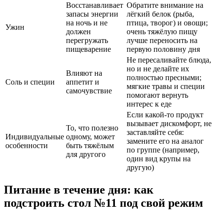
Восстанавливает
Обратите внимание на
запасы энергии
лёгкий белок (рыба,
на ночь и не
птица, творог) и овощи;
Ужин
должен
очень тяжёлую пищу
перегружать
лучше переносить на
пищеварение
первую половину дня
Не пересаливайте блюда,
но и не делайте их
Влияют на
полностью пресными;
Соль и специи
аппетит и
мягкие травы и специи
самочувствие
помогают вернуть
интерес к еде
Если какой-то продукт
вызывает дискомфорт, не
То, что полезно
заставляйте себя:
Индивидуальные
одному, может
замените его на аналог
особенности
быть тяжёлым
по группе (например,
для другого
один вид крупы на
другую)
Питание в течение дня: как
подстроить стол №11 под свой режим