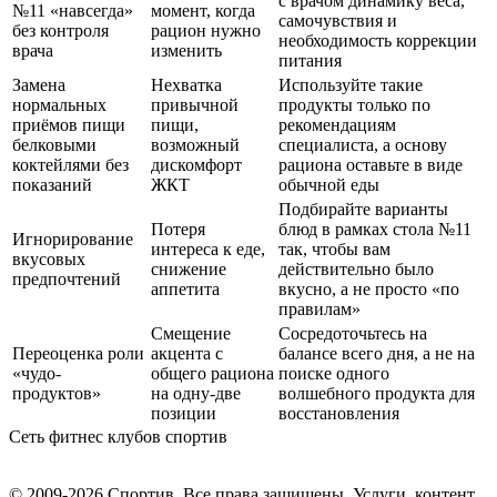
с врачом динамику веса,
№11 «навсегда»
момент, когда
самочувствия и
без контроля
рацион нужно
необходимость коррекции
врача
изменить
питания
Замена
Нехватка
Используйте такие
нормальных
привычной
продукты только по
приёмов пищи
пищи,
рекомендациям
белковыми
возможный
специалиста, а основу
коктейлями без
дискомфорт
рациона оставьте в виде
показаний
ЖКТ
обычной еды
Подбирайте варианты
Потеря
блюд в рамках стола №11
Игнорирование
интереса к еде,
так, чтобы вам
вкусовых
снижение
действительно было
предпочтений
аппетита
вкусно, а не просто «по
правилам»
Смещение
Сосредоточьтесь на
Переоценка роли
акцента с
балансе всего дня, а не на
«чудо-
общего рациона
поиске одного
продуктов»
на одну-две
волшебного продукта для
позиции
восстановления
Сеть фитнес клубов спортив
© 2009-2026 Спортив. Все права защищены. Услуги, контент