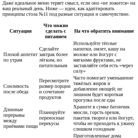
Даже идеальное меню теряет смысл, если оно «не ложится» на
ваш реальный день. Ниже — идеи, как адаптировать
принципы стола №11 под разные ситуации и самочувствие.
Что можно
Ситуация
сделать с
На что обратить внимание
питанием
Используйте тёплые
Сделайте
напитки, омлет, кашу на
Плохой аппетит
завтрак более
молоке или йогурт с
по утрам
лёгким, но
мягкими фруктами, не
питательным
заставляйте себя есть «через
силу»
Часто помогает уменьшение
Пересмотрите
тяжёлых жиров и
Сонливость
размер порции
добавление овощей; не
после обеда
и сочетание
лишним будет короткая
продуктов
прогулка после еды
Храните в сумке батончик
Длинные
Планируйте
мюсли, горсть орехов,
перерывы
переносные
пакетик творога или йогурт,
между
перекусы
чтобы не приходить к ужину
приёмами пищи
слишком голодным
Приготовленные дома