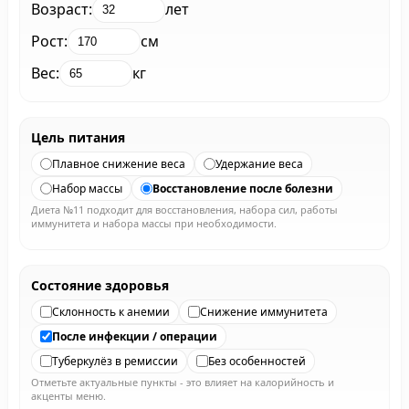
Возраст:
лет
Рост:
см
Вес:
кг
Цель питания
Плавное снижение веса
Удержание веса
Набор массы
Восстановление после болезни
Диета №11 подходит для восстановления, набора сил, работы
иммунитета и набора массы при необходимости.
Состояние здоровья
Склонность к анемии
Снижение иммунитета
После инфекции / операции
Туберкулёз в ремиссии
Без особенностей
Отметьте актуальные пункты - это влияет на калорийность и
акценты меню.