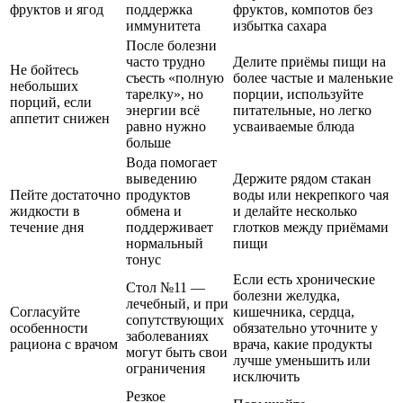
фруктов и ягод
поддержка
фруктов, компотов без
иммунитета
избытка сахара
После болезни
часто трудно
Делите приёмы пищи на
Не бойтесь
съесть «полную
более частые и маленькие
небольших
тарелку», но
порции, используйте
порций, если
энергии всё
питательные, но легко
аппетит снижен
равно нужно
усваиваемые блюда
больше
Вода помогает
выведению
Держите рядом стакан
Пейте достаточно
продуктов
воды или некрепкого чая
жидкости в
обмена и
и делайте несколько
течение дня
поддерживает
глотков между приёмами
нормальный
пищи
тонус
Если есть хронические
Стол №11 —
болезни желудка,
лечебный, и при
Согласуйте
кишечника, сердца,
сопутствующих
особенности
обязательно уточните у
заболеваниях
рациона с врачом
врача, какие продукты
могут быть свои
лучше уменьшить или
ограничения
исключить
Резкое