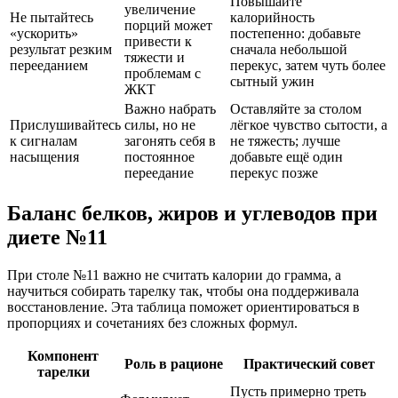
Повышайте
увеличение
Не пытайтесь
калорийность
порций может
«ускорить»
постепенно: добавьте
привести к
результат резким
сначала небольшой
тяжести и
перееданием
перекус, затем чуть более
проблемам с
сытный ужин
ЖКТ
Важно набрать
Оставляйте за столом
Прислушивайтесь
силы, но не
лёгкое чувство сытости, а
к сигналам
загонять себя в
не тяжесть; лучше
насыщения
постоянное
добавьте ещё один
переедание
перекус позже
Баланс белков, жиров и углеводов при
диете №11
При столе №11 важно не считать калории до грамма, а
научиться собирать тарелку так, чтобы она поддерживала
восстановление. Эта таблица поможет ориентироваться в
пропорциях и сочетаниях без сложных формул.
Компонент
Роль в рационе
Практический совет
тарелки
Пусть примерно треть