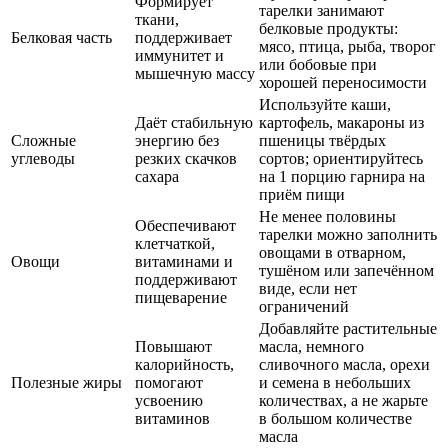
Формирует
тарелки занимают
ткани,
белковые продукты:
Белковая часть
поддерживает
мясо, птица, рыба, творог
иммунитет и
или бобовые при
мышечную массу
хорошей переносимости
Используйте каши,
Даёт стабильную
картофель, макароны из
Сложные
энергию без
пшеницы твёрдых
углеводы
резких скачков
сортов; ориентируйтесь
сахара
на 1 порцию гарнира на
приём пищи
Не менее половины
Обеспечивают
тарелки можно заполнить
клетчаткой,
овощами в отварном,
Овощи
витаминами и
тушёном или запечённом
поддерживают
виде, если нет
пищеварение
ограничений
Добавляйте растительные
Повышают
масла, немного
калорийность,
сливочного масла, орехи
Полезные жиры
помогают
и семена в небольших
усвоению
количествах, а не жарьте
витаминов
в большом количестве
масла