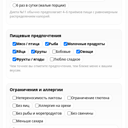
6 раз в сутки (малые порции)
Диета №11 обычно предполагает 4–6 приёмов пищи с равномерным
распределением калорий.
Пищевые предпочтения
Мясо / птица
Рыба
Молочные продукты
Яйца
Крупы
Бобовые
Овощи
Фрукты / ягоды
Люблю сладкое
Чем точнее вы отметите предпочтения, тем ближе меню к вашим
вкусам.
Ограничения и аллергии
Непереносимость лактозы
Ограничение глютена
Без яиц
Аллергия на орехи
Без рыбы и морепродуктов
Без свинины
Меньше сахара