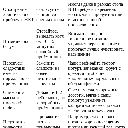
Иногда даже в рамках стола
Обострение
Согласуйте
№11 требуется временно
хронических
рацион со
убрать часть продуктов или
проблем с ЖКТ
специалистом
изменить способ
приготовления
Старайтесь
Внимательное, не
выделять хотя
торопливое питание
Питание «на
бы 10–15
улучшает переваривание и
бегу»
минут на
помогает лучше чувствовать
спокойный
насыщение
приём пищи
Перекусы
Замените
Чаще выбирайте творог,
сладостями
сладости на
йогурт, запеканки, фрукт с
вместо
более
орехами, чтобы не
нормального
питательные
«подменять» нормальный
приёма пищи
варианты
обед конфетами
Орехи, масла, творожные
Снижение
Добавьте 1–2
десерты, мягкие сыры
массы тела
небольших, но
помогут увеличить
вместо её
калорийных
калорийность без сильного
набора
приёма пищи
увеличения объёма еды
Привяжите
Например, стакан воды
Недостаток
питьё к
после каждого посещения
жидкости
привычным
кухни или каждый раз, когда