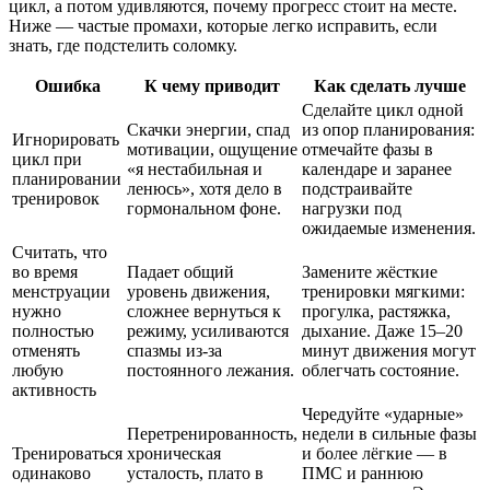
цикл, а потом удивляются, почему прогресс стоит на месте.
Ниже — частые промахи, которые легко исправить, если
знать, где подстелить соломку.
Ошибка
К чему приводит
Как сделать лучше
Сделайте цикл одной
Скачки энергии, спад
из опор планирования:
Игнорировать
мотивации, ощущение
отмечайте фазы в
цикл при
«я нестабильная и
календаре и заранее
планировании
ленюсь», хотя дело в
подстраивайте
тренировок
гормональном фоне.
нагрузки под
ожидаемые изменения.
Считать, что
во время
Падает общий
Замените жёсткие
менструации
уровень движения,
тренировки мягкими:
нужно
сложнее вернуться к
прогулка, растяжка,
полностью
режиму, усиливаются
дыхание. Даже 15–20
отменять
спазмы из-за
минут движения могут
любую
постоянного лежания.
облегчать состояние.
активность
Чередуйте «ударные»
Перетренированность,
недели в сильные фазы
Тренироваться
хроническая
и более лёгкие — в
одинаково
усталость, плато в
ПМС и раннюю