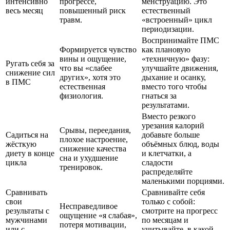
интенсивно
прогрессе,
менструацию. Это
весь месяц
повышенный риск
естественный
травм.
«встроенный» цикл
периодизации.
Воспринимайте ПМС
Формируется чувство
как плановую
вины и ощущение,
«техничную» фазу:
Ругать себя за
что вы «слабее
улучшайте движения,
снижение сил
других», хотя это
дыхание и осанку,
в ПМС
естественная
вместо того чтобы
физиология.
гнаться за
результатами.
Вместо резкого
урезания калорий
Срывы, переедания,
Садиться на
добавьте больше
плохое настроение,
жёсткую
объёмных блюд, воды
снижение качества
диету в конце
и клетчатки, а
сна и ухудшение
цикла
сладости
тренировок.
распределяйте
маленькими порциями.
Сравнивать
Сравнивайте себя
свои
только с собой:
Несправедливое
результаты с
смотрите на прогресс
ощущение «я слабая»,
мужчинами
по месяцам и
потеря мотивации,
или с
учитывайте, в какой