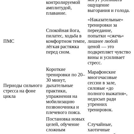
контролируемой
ощущение
амплитудой,
выгорания и голода.
плавание.
«Наказательные»
тренировки за
Спокойная йога,
переедание,
пилатес, ходьба в
попытки «сжечь»
ПМС
комфортном темпе,
лишнее любой
лёгкая растяжка
ценой — это
перед сном.
подкрепляет чувство
вины и усиливает
стресс.
Короткие
Марафонские
тренировки по 20–
многочасовые
30 минут,
сессии в зале,
Периоды сильного
дыхательные
силовые «до
стресса на фоне
практики,
полного выжатия»,
цикла
упражнения на
недосып ради
мобилизацию
утренних
позвоночника и
тренировок.
плечевого пояса.
Постановка новых
целей, обучение
Случайные,
сложным
хаотичные