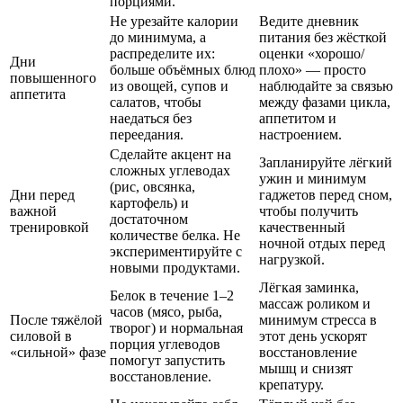
порциями.
Не урезайте калории
Ведите дневник
до минимума, а
питания без жёсткой
распределите их:
оценки «хорошо/
Дни
больше объёмных блюд
плохо» — просто
повышенного
из овощей, супов и
наблюдайте за связью
аппетита
салатов, чтобы
между фазами цикла,
наедаться без
аппетитом и
переедания.
настроением.
Сделайте акцент на
Запланируйте лёгкий
сложных углеводах
ужин и минимум
(рис, овсянка,
Дни перед
гаджетов перед сном,
картофель) и
важной
чтобы получить
достаточном
тренировкой
качественный
количестве белка. Не
ночной отдых перед
экспериментируйте с
нагрузкой.
новыми продуктами.
Лёгкая заминка,
Белок в течение 1–2
массаж роликом и
часов (мясо, рыба,
После тяжёлой
минимум стресса в
творог) и нормальная
силовой в
этот день ускорят
порция углеводов
«сильной» фазе
восстановление
помогут запустить
мышц и снизят
восстановление.
крепатуру.