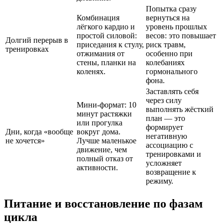
Попытка сразу
Комбинация
вернуться на
лёгкого кардио и
уровень прошлых
простой силовой:
весов: это повышает
Долгий перерыв в
приседания к стулу,
риск травм,
тренировках
отжимания от
особенно при
стены, планки на
колебаниях
коленях.
гормонального
фона.
Заставлять себя
через силу
Мини-формат: 10
выполнять жёсткий
минут растяжки
план — это
или прогулка
формирует
Дни, когда «вообще
вокруг дома.
негативную
не хочется»
Лучше маленькое
ассоциацию с
движение, чем
тренировками и
полный отказ от
усложняет
активности.
возвращение к
режиму.
Питание и восстановление по фазам
цикла