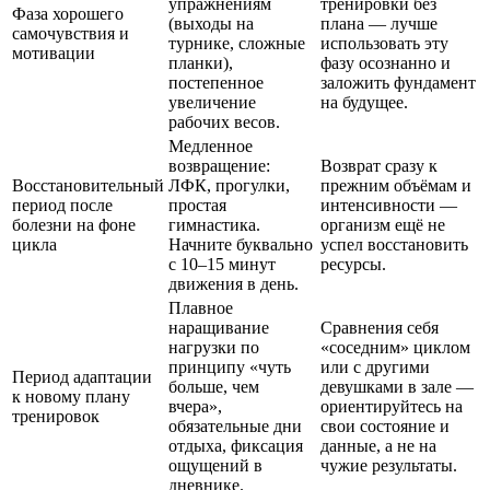
упражнениям
тренировки без
Фаза хорошего
(выходы на
плана — лучше
самочувствия и
турнике, сложные
использовать эту
мотивации
планки),
фазу осознанно и
постепенное
заложить фундамент
увеличение
на будущее.
рабочих весов.
Медленное
возвращение:
Возврат сразу к
Восстановительный
ЛФК, прогулки,
прежним объёмам и
период после
простая
интенсивности —
болезни на фоне
гимнастика.
организм ещё не
цикла
Начните буквально
успел восстановить
с 10–15 минут
ресурсы.
движения в день.
Плавное
наращивание
Сравнения себя
нагрузки по
«соседним» циклом
принципу «чуть
или с другими
Период адаптации
больше, чем
девушками в зале —
к новому плану
вчера»,
ориентируйтесь на
тренировок
обязательные дни
свои состояние и
отдыха, фиксация
данные, а не на
ощущений в
чужие результаты.
дневнике.