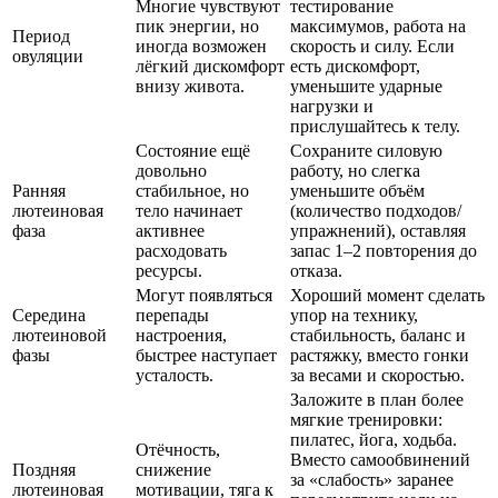
Многие чувствуют
тестирование
пик энергии, но
максимумов, работа на
Период
иногда возможен
скорость и силу. Если
овуляции
лёгкий дискомфорт
есть дискомфорт,
внизу живота.
уменьшите ударные
нагрузки и
прислушайтесь к телу.
Состояние ещё
Сохраните силовую
довольно
работу, но слегка
Ранняя
стабильное, но
уменьшите объём
лютеиновая
тело начинает
(количество подходов/
фаза
активнее
упражнений), оставляя
расходовать
запас 1–2 повторения до
ресурсы.
отказа.
Могут появляться
Хороший момент сделать
Середина
перепады
упор на технику,
лютеиновой
настроения,
стабильность, баланс и
фазы
быстрее наступает
растяжку, вместо гонки
усталость.
за весами и скоростью.
Заложите в план более
мягкие тренировки:
пилатес, йога, ходьба.
Отёчность,
Вместо самообвинений
Поздняя
снижение
за «слабость» заранее
лютеиновая
мотивации, тяга к