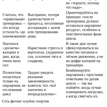
не «терпите, потому
что надо».
Ориентируйтесь на
Считать, что
Выгорание, потеря
принцип «после
«правильная»
удовольствия от
тренировки должно
тренировка —
процесса, негативные
оставаться ощущение
это всегда
ассоциации с залом
ресурса», особенно в
усталость «до
или тренировками
чувствительные фазы
изнеможения»
дома.
цикла.
Пытаться
В такие дни лучше
«досжечь»
Нарастание стресса и
сфокусироваться на
калории в
кортизола, ухудшение
качестве питания и
дни, когда
сна, усиление тяги к
лёгком движении, а не
очень мало
сладкому.
на цифре калорий на
сил
тренажёре.
Комбинируйте
Полностью
Трудно увидеть
ощущения с простыми
полагаться
реальные
отметками по датам
только на
закономерности,
цикла — так вы
ощущения, не
кажется, что «всё
поймёте, когда лучше
отслеживая
хаотично и
планировать нагрузки,
цикл
непредсказуемо».
а когда смягчать их.
Сеть фитнес клубов спортив