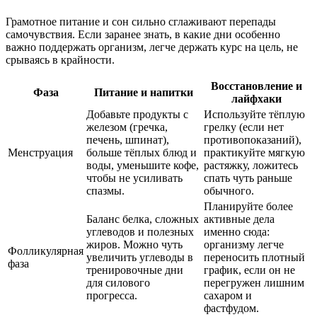
Грамотное питание и сон сильно сглаживают перепады
самочувствия. Если заранее знать, в какие дни особенно
важно поддержать организм, легче держать курс на цель, не
срываясь в крайности.
Восстановление и
Фаза
Питание и напитки
лайфхаки
Добавьте продукты с
Используйте тёплую
железом (гречка,
грелку (если нет
печень, шпинат),
противопоказаний),
Менструация
больше тёплых блюд и
практикуйте мягкую
воды, уменьшите кофе,
растяжку, ложитесь
чтобы не усиливать
спать чуть раньше
спазмы.
обычного.
Планируйте более
Баланс белка, сложных
активные дела
углеводов и полезных
именно сюда:
жиров. Можно чуть
организму легче
Фолликулярная
увеличить углеводы в
переносить плотный
фаза
тренировочные дни
график, если он не
для силового
перегружен лишним
прогресса.
сахаром и
фастфудом.