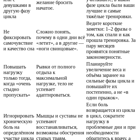
желание бросить
девушками в
фазе цикла были ваши
начатое.
другую фазу
лучшие и самые
цикла
тяжёлые тренировки.
Ведите короткие
заметки: 1–2 фразы о
Не
Сложно понять,
том, как спали и как
фиксировать
почему в одни дни всё
прошла тренировка. За
самочувствие
«летит», а в другие —
пару месяцев
и качество сна
«ноги свинцовые».
проявятся понятные
закономерности.
Планируйте
Повышать
Рывки от полного
увеличение веса и
нагрузку
отдыха к
объёма заранее на
только тогда,
максимальной
сильные фазы цикла и
когда «очень
нагрузке, тело не
повышайте их
стыдно
успевает
постепенно, а не «в
пропускать»
адаптироваться.
один прыжок».
Если боль
возвращается из цикла
Игнорировать
Мышцы и суставы не
в цикл, сократите
хроническую
успевают
нагрузку в
боль на
восстанавливаться,
проблемные дни и при
определённом
возможны обострения
необходимости
участке цикла
старых травм.
обратитесь к врачу, а