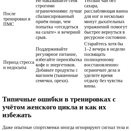
Не наказывайте себя
Тёплый чай без
строгими
сахара,
ограничениями: лучше
расслабляющая ванна
После
сбалансированный
для ног и несколько
тренировки в
приём пищи, чем
минут дыхательных
ПМС
попытка «отсидеться
упражнений помогут
на салате» и вечерний
быстрее вернуться в
срыв.
ресурсное состояние.
Старайтесь хотя бы
Поддерживайте
1–2 вечера в неделю
регулярное питание,
посвящать
избегайте переизбытка
полноценному
Период стресса
кофе и энергетиков.
восстановлению:
и недосыпа
Добавьте продукты с
ограничьте дела и
магнием (тыквенные
уделите время
семечки, орехи).
отдыху без чувства
вины.
Типичные ошибки в тренировках с
учётом женского цикла и как их
избежать
Даже опытные спортсменки иногда игнорируют сигнал тела и