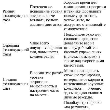
Хорошее время для
Постепенное
планирования прогресса
Ранняя
повышение уровня
в технике: добавляйте
фолликулярная
энергии, легче
новые упражнения,
фаза
вставать, больше
усложняйте, но
желания двигаться.
аккуратно отслеживайте
самочувствие.
Подходящее окно для
силового прогресса:
Чаще всего
добавляйте вес на
Середина
ощущается прилив
штангу, работайте в
фолликулярной
сил, повышается
базовых упражнениях
фазы
концентрация.
(присед, тяга, жим), а
также над скоростными
качествами.
Можно планировать
В организме растёт
сложные тренировки,
уровень
Поздняя
интервальное кардио и
эстрогенов,
фолликулярная
интенсивные круговые
выносливость и
фаза
комплексы — именно
настроение часто
здесь нередко ставятся
на высоте.
личные рекорды.
Подойдут тренировки
«на результат»: