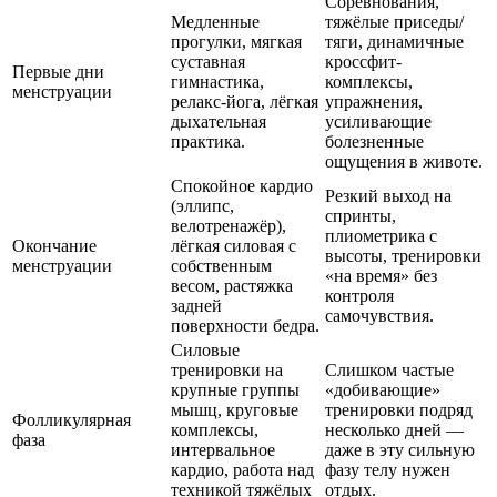
Соревнования,
Медленные
тяжёлые приседы/
прогулки, мягкая
тяги, динамичные
суставная
кроссфит-
Первые дни
гимнастика,
комплексы,
менструации
релакс-йога, лёгкая
упражнения,
дыхательная
усиливающие
практика.
болезненные
ощущения в животе.
Спокойное кардио
Резкий выход на
(эллипс,
спринты,
велотренажёр),
плиометрика с
Окончание
лёгкая силовая с
высоты, тренировки
менструации
собственным
«на время» без
весом, растяжка
контроля
задней
самочувствия.
поверхности бедра.
Силовые
тренировки на
Слишком частые
крупные группы
«добивающие»
мышц, круговые
тренировки подряд
Фолликулярная
комплексы,
несколько дней —
фаза
интервальное
даже в эту сильную
кардио, работа над
фазу телу нужен
техникой тяжёлых
отдых.