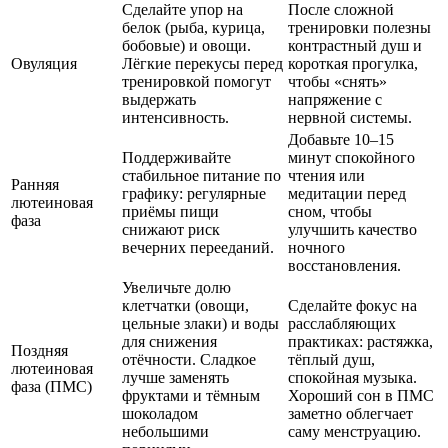
Сделайте упор на
После сложной
белок (рыба, курица,
тренировки полезны
бобовые) и овощи.
контрастный душ и
Овуляция
Лёгкие перекусы перед
короткая прогулка,
тренировкой помогут
чтобы «снять»
выдержать
напряжение с
интенсивность.
нервной системы.
Добавьте 10–15
Поддерживайте
минут спокойного
стабильное питание по
чтения или
Ранняя
графику: регулярные
медитации перед
лютеиновая
приёмы пищи
сном, чтобы
фаза
снижают риск
улучшить качество
вечерних перееданий.
ночного
восстановления.
Увеличьте долю
клетчатки (овощи,
Сделайте фокус на
цельные злаки) и воды
расслабляющих
для снижения
практиках: растяжка,
Поздняя
отёчности. Сладкое
тёплый душ,
лютеиновая
лучше заменять
спокойная музыка.
фаза (ПМС)
фруктами и тёмным
Хороший сон в ПМС
шоколадом
заметно облегчает
небольшими
саму менструацию.