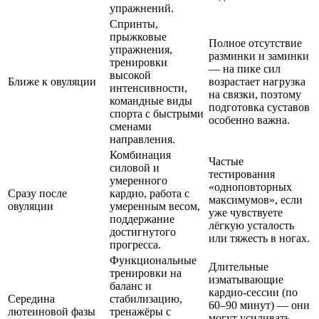
упражнений.
Спринты,
прыжковые
Полное отсутствие
упражнения,
разминки и заминки
тренировки
— на пике сил
высокой
Ближе к овуляции
возрастает нагрузка
интенсивности,
на связки, поэтому
командные виды
подготовка суставов
спорта с быстрыми
особенно важна.
сменами
направления.
Комбинация
Частые
силовой и
тестирования
умеренного
«одноповторных
Сразу после
кардио, работа с
максимумов», если
овуляции
умеренным весом,
уже чувствуете
поддержание
лёгкую усталость
достигнутого
или тяжесть в ногах.
прогресса.
Функциональные
Длительные
тренировки на
изматывающие
баланс и
кардио-сессии (по
Середина
стабилизацию,
60–90 минут) — они
лютеиновой фазы
тренажёры с
могут усиливать