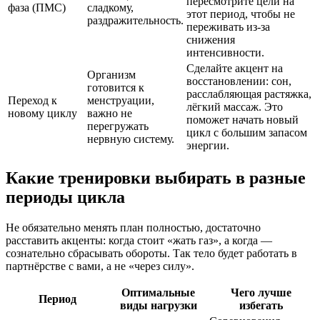
пересмотрите цели на
фаза (ПМС)
сладкому,
этот период, чтобы не
раздражительность.
переживать из-за
снижения
интенсивности.
Сделайте акцент на
Организм
восстановлении: сон,
готовится к
расслабляющая растяжка,
Переход к
менструации,
лёгкий массаж. Это
новому циклу
важно не
поможет начать новый
перегружать
цикл с большим запасом
нервную систему.
энергии.
Какие тренировки выбирать в разные
периоды цикла
Не обязательно менять план полностью, достаточно
расставить акценты: когда стоит «жать газ», а когда —
сознательно сбрасывать обороты. Так тело будет работать в
партнёрстве с вами, а не «через силу».
Оптимальные
Чего лучше
Период
виды нагрузки
избегать