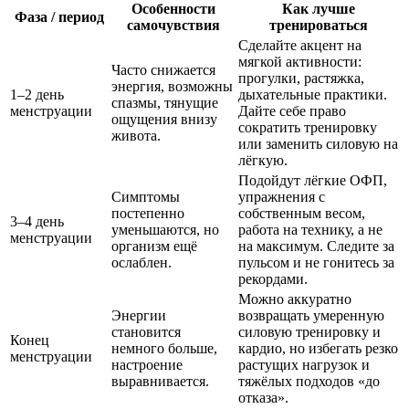
Особенности
Как лучше
Фаза / период
самочувствия
тренироваться
Сделайте акцент на
мягкой активности:
Часто снижается
прогулки, растяжка,
энергия, возможны
1–2 день
дыхательные практики.
спазмы, тянущие
менструации
Дайте себе право
ощущения внизу
сократить тренировку
живота.
или заменить силовую на
лёгкую.
Подойдут лёгкие ОФП,
Симптомы
упражнения с
постепенно
собственным весом,
3–4 день
уменьшаются, но
работа на технику, а не
менструации
организм ещё
на максимум. Следите за
ослаблен.
пульсом и не гонитесь за
рекордами.
Можно аккуратно
Энергии
возвращать умеренную
становится
силовую тренировку и
Конец
немного больше,
кардио, но избегать резко
менструации
настроение
растущих нагрузок и
выравнивается.
тяжёлых подходов «до
отказа».