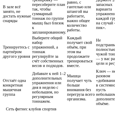
равно, с
пересоберите план
запасных
В зале всё
гантелью или
так, чтобы
варианта
занято, не
штангой вы
суммарный
упражнени
достать нужные
работаете,
тоннаж по группе
каждой г
снаряды
важно общее
мышц был близок
на случай 
количество
к
пик».
работы.
запланированному.
Выберите общий
Каждый
Не
набор
получает свой
подстраив
Тренируетесь с
упражнений, а
объём, при
полностью
партнёром
тоннаж
этом вы
чужой то
другого уровня
регулируйте за
продолжаете
— у вас р
счёт собственных
тренироваться
цели и рес
весов и подходов.
вместе.
Ключ — не
Добавьте к ней 1–2
Мышца
разовом
дополнительных
Отстаёт одна
получает чуть
«добивани
упражнения или
конкретная
больше
в системн
дня в неделю с
мышечная
внимания без
пусть
небольшим, но
группа
перегруза всего
небольшом
регулярным
организма.
дополните
тоннажем.
объёме.
Сеть фитнес клубов спортив