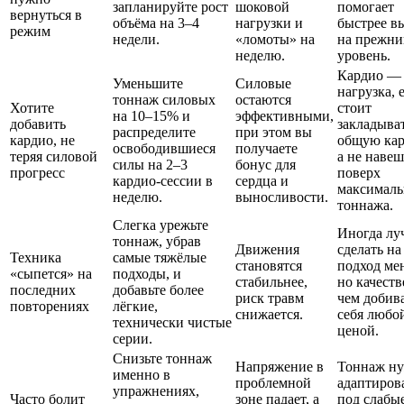
запланируйте рост
шоковой
помогает
вернуться в
объёма на 3–4
нагрузки и
быстрее в
режим
недели.
«ломоты» на
на прежни
неделю.
уровень.
Кардио —
Уменьшите
Силовые
нагрузка, 
тоннаж силовых
остаются
Хотите
стоит
на 10–15% и
эффективными,
добавить
закладыват
распределите
при этом вы
кардио, не
общую кар
освободившиеся
получаете
теряя силовой
а не наве
силы на 2–3
бонус для
прогресс
поверх
кардио-сессии в
сердца и
максималь
неделю.
выносливости.
тоннажа.
Слегка урежьте
Иногда лу
тоннаж, убрав
Движения
сделать на
Техника
самые тяжёлые
становятся
подход ме
«сыпется» на
подходы, и
стабильнее,
но качеств
последних
добавьте более
риск травм
чем добив
повторениях
лёгкие,
снижается.
себя любо
технически чистые
ценой.
серии.
Снизьте тоннаж
Напряжение в
Тоннаж н
именно в
проблемной
адаптиров
упражнениях,
Часто болит
зоне падает, а
под слабы