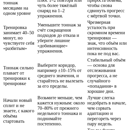
плюс 1–2 повтора или
прироста объёма,
тоннаж
чуть более тяжёлый
чтобы снова
месяцами на
снаряд на 1–2
сдвинуть прогресс
одном уровне
упражнения.
с мёртвой точки.
Чрезмерная
Уменьшите тоннаж за
Тренировка
усталость при
счёт сокращения
занимает 40–50
скромном времени
подходов до отказа и
минут, но
тренировки —
уберите лишние
чувствуете себя
знак, что объём или
«добивающие»
«разбитым»
интенсивность
упражнения.
пока не под вас.
Стабильный объём
Выберите коридор,
— основа для
Тоннаж сильно
например ±10–15% от
отслеживания
плавает от
среднего значения, и
прогресса, а не
тренировки к
старайтесь не вылезать
случайного
тренировке
за его пределы.
«попадания» в
хорошие дни.
Возьмите меньше, чем
Лучше слегка
Начали новый
кажется нужным: около
недобрать в начале,
сплит и не
70–80% от прежнего
чем сорвать
знаете, с какого
недельного тоннажа и
адаптацию и
объёма
поднимайте
перегореть через
стартовать
постепенно.
пару недель.