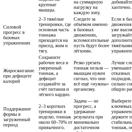
на суммарную
добивайте
крупные
нагрузку на
хаотично.
мышцы.
каждую зону.
2–3 тяжёлые
Следите за
Если в ба
тренировки, где
объёмом именно
движения
Силовой
основная часть
в базовых
уже высок
прогресс в
тоннажа
движениях,
загружайт
базовых
приходится на
вспомогательные
дополнит
упражнениях
присед, жим и
пусть будут более
тяжёлыми
тягу.
лёгкими.
упражнен
Сохраните
рабочие веса и
Резко урезать
Лучше сл
умеренный
тоннаж нельзя —
уменьшит
Жиросжигание
тоннаж, а
мышцам нужен
отказных
при дефиците
дефицит
сигнал, что они
подходов,
калорий
создавайте за
всё ещё «нужны»
сильно со
счёт питания и
организму.
общую раб
лёгкого кардио.
Задача — не
Выберите
2–3 коротких
прогресс, а
ключевых
Поддержание
тренировки в
удержание
упражнен
формы в
неделю, тоннаж
результата при
держите 
загруженный
около 60–70% от
минимально
стабильн
период
привычного.
достаточном
тоннаж, о