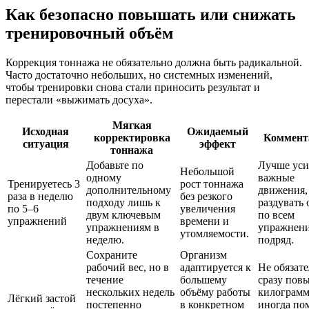
Как безопасно повышать или снижать
тренировочный объём
Коррекция тоннажа не обязательно должна быть радикальной.
Часто достаточно небольших, но системных изменений,
чтобы тренировки снова стали приносить результат и
перестали «выжимать досуха».
Мягкая
Исходная
Ожидаемый
корректировка
Коммент
ситуация
эффект
тоннажа
Добавьте по
Лучше уси
Небольшой
одному
важные
Тренируетесь 3
рост тоннажа
дополнительному
движения,
раза в неделю
без резкого
подходу лишь к
раздувать 
по 5–6
увеличения
двум ключевым
по всем
упражнений
времени и
упражнениям в
упражнен
утомляемости.
неделю.
подряд.
Сохраните
Организм
рабочий вес, но в
адаптируется к
Не обязат
течение
большему
сразу пов
нескольких недель
объёму работы
килограм
Лёгкий застой
постепенно
в конкретном
иногда по