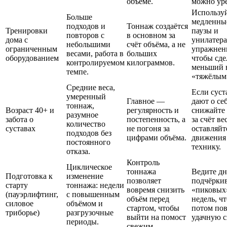
объёме.
можно уре
Использу
Больше
медленны
подходов и
Тоннаж создаётся
Тренировки
паузы и
повторов с
в основном за
дома с
унилатер
небольшими
счёт объёма, а не
ограниченным
упражнен
весами, работа в
больших
оборудованием
чтобы сде
контролируемом
килограммов.
меньший 
темпе.
«тяжёлым
Средние веса,
Если суст
умеренный
Главное —
дают о себ
тоннаж,
Возраст 40+ и
регулярность и
снижайте
разумное
забота о
постепенность, а
за счёт ве
количество
суставах
не погоня за
оставляйт
подходов без
цифрами объёма.
движения
постоянного
технику.
отказа.
Контроль
Циклическое
тоннажа
Ведите дн
Подготовка к
изменение
позволяет
подчёрки
старту
тоннажа: недели
вовремя снизить
«пиковых
(пауэрлифтинг,
с повышенным
объём перед
недель, ч
силовое
объёмом и
стартом, чтобы
потом по
триборье)
разгрузочные
выйти на помост
удачную с
периоды.
свежим.