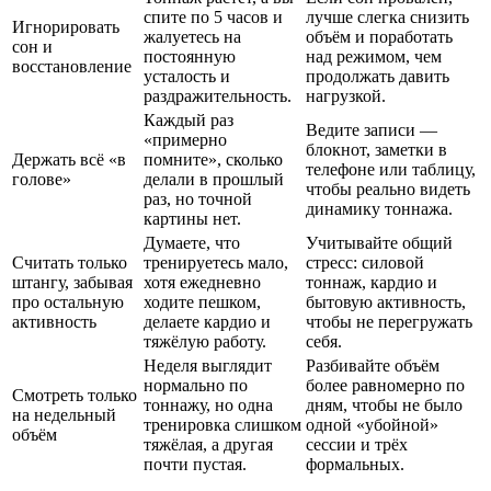
спите по 5 часов и
лучше слегка снизить
Игнорировать
жалуетесь на
объём и поработать
сон и
постоянную
над режимом, чем
восстановление
усталость и
продолжать давить
раздражительность.
нагрузкой.
Каждый раз
Ведите записи —
«примерно
блокнот, заметки в
Держать всё «в
помните», сколько
телефоне или таблицу,
голове»
делали в прошлый
чтобы реально видеть
раз, но точной
динамику тоннажа.
картины нет.
Думаете, что
Учитывайте общий
Считать только
тренируетесь мало,
стресс: силовой
штангу, забывая
хотя ежедневно
тоннаж, кардио и
про остальную
ходите пешком,
бытовую активность,
активность
делаете кардио и
чтобы не перегружать
тяжёлую работу.
себя.
Неделя выглядит
Разбивайте объём
нормально по
более равномерно по
Смотреть только
тоннажу, но одна
дням, чтобы не было
на недельный
тренировка слишком
одной «убойной»
объём
тяжёлая, а другая
сессии и трёх
почти пустая.
формальных.