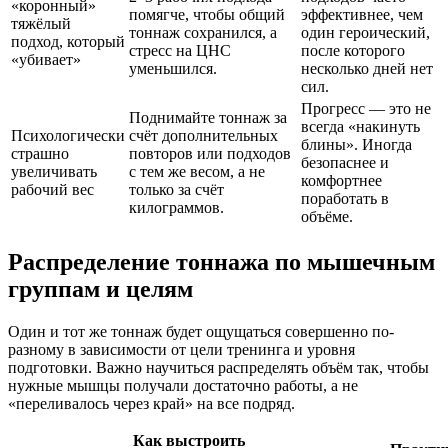
«коронный»
помягче, чтобы общий
эффективнее, чем
тяжёлый
тоннаж сохранился, а
один героический,
подход, который
стресс на ЦНС
после которого
«убивает»
уменьшился.
несколько дней нет
сил.
Прогресс — это не
Поднимайте тоннаж за
всегда «накинуть
Психологически
счёт дополнительных
блины». Иногда
страшно
повторов или подходов
безопаснее и
увеличивать
с тем же весом, а не
комфортнее
рабочий вес
только за счёт
поработать в
килограммов.
объёме.
Распределение тоннажа по мышечным
группам и целям
Один и тот же тоннаж будет ощущаться совершенно по-
разному в зависимости от цели тренинга и уровня
подготовки. Важно научиться распределять объём так, чтобы
нужные мышцы получали достаточно работы, а не
«переливалось через край» на все подряд.
Как выстроить