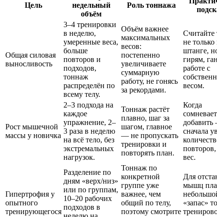
Практи
Цель
недельный
Роль тоннажа
подск
объём
3–4 тренировки
Объём важнее
в неделю,
Считайте
максимальных
умеренные веса,
не только
весов:
больше
штанге, н
Общая силовая
постепенно
повторов и
гирям, га
выносливость
увеличиваете
подходов,
работе с
суммарную
тоннаж
собствен
работу, не гонясь
распределён по
весом.
за рекордами.
всему телу.
2–3 подхода на
Когда
Тоннаж растёт
каждое
сомневает
плавно, шаг за
упражнение, 2–
добавить
Рост мышечной
шагом, главное
3 раза в неделю
сначала у
массы у новичка
— не пропускать
на всё тело, без
количеств
тренировки и
экстремальных
повторов,
повторять план.
нагрузок.
вес.
Тоннаж по
Разделение по
конкретной
Для отст
дням «верх/низ»
группе уже
мышц пла
или по группам,
Гипертрофия у
важнее, чем
небольшо
10–20 рабочих
опытного
общий по телу,
«запас» т
подходов в
тренирующегося
поэтому смотрите
тренирово
неделю на