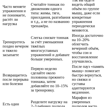
Так вы будете
Считайте тоннаж по
видеть общий
Часто меняете
движениям одного
объём по группе
упражнения и
типа: жимы, тяги,
мышц, даже если
не понимаете,
приседания, разгибания
конкретные
растёт ли
и т.д., а не по названию
упражнения
нагрузка
тренажёра.
периодически
меняются.
Иногда достаточно
Слегка снизьте тоннаж
на 10–20%
Тренируетесь
за счёт уменьшения
облегчить
поздно вечером
тяжёлых
вечерний объём,
и тяжело
многосуставных
чтобы сон и
засыпаете
упражнений и добавьте
восстановление
больше умеренных.
улучшились.
После пауз «память
Первую неделю
мышц» помогает
сделайте около
Возвращаетесь
быстро вернуться,
половины прежнего
после перерыва
но связки и
тоннажа, затем
или болезни
суставы
добавляйте по 10–15%
адаптируются
за тренировку.
медленнее.
Марафон из
Разделите нагрузку на
умеренных
Есть один
2–3 рабочих подхода
подходов часто