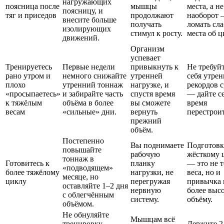
нагружающих
поясница после
мышцы
места, а не
поясницу, и
тяг и приседов
продолжают
наоборот
внесите больше
получать
ломать сл
изолирующих
стимул к росту.
места об 
движений.
Организм
успевает
Тренируетесь
Первые недели
привыкнуть к
Не требуйт
рано утром и
немного снижайте
утренней
себя утре
плохо
утренний тоннаж
нагрузке, и
рекордов с
«просыпаетесь»
и забирайте часть
спустя время
— дайте с
к тяжёлым
объёма в более
вы сможете
время
весам
«сильные» дни.
вернуть
перестроит
прежний
объём.
Постепенно
Вы поднимаете
Подготовк
повышайте
рабочую
жёсткому 
тоннаж в
Готовитесь к
планку
— это не т
«подводящем»
более тяжёлому
нагрузки, не
веса, но и
месяце, но
циклу
перегружая
привычка 
оставляйте 1–2 дня
нервную
более выс
с облегчённым
систему.
объёму.
объёмом.
Не обнуляйте
Мышцам всё
тренировку —
Держите 2