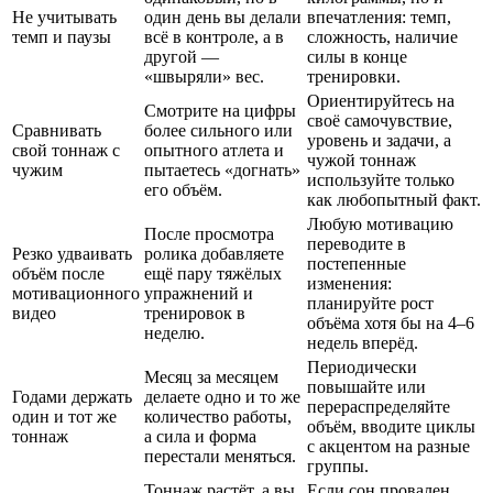
Не учитывать
один день вы делали
впечатления: темп,
темп и паузы
всё в контроле, а в
сложность, наличие
другой —
силы в конце
«швыряли» вес.
тренировки.
Ориентируйтесь на
Смотрите на цифры
своё самочувствие,
Сравнивать
более сильного или
уровень и задачи, а
свой тоннаж с
опытного атлета и
чужой тоннаж
чужим
пытаетесь «догнать»
используйте только
его объём.
как любопытный факт.
Любую мотивацию
После просмотра
переводите в
Резко удваивать
ролика добавляете
постепенные
объём после
ещё пару тяжёлых
изменения:
мотивационного
упражнений и
планируйте рост
видео
тренировок в
объёма хотя бы на 4–6
неделю.
недель вперёд.
Периодически
Месяц за месяцем
повышайте или
Годами держать
делаете одно и то же
перераспределяйте
один и тот же
количество работы,
объём, вводите циклы
тоннаж
а сила и форма
с акцентом на разные
перестали меняться.
группы.
Тоннаж растёт, а вы
Если сон провален,