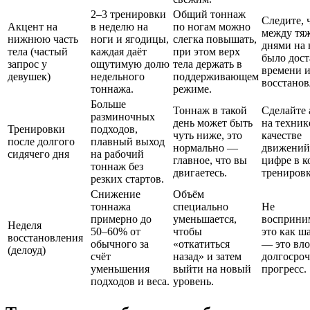
2–3 тренировки
Общий тоннаж
Следите, 
Акцент на
в неделю на
по ногам можно
между тя
нижнюю часть
ноги и ягодицы,
слегка повышать,
днями на 
тела (частый
каждая даёт
при этом верх
было дост
запрос у
ощутимую долю
тела держать в
времени и
девушек)
недельного
поддерживающем
восстанов
тоннажа.
режиме.
Больше
Тоннаж в такой
Сделайте 
разминочных
день может быть
на техник
Тренировки
подходов,
чуть ниже, это
качестве
после долгого
плавный выход
нормально —
движений,
сидячего дня
на рабочий
главное, что вы
цифре в к
тоннаж без
двигаетесь.
тренировк
резких стартов.
Снижение
Объём
тоннажа
специально
Не
примерно до
уменьшается,
восприни
Неделя
50–60% от
чтобы
это как ш
восстановления
обычного за
«откатиться
— это вл
(делоуд)
счёт
назад» и затем
долгосро
уменьшения
выйти на новый
прогресс.
подходов и веса.
уровень.