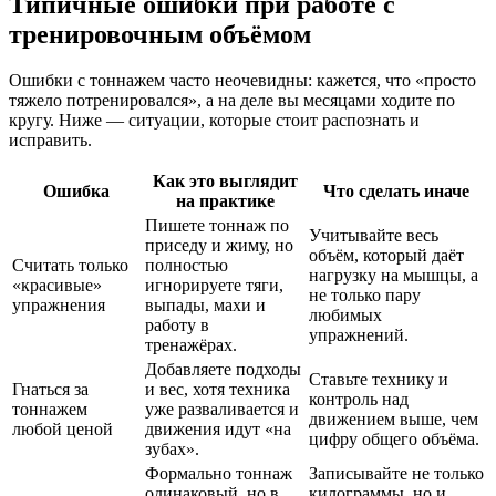
Типичные ошибки при работе с
тренировочным объёмом
Ошибки с тоннажем часто неочевидны: кажется, что «просто
тяжело потренировался», а на деле вы месяцами ходите по
кругу. Ниже — ситуации, которые стоит распознать и
исправить.
Как это выглядит
Ошибка
Что сделать иначе
на практике
Пишете тоннаж по
Учитывайте весь
приседу и жиму, но
объём, который даёт
Считать только
полностью
нагрузку на мышцы, а
«красивые»
игнорируете тяги,
не только пару
упражнения
выпады, махи и
любимых
работу в
упражнений.
тренажёрах.
Добавляете подходы
Ставьте технику и
Гнаться за
и вес, хотя техника
контроль над
тоннажем
уже разваливается и
движением выше, чем
любой ценой
движения идут «на
цифру общего объёма.
зубах».
Формально тоннаж
Записывайте не только
одинаковый, но в
килограммы, но и