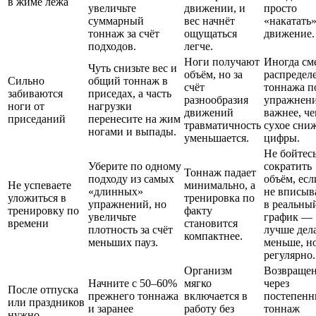
в жиме лёжа
увеличьте
движении, и
просто
суммарный
вес начнёт
«накатать
тоннаж за счёт
ощущаться
движение.
подходов.
легче.
Ноги получают
Иногда см
Чуть снизьте вес и
объём, но за
распредел
Сильно
общий тоннаж в
счёт
тоннажа п
забиваются
приседах, а часть
разнообразия
упражнен
ноги от
нагрузки
движений
важнее, ч
приседаний
перенесите на жим
травматичность
сухое сни
ногами и выпады.
уменьшается.
цифры.
Не бойтес
Уберите по одному
сократить
Тоннаж падает
подходу из самых
объём, есл
Не успеваете
минимально, а
«длинных»
не вписыв
уложиться в
тренировка по
упражнений, но
в реальны
тренировку по
факту
увеличьте
график —
времени
становится
плотность за счёт
лучше дел
компактнее.
меньших пауз.
меньше, н
регулярно.
Организм
Возвраще
Начните с 50–60%
мягко
через
После отпуска
прежнего тоннажа
включается в
постепен
или праздников
и заранее
работу без
тоннаж
нужно