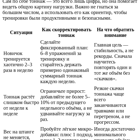
Сам по себе тоннаж — это всего лишь цифра, но она помогает
видеть общую картину нагрузки. Важно не гнаться за
большим числом, а использовать его как ориентир, чтобы
тренировки были продуктивными и безопасными.
Как скорректировать
На что обратить
Ситуация
тоннаж
внимание
Сделайте
Главная цель —
фиксированный план:
стабильность, а не
Новичок
6–8 упражнений за
рекорды. Сначала
тренируется
тренировку и
научитесь
хаотично 2–3
старайтесь держать
повторять один и
раза в неделю
примерно одинаковый
тот же объём без
суммарный тоннаж
«скачков».
каждую неделю.
Резкие скачки
Ограничьте прирост:
тоннажа чаще
Тоннаж растёт
добавляйте не более 5–
всего
слишком быстро
10% от предыдущего
заканчиваются
от недели к
недельного объёма, а не
травмами или
неделе
удваивайте нагрузку за
перетреном, а не
раз.
прогрессом.
Пробуйте лёгкие микро-
Иногда достаточно
Вес на штанге
добавки: плюс 1 подход,
минимального
не меняется,