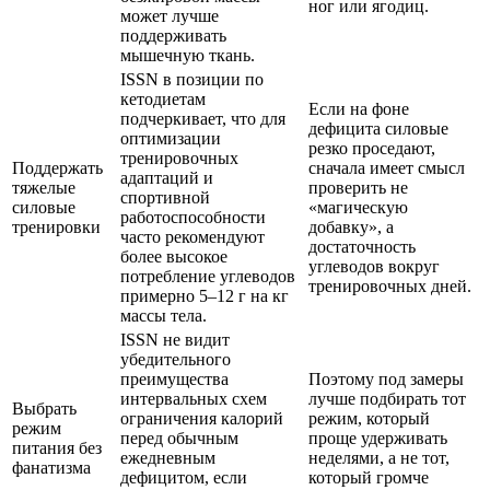
ног или ягодиц.
может лучше
поддерживать
мышечную ткань.
ISSN в позиции по
кетодиетам
Если на фоне
подчеркивает, что для
дефицита силовые
оптимизации
резко проседают,
тренировочных
Поддержать
сначала имеет смысл
адаптаций и
тяжелые
проверить не
спортивной
силовые
«магическую
работоспособности
тренировки
добавку», а
часто рекомендуют
достаточность
более высокое
углеводов вокруг
потребление углеводов
тренировочных дней.
примерно 5–12 г на кг
массы тела.
ISSN не видит
убедительного
преимущества
Поэтому под замеры
интервальных схем
лучше подбирать тот
Выбрать
ограничения калорий
режим, который
режим
перед обычным
проще удерживать
питания без
ежедневным
неделями, а не тот,
фанатизма
дефицитом, если
который громче