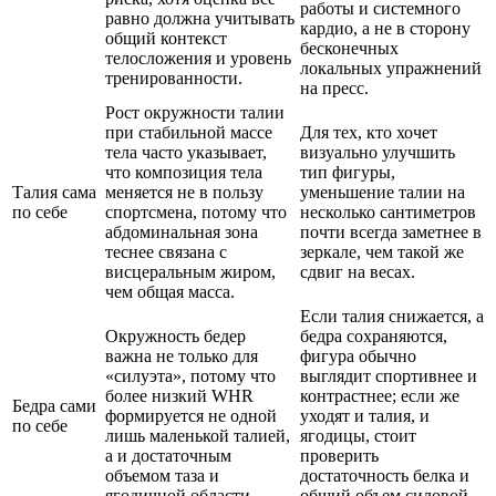
работы и системного
равно должна учитывать
кардио, а не в сторону
общий контекст
бесконечных
телосложения и уровень
локальных упражнений
тренированности.
на пресс.
Рост окружности талии
при стабильной массе
Для тех, кто хочет
тела часто указывает,
визуально улучшить
что композиция тела
тип фигуры,
Талия сама
меняется не в пользу
уменьшение талии на
по себе
спортсмена, потому что
несколько сантиметров
абдоминальная зона
почти всегда заметнее в
теснее связана с
зеркале, чем такой же
висцеральным жиром,
сдвиг на весах.
чем общая масса.
Если талия снижается, а
Окружность бедер
бедра сохраняются,
важна не только для
фигура обычно
«силуэта», потому что
выглядит спортивнее и
более низкий WHR
контрастнее; если же
Бедра сами
формируется не одной
уходят и талия, и
по себе
лишь маленькой талией,
ягодицы, стоит
а и достаточным
проверить
объемом таза и
достаточность белка и
ягодичной области.
общий объем силовой