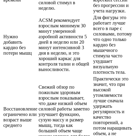
силовой стимул в
без прогрессии и
неделю.
учета нагрузки.
Для фигуры это
ACSM рекомендует
работает лучше
взрослым минимум 30
всего в паре с
минут умеренной
силовыми, потому
Нужно
аэробной активности 5
что одно только
добавить
дней в неделю или 20
кардио без
кардио без
минут интенсивной 3
мышечного
потери мышц
дня в неделю, и это
стимула часто
хороший каркас для
ухудшает
контроля талии и общей
визуальную
выносливости.
плотность тела.
Практически это
значит, что при
Свежий обзор по
высокой
пожилым здоровым
утомляемости
взрослым показывает,
лучше сначала
что даже низкий объем
удержать
Восстановление
силовой работы заметно
регулярность и
ограничено или
улучшает функцию,
качество
возраст выше
сухую массу и размер
повторений, а
среднего
мышц, тогда как
потом наращивать
больший объем чаще
объем, а не