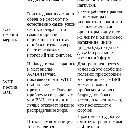
нагрузки.
Самое рабочее правило
В исследованиях талию
— каждый раз
обычно измеряют по
использовать одни и те
естественно самой узкой
же анатомические
Как
части, а бедра — по
ориентиры, одну и ту
именно
самой широкой
же ленту и одинаковое
мерить
окружности, поэтому
натяжение, иначе
ошибка в точке замера
цифры будут «гулять»
быстро искажает
даже без реальных
итоговый тип фигуры.
изменений формы.
Наблюдательные данные
Для тренирующегося
и материалы
человека это особенно
JAMA/Harvard
полезно: при хорошей
показывают, что WHR
мышечной массе BMI
WHR
стабильнее
может завышать
против
предсказывает будущие
проблему, а талия и
BMI
проблемы со здоровьем,
бедра дают более
чем BMI, потому что
честную картину того,
лучше отражает именно
что происходит с
распределение жира.
формой.
Практически удобнее
Поскольку композиция
смотреть тренд каждые
тела меняется
2–4 недели в