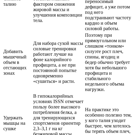
переносимый
талию
фактором снижения
дефицит, а уже потом
жировой массы и
под него
улучшения композиции
подстраивают частоту
тела.
кардио и объем
силовой работы.
Поэтому при
прямоугольном или
Для набора сухой массы
слишком «тонком»
силовые тренировки
Добавить
силуэте рост плеч,
работают лучше на
мышечный
спины, ягодиц и
фоне калорийного
объем в
бедер обычно требует
профицита, а не при
отстающих
хотя бы небольшого
постоянной попытке
зонах
профицита и
одновременно
стабильного
«сушиться» и расти.
недельного объема
нагрузки.
В гипокалорийных
условиях ISSN отмечает
пользу более высокого
На практике это
потребления белка, а
особенно полезно тем,
Удержать
для тренирующихся
у кого талия уходит
мышцы на
спортсменов ориентир
быстрее, чем хотелось
сушке
2,3–3,1 г на кг
бы терять объем плеч,
безжировой массы