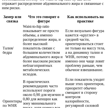
отражает распределение абдоминального жира и связанные с
ним риски.
Замер или
Что это говорит о
Как использовать на
связка
фигуре
практике
Waist-to-hip ratio
показывает не просто
Если визуально фигура
объемы, а именно
кажется «круглее» в
распределение жира, и
средней части,
более высокий
ориентироваться стоит
Талия/
показатель связан с
не только на массу тела,
бедра
большим количеством
а на динамику талии и
абдоминального жира и
WHR, потому что
более высоким риском
именно они чаще ловят
неблагоприятных
проблему раньше, чем
метаболических
обычное взвешивание.
исходов.
Если показатель уходит
В практических
выше этих ориентиров,
рекомендациях часто
приоритет обычно
используют пороги
смещают в сторону
около 0,90 для мужчин и
контроля
0,80 для женщин как
Ориентиры
калорийности,
зону минимального
по WHR
регулярной силовой
риска, хотя оценка все