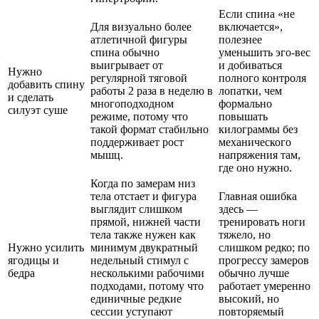
Если спина «не
Для визуально более
включается»,
атлетичной фигуры
полезнее
спина обычно
уменьшить эго-вес
выигрывает от
и добиваться
Нужно
регулярной тяговой
полного контроля
добавить спину
работы 2 раза в неделю в
лопатки, чем
и сделать
многоподходном
формально
силуэт суше
режиме, потому что
повышать
такой формат стабильно
килограммы без
поддерживает рост
механического
мышц.
напряжения там,
где оно нужно.
Когда по замерам низ
тела отстает и фигура
Главная ошибка
выглядит слишком
здесь —
прямой, нижней части
тренировать ноги
тела также нужен как
тяжело, но
Нужно усилить
минимум двукратный
слишком редко; по
ягодицы и
недельный стимул с
прогрессу замеров
бедра
несколькими рабочими
обычно лучше
подходами, потому что
работает умеренно
единичные редкие
высокий, но
сессии уступают
повторяемый