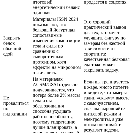
итоговый
продается в соцсетях.
энергетический баланс
одинаков.
Материалы ISSN 2024
Это хороший
показывают, что
практический вывод
белковый йогурт дал
для тех, кто хочет
сопоставимые
Закрыть
улучшить фигуру по
изменения композиции
белок
замерам без жесткой
тела и силы по
обычной
зависимости от
сравнению с
едой
спортпита:
сывороточным
качественная белковая
протеином, хотя
еда тоже может
эффекты на микробиом
закрывать задачу.
отличались.
На материалах
Если вы тренируетесь
ACSM/GSSI отдельно
в жаре, много потеете
подчеркивается, что
и видите, что замеры
потеря более 2% массы
Не
талии «скачут» вместе
тела из-за
провалиться
с самочувствием,
обезвоживания
по
сначала выровняйте
способна ухудшать
гидратации
питьевой режим и
работоспособность,
электролиты, а уже
поэтому гидратацию
потом оценивайте
лучше планировать, а
результат недели.
не оставлять на случай.