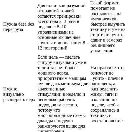
Такой формат
Для новичков разумной
помогает не
отправной точкой
распыляться на
остаются тренировки
«мелочевку»,
всего тела 2–3 раза в
Нужна база без
быстрее выучить
неделю с 8–10
перегруза
технику и уже на
упражнениями на
старте получить
основные мышечные
сдвиг в замерах
группы и диапазоном 8–
без лишнего
12 повторений.
утомления.
Если цель — сделать
фигуру визуально уже в
талии за счет более
На практике это
мощного верха,
означает не
приоритетным мышцам
«убить» плечи в
лучше дать минимум две
один день, а
Нужно
качественные
распределить
визуально
стимуляции в неделю и
жимы, тяги и
расширить верх
несколько рабочих
изоляцию по
подходов за сессию,
неделе, чтобы
потому что
сохранялись и
многоподходные схемы
техника, и
дважды в неделю
восстановление.
ранжируются выше для
гипертрофии.