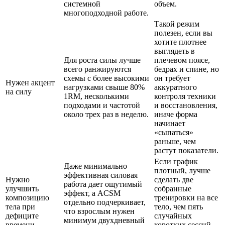
системной
объем.
многоподходной работе.
Такой режим
полезен, если вы
хотите плотнее
выглядеть в
Для роста силы лучше
плечевом поясе,
всего ранжируются
бедрах и спине, но
схемы с более высокими
он требует
Нужен акцент
нагрузками свыше 80%
аккуратного
на силу
1RM, несколькими
контроля техники
подходами и частотой
и восстановления,
около трех раз в неделю.
иначе форма
начинает
«сыпаться»
раньше, чем
растут показатели.
Если график
Даже минимально
плотный, лучше
эффективная силовая
Нужно
сделать две
работа дает ощутимый
улучшить
собранные
эффект, а ACSM
композицию
тренировки на все
отдельно подчеркивает,
тела при
тело, чем пять
что взрослым нужен
дефиците
случайных
минимум двухдневный
времени
коротких сессий