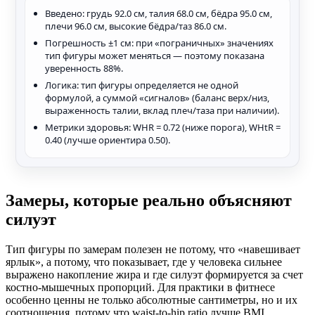
Введено: грудь 92.0 см, талия 68.0 см, бёдра 95.0 см,
плечи 96.0 см, высокие бёдра/таз 86.0 см.
Погрешность ±1 см: при «пограничных» значениях
тип фигуры может меняться — поэтому показана
уверенность 88%.
Логика: тип фигуры определяется не одной
формулой, а суммой «сигналов» (баланс верх/низ,
выраженность талии, вклад плеч/таза при наличии).
Метрики здоровья: WHR = 0.72 (ниже порога), WHtR =
0.40 (лучше ориентира 0.50).
Замеры, которые реально объясняют
силуэт
Тип фигуры по замерам полезен не потому, что «навешивает
ярлык», а потому, что показывает, где у человека сильнее
выражено накопление жира и где силуэт формируется за счет
костно-мышечных пропорций. Для практики в фитнесе
особенно ценны не только абсолютные сантиметры, но и их
соотношения, потому что waist-to-hip ratio лучше BMI