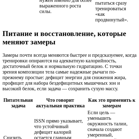
нужен именно для более
пытаться сразу
выраженного роста
тренироваться
силы.
«как
продвинутый».
Питание и восстановление, которые
меняют замеры
Замеры почти всегда меняются быстрее и предсказуемее, когда
тренировки опираются на адекватную калорийность,
достаточный белок и нормальную гидратацию. С точки
зрения композиции тела самые надежные рычаги по-
прежнему простые: дефицит энергии для снижения жира,
профицит для набора бездефицитных мышечных зон и
высокий белок, если задача — сохранить сухую массу.
Питательная
Что говорит
Как это применить к
задача
актуальная практика
замерам
Если цель —
уменьшить
ISSN прямо указывает,
окружность талии,
что устойчивый
сначала создают
дефицит калорий
умеренный,
Снизить
остается главным