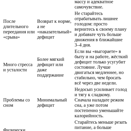
массу и адекватное
самочувствие.
Не старайтесь
отрабатывать лишнее
После
Возврат к норме,
голодом: просто
длительного
а не
вернитесь к своему плану
переедания или
«наказательный»
и добавьте чуть больше
«срыва»
дефицит
движения в ближайшие
3–4 дня.
Если вы «выгораете» в
быту и на работе, жёсткий
Более мягкий
дефицит только усугубит
Много стресса
дефицит или
состояние. Лучше
и усталости
даже
двигаться медленнее, но
поддержание
стабильно, чем бросать
всё через две недели.
Недосып усиливает голод
и тягу к сладкому.
Проблемы со
Минимальный
Сначала наладьте режим
сном
дефицит
сна, а уже потом
постепенно уменьшайте
калорийность.
Старайтесь меньше резать
питание, а больше
Физически