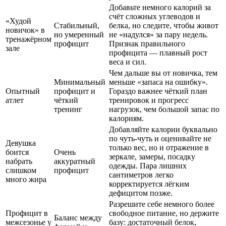
Добавьте немного калорий за
счёт сложных углеводов и
«Худой
Стабильный,
белка, но следите, чтобы живот
новичок» в
но умеренный
не «надулся» за пару недель.
тренажёрном
профицит
Признак правильного
зале
профицита — плавный рост
веса и сил.
Чем дальше вы от новичка, тем
Минимальный
меньше «запаса на ошибку».
Опытный
профицит и
Гораздо важнее чёткий план
атлет
чёткий
тренировок и прогресс
тренинг
нагрузок, чем большой запас по
калориям.
Добавляйте калории буквально
по чуть-чуть и оценивайте не
Девушка
только вес, но и отражение в
боится
Очень
зеркале, замеры, посадку
набрать
аккуратный
одежды. Пара лишних
слишком
профицит
сантиметров легко
много жира
корректируется лёгким
дефицитом позже.
Разрешите себе немного более
Профицит в
свободное питание, но держите
Баланс между
межсезонье у
базу: достаточный белок,