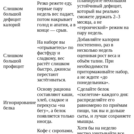
Планируйте небольшой
Резко режете еду,
устойчивый дефицит,
Слишком
первые пару
который вы реально
большой
недель вес падает,
сможете держать 2–3
дефицит
потом накрывает
месяца, а не
калорий
голод и апатия, а в
«героический» режим на
конце — срыв.
пару недель.
Добавляйте калории
На наборе вы
постепенно, раз в
«отрываетесь» по
несколько недель
фастфуду и
Слишком
оценивая рост веса и
сладкому, вес
большой
объём талии. При
растёт слишком
профицит
необходимости
быстро, джинсы
притормаживайте набор,
перестают
а не ждите «до
застёгиваться.
понедельника».
Основу рациона
Сделайте белок
составляют каши,
«скелетом» каждого дня:
хлеб, сладкое и
распределяйте его
Игнорирование
перекусы «на
равномерно по приёмам
белка
бегу», а белок
пищи, так вы и дольше
появляется только
сыты, и лучше сохраняете
иногда.
мышцы.
Хотя бы на неделю
Кофе с сиропами,
честно учитывайте все