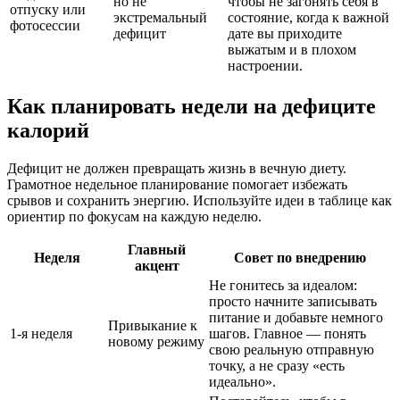
но не
чтобы не загонять себя в
отпуску или
экстремальный
состояние, когда к важной
фотосессии
дефицит
дате вы приходите
выжатым и в плохом
настроении.
Как планировать недели на дефиците
калорий
Дефицит не должен превращать жизнь в вечную диету.
Грамотное недельное планирование помогает избежать
срывов и сохранить энергию. Используйте идеи в таблице как
ориентир по фокусам на каждую неделю.
Главный
Неделя
Совет по внедрению
акцент
Не гонитесь за идеалом:
просто начните записывать
питание и добавьте немного
Привыкание к
1-я неделя
шагов. Главное — понять
новому режиму
свою реальную отправную
точку, а не сразу «есть
идеально».