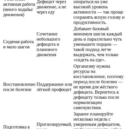
Дефицит через
опираться на уже
активная работа
движение, а не
высокий уровень
(много ходьбы/
через еду
активности — так проще
движения)
сохранять ясную голову и
продуктивность.
Добавьте базовый
Сочетание
минимум шагов каждый
небольшого
день и параллельно чуть
Сидячая работа
дефицита и
уменьшите порции —
и мало шагов
планового
такой подход легче
движения
выдержать, чем только
«сидеть на еде».
Организму нужны
ресурсы на
восстановление, поэтому
период после болезни —
Восстановление
Поддержание или
не время для жёсткого
после болезни
лёгкий профицит
дефицита. Вернитесь к
дефициту только после
нормализации
самочувствия.
Заранее планируйте
несколько недель с
Прогнозируемый,
умеренным дефицитом,
Подготовка к