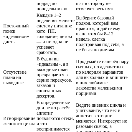
подряд до
шаг в сторону не
понедельника».
отменяет весь путь.
Каждые 1–2
Выберите базовый
недели вы меняете
подход, который вам
Постоянный
систему питания:
нравится, и дайте ему
поиск
кето, ПП,
шанс хотя бы 8–12
«идеальной»
голодание, детокс
недель, слегка
диеты
— и ни одна не
подстраивая под себя, а
успевает
не бегая по диетам.
сработать.
В будни вы
Продумайте наперёд пару
«идеальны», а в
сытных, но адекватных
выходные план
Отсутствие
по калориям вариантов
превращается в
плана на
для выходных и впишите
серию перекусов,
выходные
в них любимые
заказов и
лакомства маленькими
спонтанных
порциями.
десертов.
В определённые
Ведите дневник цикла и
дни резко растёт
учитывайте, что вес и
аппетит,
аппетит в эти дни
Игнорирование
появляются отёки,
меняются. Интересует не
женского цикла
и это
разовый скачок, а
воспринимается
динамика от цикла к