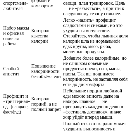
формой и
спортсмена-
овощи, план тренировок. Цель
комфортом
любителя
— не «разъесться», а прийти к
следующему сезону сильнее.
Легко «налить» профицит
сладостями и снеками, но это
Набор массы
Контроль
ухудшит самочувствие.
и офисная
качества
Старайтесь, чтобы львиная доля
сидячая
калорий
калорий шла из нормальной
работа
еды: крупы, мясо, рыба,
молочные продукты.
Добавьте более калорийные, но
не слишком объёмные
Повышение
Слабый
продукты: орехи, сыр, масла,
калорийности
аппетит
пасты. Так вы поднимете
без объёма еды
калорийность, не заставляя себя
есть до дискомфорта.
Небольшие порции любимой
Профицит и
еды можно вписать даже на
Контроль
«триггерная»
наборе. Главное — не
порций, а не
еда (сладкое,
превращать каждую неделю в
полный запрет
фастфуд)
«фестиваль доставок», иначе
жир уйдёт вперёд мышц.
Полный отказ от кардио может
ухудшить выносливость и