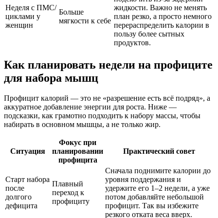
Неделя с ПМС/
жидкости. Важно не менять
Больше
циклами у
план резко, а просто немного
мягкости к себе
женщин
перераспределить калории в
пользу более сытных
продуктов.
Как планировать недели на профиците
для набора мышц
Профицит калорий — это не «разрешение есть всё подряд», а
аккуратное добавление энергии для роста. Ниже —
подсказки, как грамотно подходить к набору массы, чтобы
набирать в основном мышцы, а не только жир.
Фокус при
Ситуация
планировании
Практический совет
профицита
Сначала поднимите калории до
Старт набора
уровня поддержания и
Плавный
после
удержите его 1–2 недели, а уже
переход к
долгого
потом добавляйте небольшой
профициту
дефицита
профицит. Так вы избежите
резкого отката веса вверх.