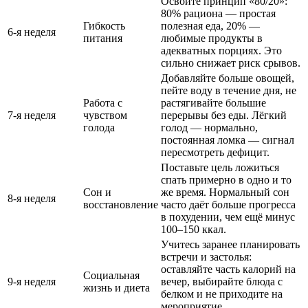
Освойте принцип «80/20»:
80% рациона — простая
Гибкость
полезная еда, 20% —
6-я неделя
питания
любимые продукты в
адекватных порциях. Это
сильно снижает риск срывов.
Добавляйте больше овощей,
пейте воду в течение дня, не
Работа с
растягивайте большие
7-я неделя
чувством
перерывы без еды. Лёгкий
голода
голод — нормально,
постоянная ломка — сигнал
пересмотреть дефицит.
Поставьте цель ложиться
спать примерно в одно и то
Сон и
же время. Нормальный сон
8-я неделя
восстановление
часто даёт больше прогресса
в похудении, чем ещё минус
100–150 ккал.
Учитесь заранее планировать
встречи и застолья:
оставляйте часть калорий на
Социальная
9-я неделя
вечер, выбирайте блюда с
жизнь и диета
белком и не приходите на
мероприятие