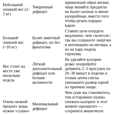
привычный образ жизни:
Небольшой
Умеренный
чаще меняйте продукты
лишний вес (2–
дефицит
на более сытные и менее
5 кг)
калорийные, вместо того
чтобы резать порции
вдвое.
Ставьте цель похудеть
медленнее, чем «хочется»:
Большой
Более заметный
так вы сохраните энергию
лишний вес
дефицит, но без
и мотивацию на месяцы, а
(>10 кг)
фанатизма
не на пару недель
героизма.
Не урезайте калории
Лёгкий
резко: попробуйте
Вес стоит на
дополнительный
добавить 2–3 прогулки по
месте уже
дефицит или
20–30 минут в неделю и
несколько
больше
только затем слегка
недель
активности
уменьшите размер одной
из приёмов пищи.
Чем суше вы становитесь,
тем осторожнее нужно
Очень низкий
снижать калории: в этот
Минимальный
процент жира,
момент приоритет —
дефицит
нужна «сушка»
сохранить мышечную