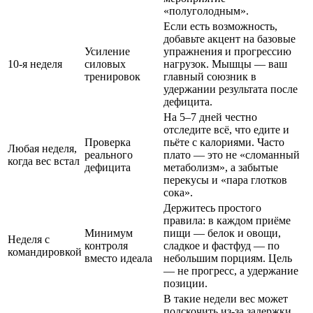
«полуголодным».
Если есть возможность,
добавьте акцент на базовые
Усиление
упражнения и прогрессию
10-я неделя
силовых
нагрузок. Мышцы — ваш
тренировок
главный союзник в
удержании результата после
дефицита.
На 5–7 дней честно
отследите всё, что едите и
Проверка
пьёте с калориями. Часто
Любая неделя,
реального
плато — это не «сломанный
когда вес встал
дефицита
метаболизм», а забытые
перекусы и «пара глотков
сока».
Держитесь простого
правила: в каждом приёме
Минимум
пищи — белок и овощи,
Неделя с
контроля
сладкое и фастфуд — по
командировкой
вместо идеала
небольшим порциям. Цель
— не прогресс, а удержание
позиции.
В такие недели вес может
подскочить из-за задержки