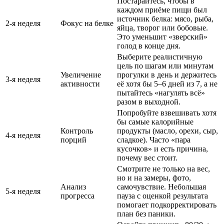
Постарайтесь, чтобы в
каждом приёме пищи был
источник белка: мясо, рыба,
2-я неделя
Фокус на белке
яйца, творог или бобовые.
Это уменьшит «зверский»
голод в конце дня.
Выберите реалистичную
цель по шагам или минутам
Увеличение
прогулки в день и держитесь
3-я неделя
активности
её хотя бы 5–6 дней из 7, а не
пытайтесь «нагулять всё»
разом в выходной.
Попробуйте взвешивать хотя
бы самые калорийные
Контроль
продукты (масло, орехи, сыр,
4-я неделя
порций
сладкое). Часто «пара
кусочков» и есть причина,
почему вес стоит.
Смотрите не только на вес,
но и на замеры, фото,
Анализ
самочувствие. Небольшая
5-я неделя
прогресса
пауза с оценкой результата
помогает подкорректировать
план без паники.