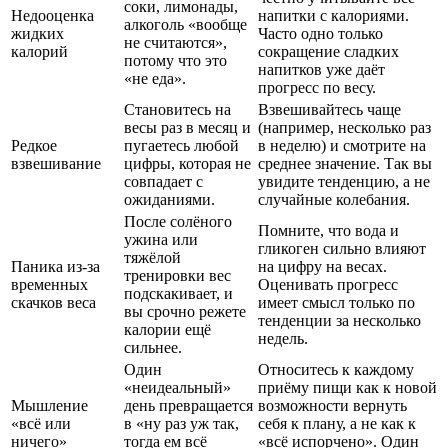
соки, лимонады,
Недооценка
напитки с калориями.
алкоголь «вообще
жидких
Часто одно только
не считаются»,
калорий
сокращение сладких
потому что это
напитков уже даёт
«не еда».
прогресс по весу.
Становитесь на
Взвешивайтесь чаще
весы раз в месяц и
(например, несколько раз
Редкое
пугаетесь любой
в неделю) и смотрите на
взвешивание
цифры, которая не
среднее значение. Так вы
совпадает с
увидите тенденцию, а не
ожиданиями.
случайные колебания.
После солёного
Помните, что вода и
ужина или
гликоген сильно влияют
тяжёлой
Паника из-за
на цифру на весах.
тренировки вес
временных
Оценивать прогресс
подскакивает, и
скачков веса
имеет смысл только по
вы срочно режете
тенденции за несколько
калории ещё
недель.
сильнее.
Один
Относитесь к каждому
«неидеальный»
приёму пищи как к новой
Мышление
день превращается
возможности вернуть
«всё или
в «ну раз уж так,
себя к плану, а не как к
ничего»
тогда ем всё
«всё испорчено». Один