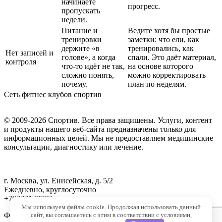
начинаете
прогресс.
пропускать
недели.
Питание и
Ведите хотя бы простые
тренировки
заметки: что ели, как
держите «в
тренировались, как
Нет записей и
голове», а когда
спали. Это даёт материал,
контроля
что-то идёт не так,
на основе которого
сложно понять,
можно корректировать
почему.
план по неделям.
Сеть фитнес клубов спортив
© 2009-2026 Спортив. Все права защищены. Услуги, контент
и продукты нашего веб-сайта предназначены только для
информационных целей. Мы не предоставляем медицинские
консультации, диагностику или лечение.
г. Москва, ул. Енисейская, д. 5/2
Ежедневно, круглосуточно
+79777128907
Мы используем файлы cookie. Продолжая использовать данный
сайт, вы соглашаетесь с этим в соответствии с условиями,
Фитнес центр, групповые программы, тренажерный зал