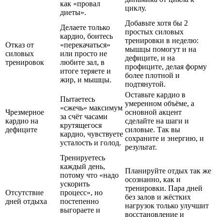
как «провал
циклу.
диеты».
Добавьте хотя бы 2
Делаете только
простых силовых
кардио, боитесь
тренировки в неделю:
Отказ от
«перекачаться»
мышцы помогут и на
силовых
или просто не
дефиците, и на
тренировок
любите зал, в
профиците, делая форму
итоге теряете и
более плотной и
жир, и мышцы.
подтянутой.
Оставьте кардио в
Пытаетесь
умеренном объёме, а
«сжечь» максимум
Чрезмерное
основной акцент
за счёт часами
кардио на
сделайте на шаги и
крутящегося
дефиците
силовые. Так вы
кардио, чувствуете
сохраните и энергию, и
усталость и голод.
результат.
Тренируетесь
каждый день,
Планируйте отдых так же
потому что «надо
осознанно, как и
ускорить
тренировки. Пара дней
Отсутствие
процесс», но
без залов и жёстких
дней отдыха
постепенно
нагрузок только улучшит
выгораете и
восстановление и