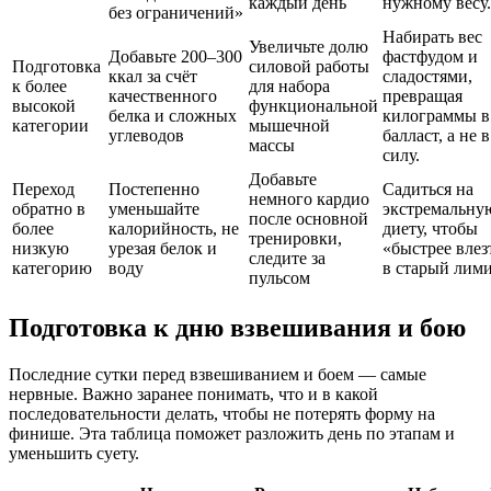
каждый день
нужному весу.
без ограничений»
Набирать вес
Увеличьте долю
Добавьте 200–300
фастфудом и
Подготовка
силовой работы
ккал за счёт
сладостями,
к более
для набора
качественного
превращая
высокой
функциональной
белка и сложных
килограммы в
категории
мышечной
углеводов
балласт, а не в
массы
силу.
Добавьте
Переход
Постепенно
Садиться на
немного кардио
обратно в
уменьшайте
экстремальну
после основной
более
калорийность, не
диету, чтобы
тренировки,
низкую
урезая белок и
«быстрее влез
следите за
категорию
воду
в старый лими
пульсом
Подготовка к дню взвешивания и бою
Последние сутки перед взвешиванием и боем — самые
нервные. Важно заранее понимать, что и в какой
последовательности делать, чтобы не потерять форму на
финише. Эта таблица поможет разложить день по этапам и
уменьшить суету.