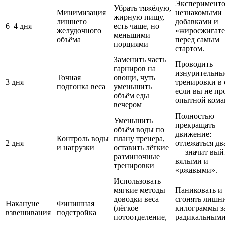
Эксперименто
Убрать тяжёлую,
Минимизация
незнакомыми
жирную пищу,
лишнего
добавками и
6–4 дня
есть чаще, но
желудочного
«жиросжигат
меньшими
объёма
перед самым
порциями
стартом.
Заменить часть
Проводить
гарниров на
изнурительны
Точная
овощи, чуть
3 дня
тренировки в 
подгонка веса
уменьшить
если вы не пр
объём еды
опытной кома
вечером
Полностью
Уменьшить
прекращать
объём воды по
движение:
Контроль воды
плану тренера,
2 дня
отлежаться дв
и нагрузки
оставить лёгкие
— значит вый
разминочные
вялыми и
тренировки
«ржавыми».
Использовать
мягкие методы
Паниковать и
доводки веса
сгонять лишн
Накануне
Финишная
(лёгкое
килограммы з
взвешивания
подстройка
потоотделение,
радикальным