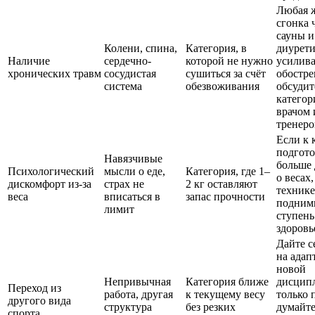
Любая 
сгонка 
сауны и
Колени, спина,
Категория, в
диурет
Наличие
сердечно-
которой не нужно
усилива
хронических травм
сосудистая
сушиться за счёт
обостр
система
обезвоживания
обсудит
категор
врачом 
тренеро
Если к 
подгот
Навязчивые
больше 
Психологический
мысли о еде,
Категория, где 1–
о весах,
дискомфорт из-за
страх не
2 кг оставляют
техник
веса
вписаться в
запас прочности
подними
лимит
ступень
здоровь
Дайте с
на адап
новой
Непривычная
Категория ближе
дисцип
Переход из
работа, другая
к текущему весу
только 
другого вида
структура
без резких
думайте
спорта