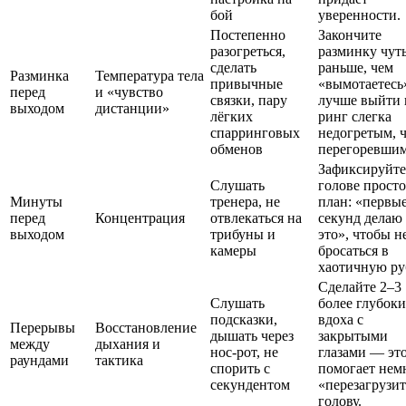
бой
уверенности.
Постепенно
Закончите
разогреться,
разминку чут
сделать
раньше, чем
Разминка
Температура тела
привычные
«вымотаетес
перед
и «чувство
связки, пару
лучше выйти 
выходом
дистанции»
лёгких
ринг слегка
спарринговых
недогретым, 
обменов
перегоревшим
Зафиксируйте
Слушать
голове прост
Минуты
тренера, не
план: «первые
перед
Концентрация
отвлекаться на
секунд делаю
выходом
трибуны и
это», чтобы н
камеры
бросаться в
хаотичную ру
Сделайте 2–3
Слушать
более глубок
подсказки,
вдоха с
Перерывы
Восстановление
дышать через
закрытыми
между
дыхания и
нос-рот, не
глазами — эт
раундами
тактика
спорить с
помогает нем
секундентом
«перезагрузи
голову.