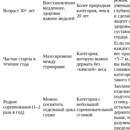
режим:
Восстановление
Более природная
уменьш
медленнее,
Возраст 30+ лет
категория, чем в
глубину
здоровье
20 лет
и сдела
важнее медалей
акцент 
здоровь
суставо
сердца.
Если по
каждого
Категория,
вес пры
Мало времени
Частые старты в
которую можно
+5–7 кг,
между
течение года
держать без
вы выб
турнирами
«качелей» веса
слишко
категор
такого 
Заплан
отдельн
подгото
Можно
Категория с
Редкие
сгонку, 
посвятить
небольшой
соревнования (1–2
остальн
отдельный цикл
соревновательной
раза в год)
держите
сушке
сгонкой
выше, н
разумн
предела