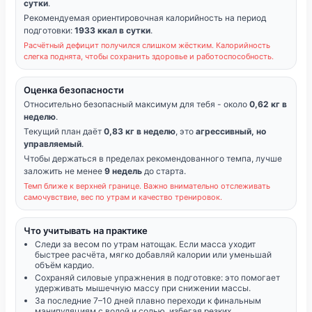
сутки
.
Рекомендуемая ориентировочная калорийность на период
подготовки:
1933 ккал в сутки
.
Расчётный дефицит получился слишком жёстким. Калорийность
слегка поднята, чтобы сохранить здоровье и работоспособность.
Оценка безопасности
Относительно безопасный максимум для тебя - около
0,62 кг в
неделю
.
Текущий план даёт
0,83 кг в неделю
, это
агрессивный, но
управляемый
.
Чтобы держаться в пределах рекомендованного темпа, лучше
заложить не менее
9 недель
до старта.
Темп ближе к верхней границе. Важно внимательно отслеживать
самочувствие, вес по утрам и качество тренировок.
Что учитывать на практике
Следи за весом по утрам натощак. Если масса уходит
быстрее расчёта, мягко добавляй калории или уменьшай
объём кардио.
Сохраняй силовые упражнения в подготовке: это помогает
удерживать мышечную массу при снижении массы.
За последние 7–10 дней плавно переходи к финальным
манипуляциям с водой и солью, избегая резких