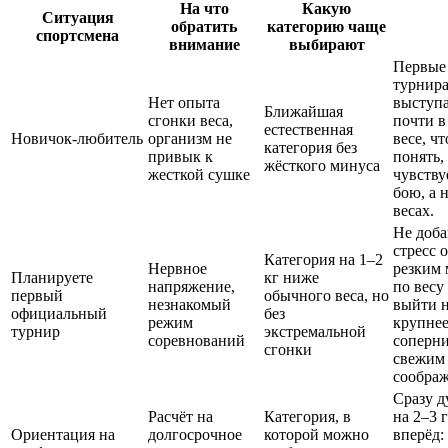
На что
Какую
Ситуация
обратить
категорию чаще
спортсмена
внимание
выбирают
Первые
турнир
Нет опыта
выступ
Ближайшая
сгонки веса,
почти в
естественная
Новичок-любитель
организм не
весе, ч
категория без
привык к
понять,
жёсткого минуса
жесткой сушке
чувству
бою, а 
весах.
Не доба
стресс 
Категория на 1–2
Нервное
резким
Планируете
кг ниже
напряжение,
по вес
первый
обычного веса, но
незнакомый
выйти 
официальный
без
режим
крупне
турнир
экстремальной
соревнований
соперни
сгонки
свежим
сообра
Сразу д
Расчёт на
Категория, в
на 2–3 
Ориентация на
долгосрочное
которой можно
вперёд: