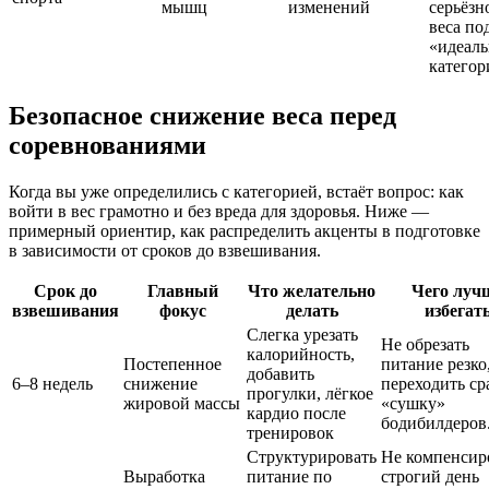
мышц
изменений
серьёзн
веса по
«идеал
категор
Безопасное снижение веса перед
соревнованиями
Когда вы уже определились с категорией, встаёт вопрос: как
войти в вес грамотно и без вреда для здоровья. Ниже —
примерный ориентир, как распределить акценты в подготовке
в зависимости от сроков до взвешивания.
Срок до
Главный
Что желательно
Чего луч
взвешивания
фокус
делать
избегат
Слегка урезать
Не обрезать
калорийность,
Постепенное
питание резко
добавить
6–8 недель
снижение
переходить ср
прогулки, лёгкое
жировой массы
«сушку»
кардио после
бодибилдеров
тренировок
Структурировать
Не компенсир
Выработка
питание по
строгий день