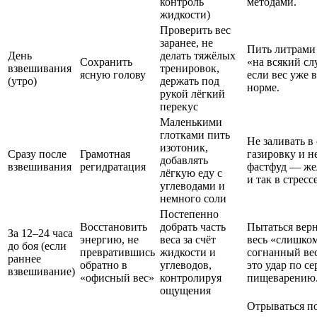
контроль
методами.
жидкости)
Проверить вес
заранее, не
Пить литрами
День
делать тяжёлых
Сохранить
«на всякий сл
взвешивания
тренировок,
ясную голову
если вес уже в
(утро)
держать под
норме.
рукой лёгкий
перекус
Маленькими
глотками пить
Не заливать в 
изотоник,
Сразу после
Грамотная
газировку и не
добавлять
взвешивания
регидратация
фастфуд — же
лёгкую еду с
и так в стрессе
углеводами и
немного соли
Постепенно
Восстановить
добрать часть
Пытаться вер
За 12–24 часа
энергию, не
веса за счёт
весь «слишко
до боя (если
превратившись
жидкости и
согнанный ве
раннее
обратно в
углеводов,
это удар по се
взвешивание)
«офисный вес»
контролируя
пищеварению
ощущения
Отрываться по