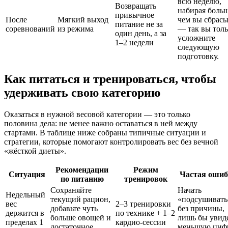
всю неделю,
Возвращать
набирая больш
привычное
После
Мягкий выход
чем вы сбрас
питание не за
соревнований
из режима
— так вы толь
один день, а за
усложните
1–2 недели
следующую
подготовку.
Как питаться и тренироваться, чтобы
удерживать свою категорию
Оказаться в нужной весовой категории — это только
половина дела: не менее важно оставаться в ней между
стартами. В таблице ниже собраны типичные ситуации и
стратегии, которые помогают контролировать вес без вечной
«жёсткой диеты».
Рекомендации
Режим
Ситуация
Частая ошиб
по питанию
тренировок
Сохраняйте
Начать
Недельный
текущий рацион,
«подсушивать
вес
2–3 тренировки
добавьте чуть
без причины,
держится в
по технике + 1–2
больше овощей и
лишь бы увид
пределах 1
кардио-сессии
достаточное
меньшую циф