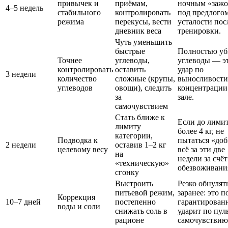
привычек и
приёмам,
ночным «заж
4–5 недель
стабильного
контролировать
под предлого
режима
перекусы, вести
усталости пос
дневник веса
тренировки.
Чуть уменьшить
быстрые
Полностью уб
Точнее
углеводы,
углеводы — э
контролировать
оставить
удар по
3 недели
количество
сложные (крупы,
выносливости
углеводов
овощи), следить
концентрации
за
зале.
самочувствием
Стать ближе к
Если до лими
лимиту
более 4 кг, не
категории,
Подводка к
пытаться «доб
2 недели
оставив 1–2 кг
целевому весу
всё за эти две
на
недели за счёт
«техническую»
обезвоживани
сгонку
Выстроить
Резко обнулят
питьевой режим,
заранее: это п
Коррекция
10–7 дней
постепенно
гарантирован
воды и соли
снижать соль в
ударит по пул
рационе
самочувствию