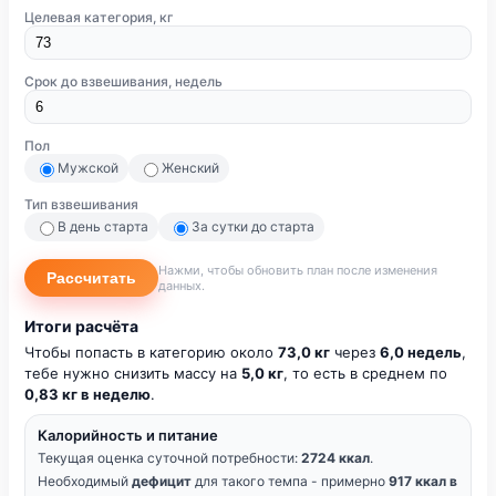
Целевая категория, кг
Срок до взвешивания, недель
Пол
Мужской
Женский
Тип взвешивания
В день старта
За сутки до старта
Нажми, чтобы обновить план после изменения
Рассчитать
данных.
Итоги расчёта
Чтобы попасть в категорию около
73,0 кг
через
6,0 недель
,
тебе нужно снизить массу на
5,0 кг
, то есть в среднем по
0,83 кг в неделю
.
Калорийность и питание
Текущая оценка суточной потребности:
2724 ккал
.
Необходимый
дефицит
для такого темпа - примерно
917 ккал в