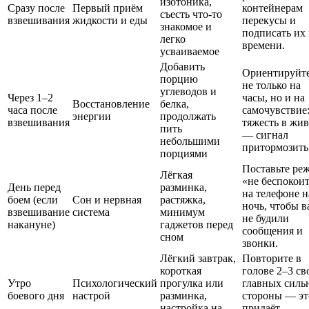
изотоника,
Сразу после
Первый приём
контейнерам
съесть что-то
взвешивания
жидкости и еды
перекусы и
знакомое и
подписать их
легко
времени.
усваиваемое
Добавить
Ориентируйт
порцию
не только на
углеводов и
Через 1–2
часы, но и на
Восстановление
белка,
часа после
самочувствие
энергии
продолжать
взвешивания
тяжесть в жив
пить
— сигнал
небольшими
притормозить
порциями
Поставьте ре
Лёгкая
«не беспокои
День перед
разминка,
на телефоне н
боем (если
Сон и нервная
растяжка,
ночь, чтобы в
взвешивание
система
минимум
не будили
накануне)
гаджетов перед
сообщения и
сном
звонки.
Лёгкий завтрак,
Повторите в
короткая
голове 2–3 св
Утро
Психологический
прогулка или
главных силь
боевого дня
настрой
разминка,
стороны — эт
настройка на
придаёт