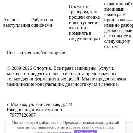
ограничивайт
Обсудить с
эмоциями
тренером, как
«выиграл/
прошли сгонка
Анализ
Работа над
проиграл» —
и выступление,
выступления
ошибками
именно разбо
что стоит
деталей делае
поменять в
вас сильнее к
следующий раз
следующему
старту.
Сеть фитнес клубов спортив
© 2009-2026 Спортив. Все права защищены. Услуги,
контент и продукты нашего веб-сайта предназначены
только для информационных целей. Мы не предоставляем
медицинские консультации, диагностику или лечение.
г. Москва, ул. Енисейская, д. 5/2
Ежедневно, круглосуточно
+79777128907
Мы используем файлы cookie. Продолжая использовать данный
Фитнес центр, групповые программы, тренажерный зал
сайт, вы соглашаетесь с этим в соответствии с условиями,
указанными по
ссылке
Согласен