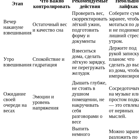
Что важно
Рекомендуемые
Небольшо
Этап
контролировать
действия
лайфхак
Проверить вес,
Соберите сум
скорректировать
заранее, чтоб
Вечер
Остаточный вес
лёгкий ужин,
мотаться по д
накануне
и качество сна
подготовить
и не поднима
взвешивания
форму и
лишний стрес
документы
утром.
Держите под
Взвеситься
рукой записку
дома, сделать
Утро
Спокойствие и
планом: что
лёгкую зарядку,
взвешивания
гидратация
сделать до вы
не перегружать
из дома, чтоб
желудок
импровизиров
Дышать глубже,
не стоять в
Сосредоточьт
Ожидание
душном
на музыке ил
Эмоции и
своей
помещении, не
простом подк
уровень
очереди на
накручивать
— это отвлек
напряжения
весах
себя
от нервных
разговорами о
мыслей.
весе
Выпить
Можно заране
немного
разложить по