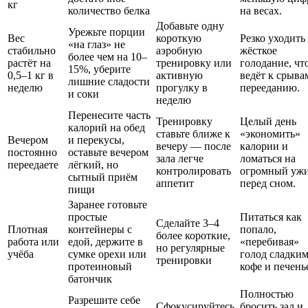
кг
количество белка
на весах.
Добавьте одну
Урежьте порции
Вес
короткую
Резко уходить
«на глаз» не
стабильно
аэробную
жёсткое
более чем на 10–
растёт на
тренировку или
голодание, чт
15%, уберите
0,5–1 кг в
активную
ведёт к срыва
лишние сладости
неделю
прогулку в
перееданию.
и соки
неделю
Перенесите часть
Тренировку
Целый день
калорий на обед
ставьте ближе к
«экономить»
Вечером
и перекусы,
вечеру — после
калории и
постоянно
оставьте вечером
зала легче
ломаться на
переедаете
лёгкий, но
контролировать
огромный уж
сытный приём
аппетит
перед сном.
пищи
Заранее готовьте
простые
Питаться как
Сделайте 3–4
Плотная
контейнеры с
попало,
более короткие,
работа или
едой, держите в
«перебивая»
но регулярные
учёба
сумке орехи или
голод сладки
тренировки
протеиновый
кофе и печень
батончик
Полностью
Разрешите себе
Сфокусируйтесь
бросить зал и