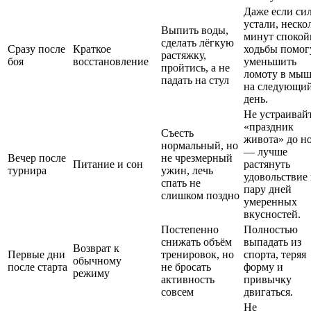
Даже если си
устали, неско
Выпить воды,
минут спокой
сделать лёгкую
Сразу после
Краткое
ходьбы помог
растяжку,
боя
восстановление
уменьшить
пройтись, а не
ломоту в мы
падать на стул
на следующи
день.
Не устраивай
«праздник
Съесть
живота» до н
нормальный, но
— лучше
Вечер после
не чрезмерный
Питание и сон
растянуть
турнира
ужин, лечь
удовольствие
спать не
пару дней
слишком поздно
умеренных
вкусностей.
Постепенно
Полностью
снижать объём
выпадать из
Возврат к
Первые дни
тренировок, но
спорта, теряя
обычному
после старта
не бросать
форму и
режиму
активность
привычку
совсем
двигаться.
Не