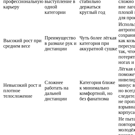
профессиональную
выступление в
стабильно
сложно 
карьеру
одной
держаться
вне лаге
категории
круглый год
плохой 
для про
Исполь
антроп
сохрани
Преимущество
Чуть более лёгкая
Высокий рост при
как коз
в размахе рук и
категория при
среднем весе
пересу
дистанции
аккуратной сушке
так, чт
потерят
ногах и
Лёгкая 
поможе
нивели
Сложнее
Категория ближе
Невысокий рост и
минус в
работать на
к минимально
плотное
но всег
дальней
комфортной, но
телосложение
следите
дистанции
без фанатизма
не проп
взрывна
корпуса
Не пыта
повторя
молодё