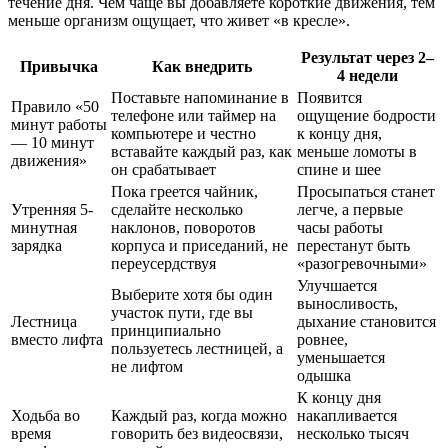
течение дня. Чем чаще вы добавляете короткие движения, тем
меньше организм ощущает, что живет «в кресле».
Результат через 2–
Привычка
Как внедрить
4 недели
Поставьте напоминание в
Появится
Правило «50
телефоне или таймер на
ощущение бодрости
минут работы
компьютере и честно
к концу дня,
— 10 минут
вставайте каждый раз, как
меньше ломоты в
движения»
он срабатывает
спине и шее
Пока греется чайник,
Просыпаться станет
Утренняя 5-
сделайте несколько
легче, а первые
минутная
наклонов, поворотов
часы работы
зарядка
корпуса и приседаний, не
перестанут быть
переусердствуя
«разогревочными»
Улучшается
Выберите хотя бы один
выносливость,
участок пути, где вы
Лестница
дыхание становится
принципиально
вместо лифта
ровнее,
пользуетесь лестницей, а
уменьшается
не лифтом
одышка
К концу дня
Ходьба во
Каждый раз, когда можно
накапливается
время
говорить без видеосвязи,
несколько тысяч