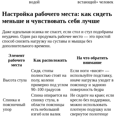
водой
встающий» человек
Настройка рабочего места: как сидеть
меньше и чувствовать себя лучше
Даже идеальная осанка не спасет, если стол и стул подобраны
неудачно. Один раз продумать рабочее место — это простой
способ снизить нагрузку на суставы и мышцы без
дополнительного времени.
Элемент
На что обратить
рабочего
Как расположить
внимание
места
Сидя, стопы
Если ноги «висят» —
полностью стоят на
используйте подставку,
Высота стула
полу, колени
иначе нагрузка уходит в
примерно под углом
поясницу и заднюю
90–100 градусов
поверхность бедра
Спина опирается на
Не сидите на краю; если
Спинка и
спинку стула, в
кресло без поддержки,
поясничный
области поясницы
можно использовать
упор
есть небольшой
плотную подушку или
изгиб или валик
свернутое полотенце