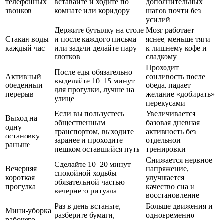
телефонных
вставайте и ходите по
дополнительных
звонков
комнате или коридору
шагов почти без
усилий
Держите бутылку на столе
Мозг работает
Стакан воды
и после каждого письма
яснее, меньше тяги
каждый час
или задачи делайте пару
к лишнему кофе и
глотков
сладкому
Проходит
После еды обязательно
Активный
сонливость после
выделяйте 10–15 минут
обеденный
обеда, падает
для прогулки, лучше на
перерыв
желание «добирать»
улице
перекусами
Если вы пользуетесь
Увеличивается
Выход на
общественным
базовая дневная
одну
транспортом, выходите
активность без
остановку
заранее и проходите
отдельной
раньше
пешком оставшийся путь
тренировки
Снижается нервное
Сделайте 10–20 минут
Вечерняя
напряжение,
спокойной ходьбы
короткая
улучшается
обязательной частью
прогулка
качество сна и
вечернего ритуала
восстановление
Раз в день встаньте,
Больше движения и
Мини-уборка
разберите бумаги,
одновременно
рабочего