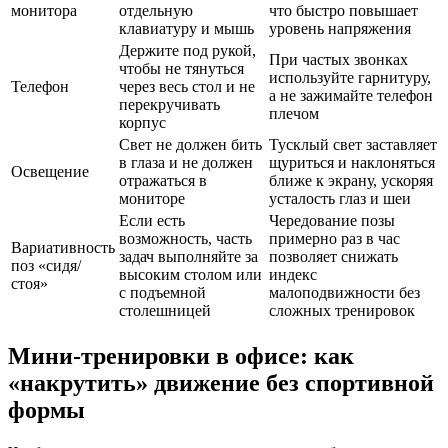
монитора
отдельную
что быстро повышает
клавиатуру и мышь
уровень напряжения
Держите под рукой,
При частых звонках
чтобы не тянуться
используйте гарнитуру,
Телефон
через весь стол и не
а не зажимайте телефон
перекручивать
плечом
корпус
Свет не должен бить
Тусклый свет заставляет
в глаза и не должен
щуриться и наклоняться
Освещение
отражаться в
ближе к экрану, ускоряя
мониторе
усталость глаз и шеи
Если есть
Чередование позы
возможность, часть
примерно раз в час
Вариативность
задач выполняйте за
позволяет снижать
поз «сидя/
высоким столом или
индекс
стоя»
с подъемной
малоподвижности без
столешницей
сложных тренировок
Мини-тренировки в офисе: как
«накрутить» движение без спортивной
формы