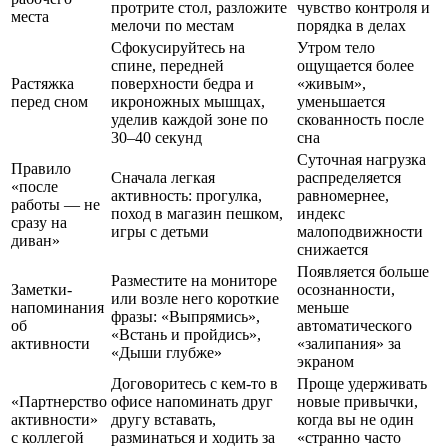
протрите стол, разложите
чувство контроля и
места
мелочи по местам
порядка в делах
Сфокусируйтесь на
Утром тело
спине, передней
ощущается более
Растяжка
поверхности бедра и
«живым»,
перед сном
икроножных мышцах,
уменьшается
уделив каждой зоне по
скованность после
30–40 секунд
сна
Суточная нагрузка
Правило
Сначала легкая
распределяется
«после
активность: прогулка,
равномернее,
работы — не
поход в магазин пешком,
индекс
сразу на
игры с детьми
малоподвижности
диван»
снижается
Появляется больше
Разместите на мониторе
Заметки-
осознанности,
или возле него короткие
напоминания
меньше
фразы: «Выпрямись»,
об
автоматического
«Встань и пройдись»,
активности
«залипания» за
«Дыши глубже»
экраном
Договоритесь с кем-то в
Проще удерживать
«Партнерство
офисе напоминать друг
новые привычки,
активности»
другу вставать,
когда вы не один
с коллегой
разминаться и ходить за
«странно часто