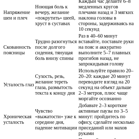
Каждый час делайте 6–8
Ноющая боль к
медленных кругов
Напряжение
вечеру, желание
плечами назад и 3 мягких
шеи и плеч
«покрутить» шеей,
наклона головы в
хруст в суставах
стороны, задерживаясь на
10 секунд
Раз в 40–60 минут
Трудно разогнуться
вставайте, поставьте руки
Скованность
после долгого
на пояс и аккуратно
поясницы
сидения, тянущая
выполните 5–7 плавных
боль внизу спины
прогибов назад, не
запрокидывая голову
Используйте правило 20–
Сухость, резь,
20–20: каждые 20 минут
желание тереть
переводите взгляд на 20
Усталость глаз
глаза, размытость
секунд на объект дальше
текста к концу дня
2–3 метров, плюс чаще
моргайте осознанно
Добавьте 2–3 короткие
Чувство
активные паузы по 3–5
Хроническая
«выжатости» уже к
минут: пройдитесь по
усталость
середине дня,
офису, сделайте несколько
падение мотивации
приседаний или махов
руками