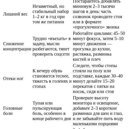
Постарайтесь добавлять
Незаметный, но
минимум 2–3 тысячи
стабильный набор
шагов в день: часть
Лишний вес
1–2 кг в год при
созвонок проводите стоя
том же питании
или в формате
«прогулочного» звонка
Работайте циклами: 45–50
Трудно «въехать» в
минут фокуса, затем 5–10
Снижение
задачу, мысли
минут движения —
концентрации
разбегаются, тянет
прогулка до кухни,
проверить соцсети
растяжка, разминка
кистей и плеч
Следите, чтобы стопы
К вечеру обувь
стояли на полу или
становится теснее,
подставке, каждые 30–40
Отеки ног
тяжесть в голенях и
минут делайте 15–20
стопах
перекатов с пятки на
носок, сидя или стоя
Проверьте высоту
Тупая или
монитора и освещение,
Головные
пульсирующая
добавьте 2–3 короткие
боли
боль, особенно в
разминки для шеи и глаз,
конце рабочего дня
и не забывайте пить воду
маленькими порциями