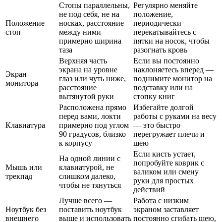
Стопы параллельны,
Регулярно меняйте
не под себя, не на
положение,
Положение
носках, расстояние
периодически
стоп
между ними
перекатывайтесь с
примерно ширина
пятки на носок, чтобы
таза
разогнать кровь
Верхняя часть
Если вы постоянно
экрана на уровне
наклоняетесь вперед —
Экран
глаз или чуть ниже,
поднимите монитор на
монитора
расстояние
подставку или на
вытянутой руки
стопку книг
Расположена прямо
Избегайте долгой
перед вами, локти
работы с руками на весу
Клавиатура
примерно под углом
— это быстро
90 градусов, близко
перегружает плечи и
к корпусу
шею
Если кисть устает,
На одной линии с
попробуйте коврик с
Мышь или
клавиатурой, не
валиком или смену
трекпад
слишком далеко,
руки для простых
чтобы не тянуться
действий
Лучше всего —
Работа с низким
Ноутбук без
поставить ноутбук
экраном заставляет
внешнего
выше и использовать
постоянно сгибать шею,