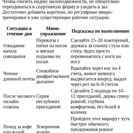
Чтобы снизить индекс малоподвижности, не обязательно
переодеваться в спортивную форму и уходить в зал.
Достаточно добавить короткие, но регулярные микро-
тренировки в уже существующие рабочие ситуации.
Ситуация в
Мини-
Подсказка по выполнению
течение дня
упражнение
Перекаты с
Сделайте 15–20 повторений,
Ожидание
пятки на носок
держась за спинку стула или
начала
и мягкие
стену, будто просто
совещания
подъемы на
переминаетесь с ноги на
носки
ногу
Вдыхайте через нос на 4
Спокойное
Чтение
счета, живот немного
диафрагмальное
длинной почты
выдвигается вперед, выдох
дыхание
через рот на 6–8 счетов
Сделайте 2 подхода по 10–
После часового
Серия
12 приседаний, держа спину
онлайн-
неглубоких
ровной; глубина
созвона
приседаний
комфортная, без болей в
коленях
Пройдите этот маршрут чуть
быстрее обычного,
Поход за кофе
Ускоренная
придерживая ровное
или водой
ходьба