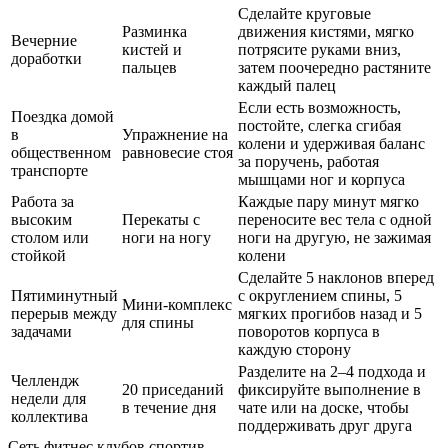
Сделайте круговые
Разминка
движения кистями, мягко
Вечерние
кистей и
потрясите руками вниз,
доработки
пальцев
затем поочередно растяните
каждый палец
Если есть возможность,
Поездка домой
постойте, слегка сгибая
в
Упражнение на
колени и удерживая баланс
общественном
равновесие стоя
за поручень, работая
транспорте
мышцами ног и корпуса
Работа за
Каждые пару минут мягко
высоким
Перекаты с
переносите вес тела с одной
столом или
ноги на ногу
ноги на другую, не зажимая
стойкой
колени
Сделайте 5 наклонов вперед
Пятиминутный
с округлением спины, 5
Мини-комплекс
перерыв между
мягких прогибов назад и 5
для спины
задачами
поворотов корпуса в
каждую сторону
Разделите на 2–4 подхода и
Челлендж
20 приседаний
фиксируйте выполнение в
недели для
в течение дня
чате или на доске, чтобы
коллектива
поддерживать друг друга
Сеть фитнес клубов спортив