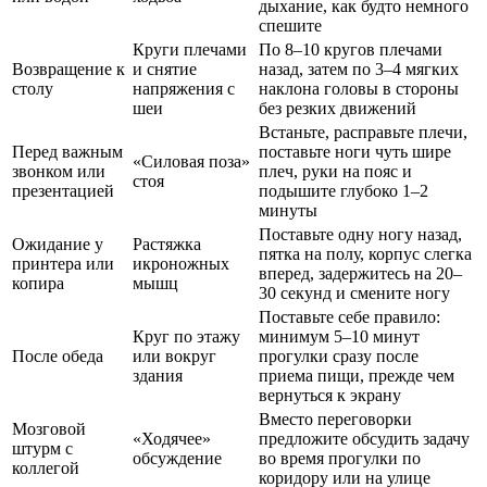
дыхание, как будто немного
спешите
Круги плечами
По 8–10 кругов плечами
Возвращение к
и снятие
назад, затем по 3–4 мягких
столу
напряжения с
наклона головы в стороны
шеи
без резких движений
Встаньте, расправьте плечи,
Перед важным
поставьте ноги чуть шире
«Силовая поза»
звонком или
плеч, руки на пояс и
стоя
презентацией
подышите глубоко 1–2
минуты
Поставьте одну ногу назад,
Ожидание у
Растяжка
пятка на полу, корпус слегка
принтера или
икроножных
вперед, задержитесь на 20–
копира
мышц
30 секунд и смените ногу
Поставьте себе правило:
Круг по этажу
минимум 5–10 минут
После обеда
или вокруг
прогулки сразу после
здания
приема пищи, прежде чем
вернуться к экрану
Вместо переговорки
Мозговой
«Ходячее»
предложите обсудить задачу
штурм с
обсуждение
во время прогулки по
коллегой
коридору или на улице