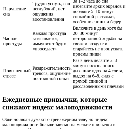
За 1–2 часа до сна
Трудно уснуть, сон
избегайте ярких экранов и
Нарушение
неглубокий, нет
добавьте 5–10 минут
сна
ощущения
спокойной растяжки,
восстановления
особенно спины и бедер
Включите в день хотя бы
Каждая простуда
20–30 минут
Частые
затягивается,
неторопливой ходьбы на
простуды
иммунитет будто
свежем воздухе и
«проседает»
старайтесь не пропускать
приемы пищи
Раз в день делайте 2–3
минуты осознанного
Раздражительность,
Повышенный
дыхания: вдох на 4 счета,
тревога, ощущение
стресс
выдох на 6–8, сидя с
постоянной гонки
прямой спиной и
расслабленными плечами
Ежедневные привычки, которые
снижают индекс малоподвижности
Обычно люди думают о тренажерном зале, но индекс
малоподвижности больше завязан на мелкие привычки в