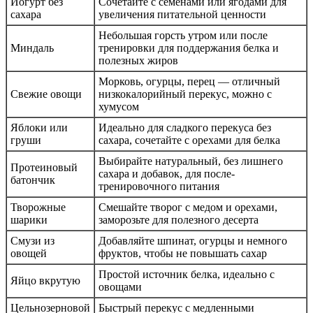
Йогурт без
Сочетайте с семенами или ягодами для
сахара
увеличения питательной ценности
Небольшая горсть утром или после
Миндаль
тренировки для поддержания белка и
полезных жиров
Морковь, огурцы, перец — отличный
Свежие овощи
низкокалорийный перекус, можно с
хумусом
Яблоки или
Идеально для сладкого перекуса без
груши
сахара, сочетайте с орехами для белка
Выбирайте натуральный, без лишнего
Протеиновый
сахара и добавок, для после-
батончик
тренировочного питания
Творожные
Смешайте творог с медом и орехами,
шарики
заморозьте для полезного десерта
Смузи из
Добавляйте шпинат, огурцы и немного
овощей
фруктов, чтобы не повышать сахар
Простой источник белка, идеально с
Яйцо вкрутую
овощами
Цельнозерновой
Быстрый перекус с медленными