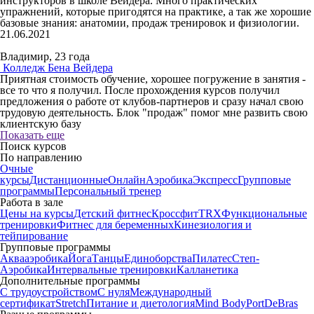
инструкторов в школе Вейдера. Много практических
упражнений, которые пригодятся на практике, а так же хорошие
базовые знания: анатомии, продаж тренировок и физиологии.
21.06.2021
Владимир, 23 года
Колледж Бена Вейдера
Приятная стоимость обучение, хорошее погружение в занятия -
все то что я получил. После прохождения курсов получил
предложения о работе от клубов-партнеров и сразу начал свою
трудовую деятельность. Блок "продаж" помог мне развить свою
клиентскую базу
Показать еще
Поиск курсов
По направлению
Очные
курсы
Дистанционные
Онлайн
Аэробика
Экспресс
Групповые
программы
Персональный тренер
Работа в зале
Цены на курсы
Детский фитнес
Кроссфит
TRX
Функциональные
тренировки
Фитнес для беременных
Кинезиология и
тейпирование
Групповые программы
Аквааэробика
Йога
Танцы
Единоборства
Пилатес
Степ-
Аэробика
Интервальные тренировки
Калланетика
Дополнительные программы
С трудоустройством
С нуля
Международный
сертификат
Stretch
Питание и диетология
Mind Body
PortDeBras