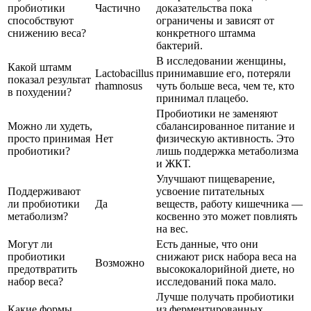
пробиотики
Частично
доказательства пока
способствуют
ограничены и зависят от
снижению веса?
конкретного штамма
бактерий.
В исследовании женщины,
Какой штамм
Lactobacillus
принимавшие его, потеряли
показал результат
rhamnosus
чуть больше веса, чем те, кто
в похудении?
принимал плацебо.
Пробиотики не заменяют
Можно ли худеть,
сбалансированное питание и
просто принимая
Нет
физическую активность. Это
пробиотики?
лишь поддержка метаболизма
и ЖКТ.
Улучшают пищеварение,
Поддерживают
усвоение питательных
ли пробиотики
Да
веществ, работу кишечника —
метаболизм?
косвенно это может повлиять
на вес.
Могут ли
Есть данные, что они
пробиотики
снижают риск набора веса на
Возможно
предотвратить
высококалорийной диете, но
набор веса?
исследований пока мало.
Лучше получать пробиотики
Какие формы
из ферментированных