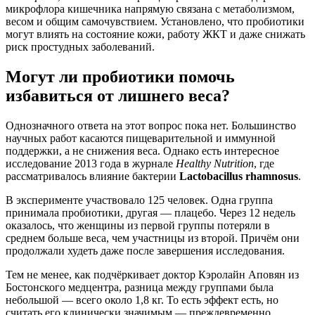
микрофлора кишечника напрямую связана с метаболизмом,
весом и общим самочувствием. Установлено, что пробиотики
могут влиять на состояние кожи, работу ЖКТ и даже снижать
риск простудных заболеваний.
Могут ли пробиотики помочь
избавиться от лишнего веса?
Однозначного ответа на этот вопрос пока нет. Большинство
научных работ касаются пищеварительной и иммунной
поддержки, а не снижения веса. Однако есть интересное
исследование 2013 года в журнале
Healthy Nutrition
, где
рассматривалось влияние бактерии
Lactobacillus rhamnosus
.
В эксперименте участвовало 125 человек. Одна группа
принимала пробиотики, другая — плацебо. Через 12 недель
оказалось, что женщины из первой группы потеряли в
среднем больше веса, чем участницы из второй. Причём они
продолжали худеть даже после завершения исследования.
Тем не менее, как подчёркивает доктор Кэролайн Аповян из
Бостонского медцентра, разница между группами была
небольшой — всего около 1,8 кг. То есть эффект есть, но
считать его клинически значимым — преждевременно.